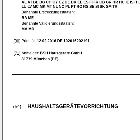
AL AT BE BG CH CY CZ DE DK EE ES FI FR GB GR HR HU IE IS IT L
LU LV MC MK MT NL NO PL PT RO RS SE SI SK SM TR
Benannte Erstreckungsstaaten:
BA ME
Benannte Validierungsstaaten:
MA MD
(30)
Priorität:
12.02.2016
DE 102016202191
(71)
Anmelder:
BSH Hausgeräte GmbH
81739 München (DE)
HAUSHALTSGERÄTEVORRICHTUNG
(54)