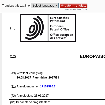
Translate this text into
(19)
EUROPÄIS
(12)
(43)
Veröffentlichungstag:
16.08.2017
Patentblatt 2017/33
(21)
Anmeldenummer:
17152596.7
(22)
Anmeldetag:
23.01.2017
(84)
Benannte Vertragsstaaten: