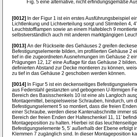
Fig. 5 eine alternative, nicht erfindungsgemäße A
[0012]
In der Figur 1 ist ein erstes Ausführungsbeispiel 
Lichtlenkung und Lichtverteilung sorgt und Stirnteilen 4, 
Leuchtstofflampen sowie an einem Halteblech 9 montiert
selbstverständlich auch mit anderen marktgängigen Leuch
[0013]
An der Rückseite des Gehäuses 2 greifen deckesei
Befestigungselemente bilden, im profilierten Gehäuse 2 ein
tief in die zugeordneten Ausnehmungen im Gehäuse 2 eing
Prägungen 12, 12' eine Auflage für das Gehäuse 2 bilden. 
definierten Abstand zur Decke montieren zu können, weise
zu tief in das Gehäuse 2 geschoben werden können.
[0014]
In Figur 5 ist ein deckenseitiges Befestigungseleme
aus Federstahl gestanzten und gebogenen U-förmigen Fede
Bereich des Basisschenkels 10 ist eine als Langloch aus
Montaqemittel, beispielsweise Schrauben, hindurch, um d
Befestigungselement 5 so montiert, dass die freien Enden
einer Schraube, werden diese Kantenabschnitte immer stä
Bereich der freien Enden der Halteschenkel 11, 11' befin
Montageposition zu halten. Hierbei ist das leuchtenseitig
Befestigungselemente 5, 5' außerhalb der Ebene erfolgt in
Klemmen 7 zugänglich sind. In dieser Montageposition ka