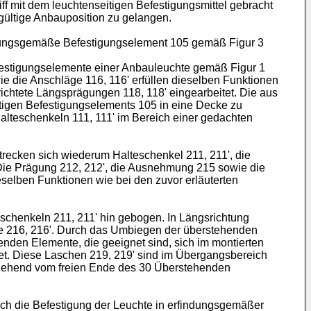
riff mit dem leuchtenseitigen Befestigungsmittel gebracht
gültige Anbauposition zu gelangen.
indungsgemäße Befestigungselement 105 gemäß Figur 3
Befestigungselemente einer Anbauleuchte gemäß Figur 1
e die Anschläge 116, 116' erfüllen dieselben Funktionen
ichtete Längsprägungen 118, 118' eingearbeitet. Die aus
tigen Befestigungselements 105 in eine Decke zu
alteschenkeln 111, 111' im Bereich einer gedachten
recken sich wiederum Halteschenkel 211, 211', die
Die Prägung 212, 212', die Ausnehmung 215 sowie die
selben Funktionen wie bei den zuvor erläuterten
eschenkeln 211, 211' hin gebogen. In Längsrichtung
ge 216, 216'. Durch das Umbiegen der überstehenden
enden Elemente, die geeignet sind, sich im montierten
det. Diese Laschen 219, 219' sind im Übergangsbereich
sgehend vom freien Ende des 30 Überstehenden
ch die Befestigung der Leuchte in erfindungsgemäßer