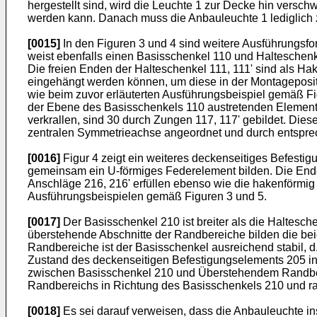
hergestellt sind, wird die Leuchte 1 zur Decke hin verschw
werden kann. Danach muss die Anbauleuchte 1 lediglich 
[0015]
In den Figuren 3 und 4 sind weitere Ausführungs
weist ebenfalls einen Basisschenkel 110 und Halteschenke
Die freien Enden der Halteschenkel 111, 111' sind als Ha
eingehängt werden können, um diese in der Montagepositi
wie beim zuvor erläuterten Ausführungsbeispiel gemäß Fi
der Ebene des Basisschenkels 110 austretenden Elemente
verkrallen, sind 30 durch Zungen 117, 117' gebildet. Di
zentralen Symmetrieachse angeordnet und durch entsprec
[0016]
Figur 4 zeigt ein weiteres deckenseitiges Befest
gemeinsam ein U-förmiges Federelement bilden. Die End
Anschläge 216, 216' erfüllen ebenso wie die hakenförmig
Ausführungsbeispielen gemäß Figuren 3 und 5.
[0017]
Der Basisschenkel 210 ist breiter als die Haltesc
überstehende Abschnitte der Randbereiche bilden die be
Randbereiche ist der Basisschenkel ausreichend stabil, d
Zustand des deckenseitigen Befestigungselements 205 in 
zwischen Basisschenkel 210 und Überstehendem Randbere
Randbereichs in Richtung des Basisschenkels 210 und r
[0018]
Es sei darauf verweisen, dass die Anbauleuchte i