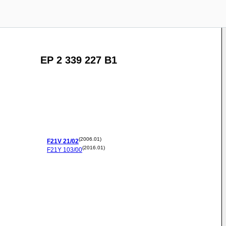
EP 2 339 227 B1
(2006.01)
F21V
21/02
(2016.01)
F21Y
103/00