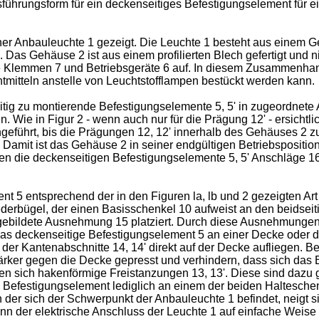
usführungsform für ein deckenseitiges Befestigungselement für 
einer Anbauleuchte 1 gezeigt. Die Leuchte 1 besteht aus einem G
4'. Das Gehäuse 2 ist aus einem profilierten Blech gefertigt und 
e Klemmen 7 und Betriebsgeräte 6 auf. In diesem Zusammenhang
tmitteln anstelle von Leuchtstofflampen bestückt werden kann.
tig zu montierende Befestigungselemente 5, 5' in zugeordnete
. Wie in Figur 2 - wenn auch nur für die Prägung 12' - ersichtl
eführt, bis die Prägungen 12, 12' innerhalb des Gehäuses 2 z
Damit ist das Gehäuse 2 in seiner endgültigen Betriebsposition
n die deckenseitigen Befestigungselemente 5, 5' Anschläge 16, 
nt 5 entsprechend der in den Figuren la, lb und 2 gezeigten Art
rbügel, der einen Basisschenkel 10 aufweist an den beidseitig
gebildete Ausnehmung 15 platziert. Durch diese Ausnehmungen gr
as deckenseitige Befestigungselement 5 an einer Decke oder de
 der Kantenabschnitte 14, 14' direkt auf der Decke aufliegen. 
rker gegen die Decke gepresst und verhindern, dass sich das 
den sich hakenförmige Freistanzungen 13, 13'. Diese sind dazu g
e Befestigungselement lediglich an einem der beiden Halteschenk
 der sich der Schwerpunkt der Anbauleuchte 1 befindet, neigt s
nn der elektrische Anschluss der Leuchte 1 auf einfache Weis