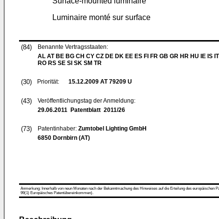
Surface-mounted luminaire
Luminaire monté sur surface
(84)
Benannte Vertragsstaaten:
AL AT BE BG CH CY CZ DE DK EE ES FI FR GB GR HR HU IE IS IT
RO RS SE SI SK SM TR
(30)
Priorität:
15.12.2009
AT 79209 U
(43)
Veröffentlichungstag der Anmeldung:
29.06.2011
Patentblatt 2011/26
(73)
Patentinhaber:
Zumtobel Lighting GmbH
6850 Dornbirn (AT)
Anmerkung: Innerhalb von neun Monaten nach der Bekanntmachung des Hinweises auf die Erteilung des europäischen Patent
99(1) Europäisches Patentübereinkommen).