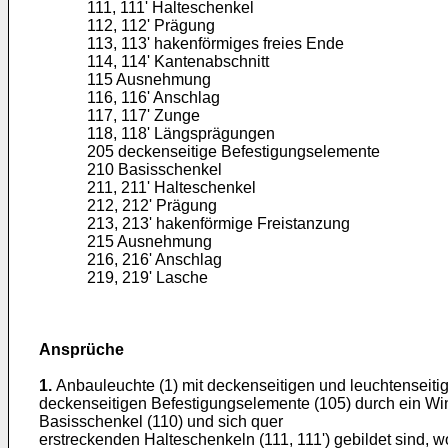
111, 111' Halteschenkel
112, 112' Prägung
113, 113' hakenförmiges freies Ende
114, 114' Kantenabschnitt
115 Ausnehmung
116, 116' Anschlag
117, 117' Zunge
118, 118' Längsprägungen
205 deckenseitige Befestigungselemente
210 Basisschenkel
211, 211' Halteschenkel
212, 212' Prägung
213, 213' hakenförmige Freistanzung
215 Ausnehmung
216, 216' Anschlag
219, 219' Lasche
Ansprüche
1.
Anbauleuchte (1) mit deckenseitigen und leuchtenseiti
deckenseitigen Befestigungselemente (105) durch ein Wi
Basisschenkel (110) und sich quer
erstreckenden Halteschenkeln (111, 111') gebildet sind, 