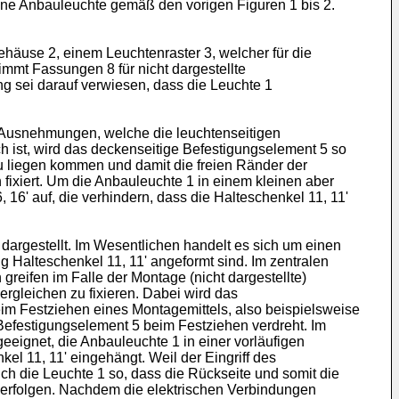
eine Anbauleuchte gemäß den vorigen Figuren 1 bis 2.
ehäuse 2, einem Leuchtenraster 3, welcher für die
nimmt Fassungen 8 für nicht dargestellte
 sei darauf verwiesen, dass die Leuchte 1
 Ausnehmungen, welche die leuchtenseitigen
ich ist, wird das deckenseitige Befestigungselement 5 so
u liegen kommen und damit die freien Ränder der
 fixiert. Um die Anbauleuchte 1 in einem kleinen aber
16' auf, die verhindern, dass die Halteschenkel 11, 11'
 dargestellt. Im Wesentlichen handelt es sich um einen
 Halteschenkel 11, 11' angeformt sind. Im zentralen
eifen im Falle der Montage (nicht dargestellte)
rgleichen zu fixieren. Dabei wird das
Beim Festziehen eines Montagemittels, also beispielsweise
Befestigungselement 5 beim Festziehen verdreht. Im
eeignet, die Anbauleuchte 1 in einer vorläufigen
el 11, 11' eingehängt. Weil der Eingriff des
ich die Leuchte 1 so, dass die Rückseite und somit die
e erfolgen. Nachdem die elektrischen Verbindungen