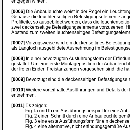
entgegen wirken.
[0006]
Die Anbauleuchte weist in der Regel ein Leuchten
Gehäuse die leuchtenseitigen Befestigungselemente angeo
Profilteile, so ausgebildet werden, dass die leuchtenseit
zwei deckenseitige Befestigungselemente vorzusehen. Hie
Abstand zum zweiten leuchtenseitiges Befestigungseleme
[0007]
Vorzugsweise wird ein deckenseitiges Befestigun
als Langloch ausgebildete Ausnehmung im Befestigungs
[0008]
In einer bevorzugten Ausführungsform der Erfindu
gestaltet. Um eine erste Montageposition der Anbauleucht
der freien Enden Freistanzungen vorgesehen sind, die ha
[0009]
Bevorzugt sind die deckenseitigen Befestigungsele
[0010]
Weitere vorteilhafte Ausführungen und Details der
entnehmen.
[0011]
Es zeigen:
Fig. la und lb ein Ausführungsbeispiel für eine A
Fig. 2 einen Schnitt durch eine Anbauleuchte gemä
Fig. 3 eine erste Ausführungsform für ein deckens
Fig. 4 eine alternative, nicht erfindungsgemäße A