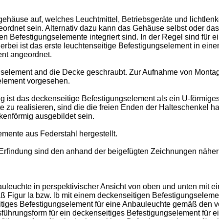
gehäuse auf, welches Leuchtmittel, Betriebsgeräte und lichtl
rdnet sein. Alternativ dazu kann das Gehäuse selbst oder das
igen Befestigungselemente integriert sind. In der Regel sind für
rbei ist das erste leuchtenseitige Befestigungselement in eine
nt angeordnet.
gselement and die Decke geschraubt. Zur Aufnahme von Montag
element vorgesehen.
ng ist das deckenseitige Befestigungselement als ein U-förmig
e zu realisieren, sind die die freien Enden der Halteschenkel h
kenförmig ausgebildet sein.
mente aus Federstahl hergestellt.
 Erfindung sind den anhand der beigefügten Zeichnungen näher 
nbauleuchte in perspektivischer Ansicht von oben und unten mit
ß Figur la bzw. lb mit einem deckenseitigen Befestigungseleme
eitiges Befestigungselement für eine Anbauleuchte gemäß den v
usführungsform für ein deckenseitiges Befestigungselement für 