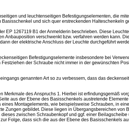
nseitigen und leuchtenseitigen Befestigungselementen, die mit
 Basisschenkel und sich quer erstreckenden Halteschenkeln ge
der
EP 1267119 B1
der Anmelderin beschrieben. Diese Leuchte 
en Anbauposition verschwenkt bzw. verfahren werden kann. Dies 
ann der elektrische Anschluss der Leuchte durchgeführt werd
 deckenseitigen Befestigungselemente insbesondere bei Verwend
estziehen der Schraube nicht immer in der gewünschten Positi
 eingangs genannten Art so zu verbessern, dass das deckensei
en Merkmale des Anspruchs 1. Hierbei ist erfindungsgemäß vo
ite aus der Ebene des Basisschenkels austretende Elemente an
 eines Montagelements, wie beispielsweise Schrauben, in eine
nzte Zungen gebildet. Diese liegen in Übergangsbereichen von
dieses zwischen Schraubenkopf und ggf. einer Beilagscheibe 
zur Folge, dass sich die aus der Ebene des Basisschenkels au
e