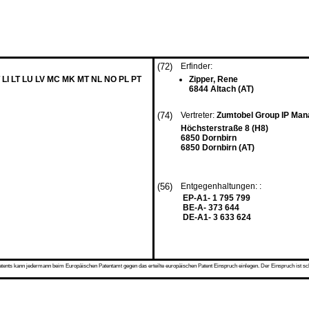
(72)
Erfinder:
 LI LT LU LV MC MK MT NL NO PL PT
Zipper, Rene
6844 Altach (AT)
(74)
Vertreter:
Zumtobel Group IP Ma
Höchsterstraße 8 (H8)
6850 Dornbirn
6850 Dornbirn (AT)
(56)
Entgegenhaltungen: :
EP-A1- 1 795 799
BE-A- 373 644
DE-A1- 3 633 624
s kann jedermann beim Europäischen Patentamt gegen das erteilte europäischen Patent Einspruch einlegen. Der Einspruch ist schriftli