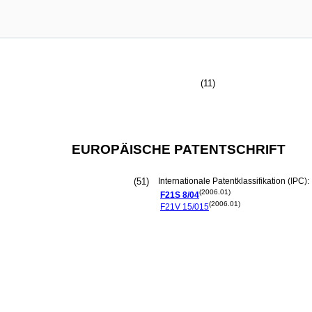
(11)
EUROPÄISCHE PATENTSCHRIFT
(51)
Internationale Patentklassifikation (IPC):
(2006.01)
F21S
8/04
(2006.01)
F21V
15/015