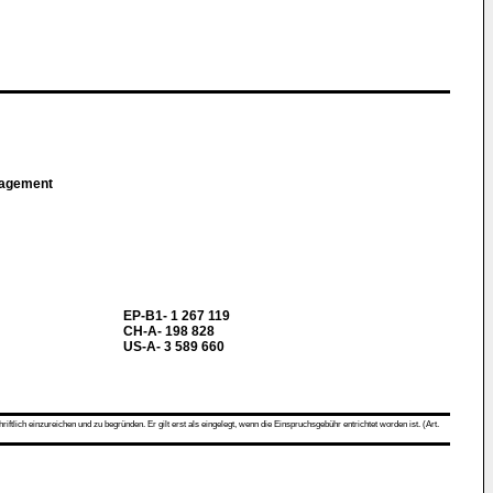
nagement
EP-B1- 1 267 119
CH-A- 198 828
US-A- 3 589 660
ch einzureichen und zu begründen. Er gilt erst als eingelegt, wenn die Einspruchsgebühr entrichtet worden ist. (Art.