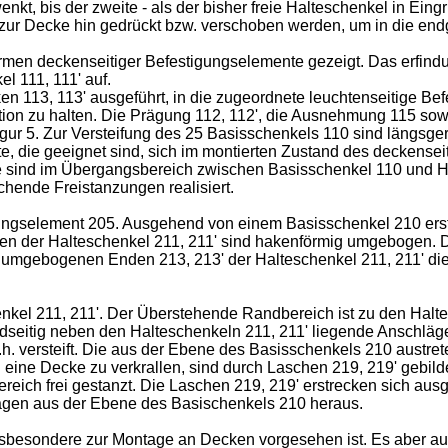
enkt, bis der zweite - als der bisher freie Halteschenkel in Eing
zur Decke hin gedrückt bzw. verschoben werden, um in die end
formen deckenseitiger Befestigungselemente gezeigt. Das erf
l 111, 111' auf.
ken 113, 113' ausgeführt, in die zugeordnete leuchtenseitige 
on zu halten. Die Prägung 112, 112', die Ausnehmung 115 sowi
gur 5. Zur Versteifung des 25 Basisschenkels 110 sind längsger
, die geeignet sind, sich im montierten Zustand des deckensei
ese sind im Übergangsbereich zwischen Basisschenkel 110 und H
hende Freistanzungen realisiert.
igungselement 205. Ausgehend von einem Basisschenkel 210 erst
en der Halteschenkel 211, 211' sind hakenförmig umgebogen. 
 umgebogenen Enden 213, 213' der Halteschenkel 211, 211' die
henkel 211, 211'. Der Überstehende Randbereich ist zu den Halt
idseitig neben den Halteschenkeln 211, 211' liegende Anschlä
.h. versteift. Die aus der Ebene des Basisschenkels 210 austret
eine Decke zu verkrallen, sind durch Laschen 219, 219' gebil
ich frei gestanzt. Die Laschen 219, 219' erstrecken sich au
agen aus der Ebene des Basischenkels 210 heraus.
nsbesondere zur Montage an Decken vorgesehen ist. Es aber au