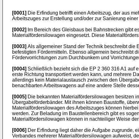
[0001]
Die Erfindung betrifft einen Arbeitszug, der aus 
Arbeitszuges zur Erstellung und/oder zur Sanierung eine
[0002]
Im Bereich des Gleisbaus bei Bahnstrecken gibt e
Materialfördersilowagen eingesetzt. Diese Materialförder
[0003]
Als allgemeiner Stand der Technik beschreibt die
E
befestigten Fördermitteln. Ebenso allgemein beschreibt d
Fördervorrichtungen zum Durchbunkem und Vorrichtungen
[0004]
Schließlich bezieht sich die
EP 2 360 316 A1
auf e
erste Richtung transportiert werden kann, und mehrere Da
allerdings kein Materialaustausch zwischen den Übergabef
benachbarten Arbeitswagens auf eine andere Stelle dess
[0005]
Die bekannten Materialfördersilowagen besitzen i
Übergabeförderbänder. Mit ihnen können Baustoffe, über
Materialfördersilowagen des Arbeitszuges können hierbei
werden. Zur Beladung im Baustellenbereich gibt es sogen
Materialfördersilowagen können in nachteiliger Weise der 
[0006]
Der Erfindung liegt daher die Aufgabe zugrunde, 
Verbandes mehrerer Materialfördersilowagen aufweist, d