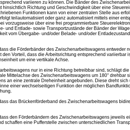
 entsprechend variieren zu können. Die Bänder des Zwischenarbe
t hinsichtlich Richtung und Geschwindigkeit über eine Steuere
hriebenen Funktionen kann von einer zentralen Stelle aus erfo
olgt teilautomatisiert oder ganz automatisiert mittels einer e
ei vorzugsweise über eine frei programmierbare Steuerelektroni
e- und Entlade- sowie Transportzustände der Bänder der Wagen.
keit vom Übergabe- und/oder Belade- und/oder Entladezustan
dass die Förderbänder des Zwischenarbeitswagens entweder nur
t den Vorteil, dass die Arbeitsrichtung entsprechend variierbar is
seinheit um eine vertikale Achse.
rbeitswagens nur in eine Richtung betreibbar sind, schlägt di
e Mittelachse des Zwischenarbeitswagens um 180° drehbar sind.
 an eine zentrale Dreheinheit angebunden. Diese dreht sich u
nne einer wechselseitigen Funktion der möglichen Bandfunktion
ehung.
ass das Brückenförderband des Zwischenarbeitswagens bidirektio
ass den Förderbändern des Zwischenarbeitswagens jeweils ein 
 schaffen eine Pufferstelle zwischen unterschiedlichen Transp