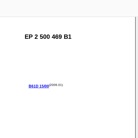
EP 2 500 469 B1
(2006.01)
B61D
15/00