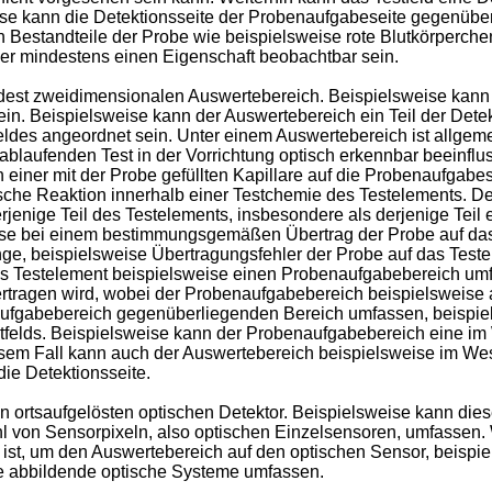
se kann die Detektionsseite der Probenaufgabeseite gegenüber
n Bestandteile der Probe wie beispielsweise rote Blutkörperchen
der mindestens einen Eigenschaft beobachtbar sein.
st zweidimensionalen Auswertebereich. Beispielsweise kann d
in. Beispielsweise kann der Auswertebereich ein Teil der Detek
des angeordnet sein. Unter einem Auswertebereich ist allgemei
blaufenden Test in der Vorrichtung optisch erkennbar beeinflus
einer mit der Probe gefüllten Kapillare auf die Probenaufgabesei
ische Reaktion innerhalb einer Testchemie des Testelements. De
nige Teil des Testelements, insbesondere als derjenige Teil ei
 bei einem bestimmungsgemäßen Übertrag der Probe auf das T
nge, beispielsweise Übertragungsfehler der Probe auf das Test
as Testelement beispielsweise einen Probenaufgabebereich u
rtragen wird, wobei der Probenaufgabebereich beispielsweise 
ufgabebereich gegenüberliegenden Bereich umfassen, beispie
stfelds. Beispielsweise kann der Probenaufgabebereich eine im
sem Fall kann auch der Auswertebereich beispielsweise im Wesen
ie Detektionsseite.
n ortsaufgelösten optischen Detektor. Beispielsweise kann dies
hl von Sensorpixeln, also optischen Einzelsensoren, umfassen. 
t ist, um den Auswertebereich auf den optischen Sensor, beispi
e abbildende optische Systeme umfassen.