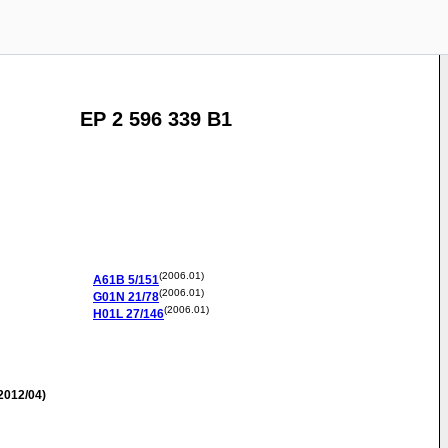
EP 2 596 339 B1
(2006.01)
A61B
5/151
(2006.01)
G01N
21/78
(2006.01)
H01L
27/146
2012/04)