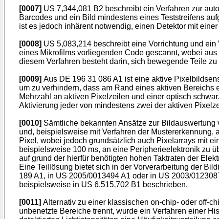
[0007]
US 7,344,081 B2
beschreibt ein Verfahren zur aut
Barcodes und ein Bild mindestens eines Teststreifens au
ist es jedoch inhärent notwendig, einen Detektor mit ein
[0008]
US 5,083,214
beschreibt eine Vorrichtung und ei
eines Mikrofilms vorliegenden Code gescannt, wobei aus 
diesem Verfahren besteht darin, sich bewegende Teile zu 
[0009]
Aus
DE 196 31 086 A1
ist eine aktive Pixelbildse
um zu verhindern, dass am Rand eines aktiven Bereichs er
Mehrzahl an aktiven Pixelzeilen und einer optisch schwarz
Aktivierung jeder von mindestens zwei der aktiven Pixel
[0010]
Sämtliche bekannten Ansätze zur Bildauswertung v
und, beispielsweise mit Verfahren der Mustererkennung, a
Pixel, wobei jedoch grundsätzlich auch Pixelarrays mit e
beispielsweise 100 ms, an eine Peripherieelektronik zu 
auf grund der hierfür benötigten hohen Taktraten der El
Eine Teillösung bietet sich in der Vorverarbeitung der Bi
189 A1
, in
US 2005/0013494 A1
oder in
US 2003/012308
beispielsweise in
US 6,515,702 B1
beschrieben.
[0011]
Alternativ zu einer klassischen on-chip- oder off-
unbenetzte Bereiche trennt, wurde ein Verfahren einer H