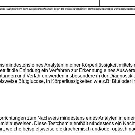
s kann jedermann beim Europäischen Patentamt gegen das erteilte europäischen Patent Einspruch einlegen. Der Einspruch ist schriftli
is mindestens eines Analyten in einer Körperflüssigkeit mittel
 betrifft die Erfindung ein Verfahren zur Erkennung eines Ausw
richtungen und Verfahren werden insbesondere in der Diagnostik 
eise Blutglucose, in Körperflüssigkeiten wie z.B. Blut oder inter
orrichtungen zum Nachweis mindestens eines Analyten in einer 
emie aufweisen. Diese Testchemie enthält mindestens ein Nach
hrt, welche beispielsweise elektrochemisch und/oder optisch na