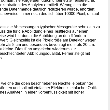
s Maximum, hervorgerufen durch unbenetzte Teilbereiche,
nzentration des Analyten ermittelt. Wenngleich die
ende Datenmenge deutlich reduzieren würde, erfordert
scherweise immer noch deutlich über 10000 Pixel, um auf
ass die Abmessungen typischer Messgeräte sehr klein zu
ss die für die Abbildung eines Testflecks auf einen
ise wird hierdurch die Abbildung an den Rändern
swert. Gleichzeitig ist die Pixelgröße am Detektor wegen
mehr als 8 µm und besonders bevorzugt mehr als 20 µm.
st kleine. Dies führt umgekehrt wiederum zur
chlechterten Abbildungsqualität. Ferner steigt mit
s.
, welche die oben beschriebenen Nachteile bekannter
nnen und soll mit einfacher Elektronik, einfacher Optik
s Analyten in einer Körperflüssigkeit mit hoher