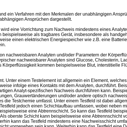
und ein Verfahren mit den Merkmalen der unabhängigen Ansprüc
n abhängigen Ansprüchen dargestellt.
 wird eine Vorrichtung zum Nachweis mindestens eines Analyten
n beispielsweise als tragbares Gerät, insbesondere als handge
weise einen elektrischen Energiespeicher wie z.B. eine Batteri
in.
on nachweisbaren Analyten und/oder Parametern der Körperflüss
typischer nachweisbarer Analyten sind Glucose, Cholesterin, L
rperflüssigkeit kommen beispielsweise Blut, interstitielle Flü
. Unter einem Testelement ist allgemein ein Element, welches d
weise infolge eines Kontakts mit dem Analyten, durchführt. Be
rtigen Analyt-spezifischen Nachweis durchführen kann. Beispie
ungen, Grauwertänderungen und/oder andere optisch nachwei
s die Testchemie umfasst. Unter einem Testfeld ist dabei allge
Testfeld jedoch einen Schichtaufbau umfassen, wobei neben m
beispielsweise eine Abtrennschicht. So kann das Testfeld beis
 Als oberste Schicht kann beispielsweise eine Abtrennschicht 
terhin kann das Testfeld mindestens eine Nachweisschicht umfa
cht vorgesehen sein kann. Weiterhin kann das Testfeld eine De