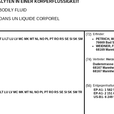
LYTEN IN EINER KÖRPERFLÜSSIGKEIT
BODILY FLUID
 DANS UN LIQUIDE CORPOREL
(72)
Erfinder:
T LI LT LU LV MC MK MT NL NO PL PT RO RS SE SI SK SM
PETRICH, W
76669 Bad S
WEIDNER, F
68169 Mann
(74)
Vertreter:
Herzo
Dudenstrasse
68167 Mannh
68167 Mannhe
(56)
Entgegenhaltu
EP-A1- 1 582 
I LT LU LV MC MK MT NL NO PL PT RO RS SE SI SK SM TR
EP-A1- 2 151 
US-B1- 6 249