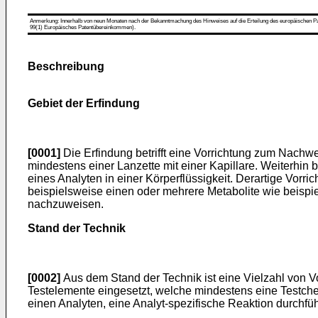
Anmerkung: Innerhalb von neun Monaten nach der Bekanntmachung des Hinweises auf die Erteilung des europäischen Patent
99(1) Europäisches Patentübereinkommen).
Beschreibung
Gebiet der Erfindung
[0001]
Die Erfindung betrifft eine Vorrichtung zum Nachwe
mindestens einer Lanzette mit einer Kapillare. Weiterhin
eines Analyten in einer Körperflüssigkeit. Derartige Vor
beispielsweise einen oder mehrere Metabolite wie beispielsw
nachzuweisen.
Stand der Technik
[0002]
Aus dem Stand der Technik ist eine Vielzahl von V
Testelemente eingesetzt, welche mindestens eine Testch
einen Analyten, eine Analyt-spezifische Reaktion durchfü