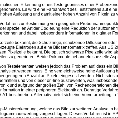
omatischen Erkennung eines Testergebnisses einer Probenzone 
fgenommen. Es wird eine Farbantwort des Teststreifens auf ei
er hohen Auflösung und damit einer hohen Anzahl von Pixeln zu
n Verfahren zur Bestimmung von geeigneten Probennahmepunkten
der speziellen Art der Codierung eine Reduktion der aufzuneh
erkennen und dabei insbesondere Informationen in digitaler Fo
nsorzeile bekannt, die Schutzringe, schützende Diffusionen ode
zeugte Elektroden auf eine Bildsensormatrix treffen. Aus
US 2
en Pixelzeile bekannt. Die optisch schwarze Pixelzeile wird akt
zeilen zu generieren. Beide Dokumente behandeln spezielle Aspe
on Testelementen weisen jedoch das Problem auf, dass ein Bild
nalysiert werden muss. Eine vergleichsweise hohe Auflösung be
iner geringeren Anzahl an Pixeln eingesetzt werden. Nichtsdesto
übermitteln und von dieser on-line auszuwerten, was insbesonde
ektronik und aufgrund der großen Zahl von Rechenoperationen d
ldinformation in einer peripheren Elektronik an. Derartige Verfa
7 A1
beschrieben. Alternativ bietet sich eine Vorverarbeitung i
chip-Mustererkennung, welche das Bild zur weiteren Analyse in b
istogrammauswertung vorgeschlagen. Dieses Verfahren ist in
EP