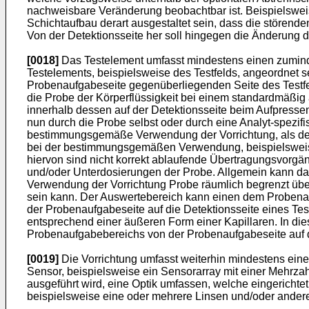
nachweisbare Veränderung beobachtbar ist. Beispielswei
Schichtaufbau derart ausgestaltet sein, dass die störende
Von der Detektionsseite her soll hingegen die Änderung 
[0018]
Das Testelement umfasst mindestens einen zuminde
Testelements, beispielsweise des Testfelds, angeordnet se
Probenaufgabeseite gegenüberliegenden Seite des Testfel
die Probe der Körperflüssigkeit bei einem standardmäßig a
innerhalb dessen auf der Detektionsseite beim Aufpressen 
nun durch die Probe selbst oder durch eine Analyt-spezif
bestimmungsgemäße Verwendung der Vorrichtung, als derje
bei der bestimmungsgemäßen Verwendung, beispielsweise
hiervon sind nicht korrekt ablaufende Übertragungsvorgä
und/oder Unterdosierungen der Probe. Allgemein kann d
Verwendung der Vorrichtung Probe räumlich begrenzt übe
sein kann. Der Auswertebereich kann einen dem Probena
der Probenaufgabeseite auf die Detektionsseite eines Te
entsprechend einer äußeren Form einer Kapillaren. In die
Probenaufgabebereichs von der Probenaufgabeseite auf d
[0019]
Die Vorrichtung umfasst weiterhin mindestens eine
Sensor, beispielsweise ein Sensorarray mit einer Mehrza
ausgeführt wird, eine Optik umfassen, welche eingerichte
beispielsweise eine oder mehrere Linsen und/oder ander