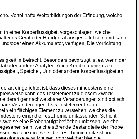
he. Vorteilhafte Weiterbildungen der Erfindung, welche
 in einer Körperflüssigkeit vorgeschlagen, welche
haltenes Gerät oder Handgerät ausgestaltet sein und kann
e und/oder einen Akkumulator, verfügen. Die Vorrichtung
igkeit in Betracht. Besonders bevorzugt ist es, wenn der
actat oder andere Analyten. Auch Kombinationen von
ssigkeit, Speichel, Urin oder andere Körperflüssigkeiten
erart eingerichtet ist, dass dieses mindestens eine
ispielsweise kann das Testelement zu diesem Zweck
le derartiger nachweisbarer Veränderungen sind optisch
sbare Veränderungen. Das Testelement kann
mein ein flächiges Element zu verstehen, welches die
indestens einer die Testchemie umfassenden Schicht
pielsweise eine Probenaufgabefläche umfassen, welche
vorgesehen sein, welche störende Bestandteile der Probe
ssen, welche ihrerseits die Testchemie umfasst und
tektionsseite aufweisen, von welcher hier die