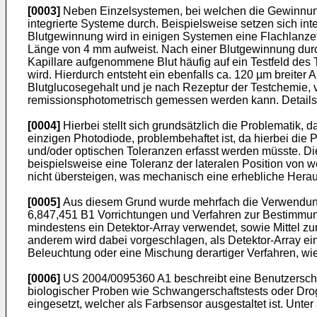
[0003]
Neben Einzelsystemen, bei welchen die Gewinnung d
integrierte Systeme durch. Beispielsweise setzen sich 
Blutgewinnung wird in einigen Systemen eine Flachlanzett
Länge von 4 mm aufweist. Nach einer Blutgewinnung durch
Kapillare aufgenommene Blut häufig auf ein Testfeld des T
wird. Hierdurch entsteht ein ebenfalls ca. 120 µm breiter
Blutglucosegehalt und je nach Rezeptur der Testchemie, v
remissionsphotometrisch gemessen werden kann. Details d
[0004]
Hierbei stellt sich grundsätzlich die Problematik, 
einzigen Photodiode, problembehaftet ist, da hierbei di
und/oder optischen Toleranzen erfasst werden müsste. Die
beispielsweise eine Toleranz der lateralen Position von we
nicht übersteigen, was mechanisch eine erhebliche Heraus
[0005]
Aus diesem Grund wurde mehrfach die Verwendung 
6,847,451 B1
Vorrichtungen und Verfahren zur Bestimmung
mindestens ein Detektor-Array verwendet, sowie Mittel z
anderem wird dabei vorgeschlagen, als Detektor-Array ei
Beleuchtung oder eine Mischung derartiger Verfahren, wie
[0006]
US 2004/0095360 A1
beschreibt eine Benutzerschn
biologischer Proben wie Schwangerschaftstests oder Dro
eingesetzt, welcher als Farbsensor ausgestaltet ist. Unt