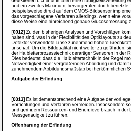
detektierten Lichtintensitäten eine Häufigkeitsverteilung
und ein zweites Maximum, hervorgerufen durch benetzte Tei
beispielsweise direkt auf dem CMOS-Bildsensor implemen
das vorgeschlagene Verfahren allerdings, wenn eine vora
diese Weise eine hinreichend genaue Glucosemessung z
[0012]
Zu den bisherigen Analysen und Vorschlägen komm
halten sind, was in der Flexibilität des Optiklayouts zu 
Detektor verwendete Linse zunehmend höhere Brechkraft 
unscharf. Um die Bildqualität nicht weiter zu gefährden, 
der Halbleiterprozesstechnik derartiger Sensoren in der
Dies bedeutet, dass die Halbleitertechnik in der Regel mö
Notwendigkeit einer vergrößernden Abbildung und damit i
zunehmendem Abbildungsmaßstab bei herkömmlichen Syste
Aufgabe der Erfindung
[0013]
Es ist dementsprechend eine Aufgabe der vorliege
Vorrichtungen und Verfahren vermeiden. Insbesondere soll
und geringem Ressourcen- und Energieverbrauch in der La
Messgenauigkeit zu führen.
Offenbarung der Erfindung