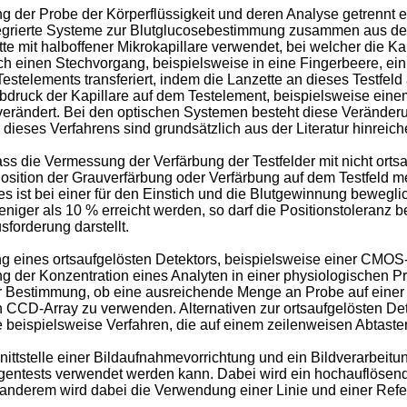
er Probe der Körperflüssigkeit und deren Analyse getrennt erf
integrierte Systeme zur Blutglucosebestimmung zusammen aus d
e mit halboffener Mikrokapillare verwendet, bei welcher die Ka
 einen Stechvorgang, beispielsweise in eine Fingerbeere, ein
estelements transferiert, indem die Lanzette an dieses Testfeld
 Abdruck der Kapillare auf dem Testelement, beispielsweise eine
erändert. Bei den optischen Systemen besteht diese Veränderun
ieses Verfahrens sind grundsätzlich aus der Literatur hinreic
dass die Vermessung der Verfärbung der Testfelder mit nicht ort
e Position der Grauverfärbung oder Verfärbung auf dem Testfel
s ist bei einer für den Einstich und die Blutgewinnung bewegli
niger als 10 % erreicht werden, so darf die Positionstoleranz b
forderung darstellt.
eines ortsaufgelösten Detektors, beispielsweise einer CMOS
 der Konzentration eines Analyten in einer physiologischen P
ur Bestimmung, ob eine ausreichende Menge an Probe auf einer
n CCD-Array zu verwenden. Alternativen zur ortsaufgelösten Det
 beispielsweise Verfahren, die auf einem zeilenweisen Abtaste
ittstelle einer Bildaufnahmevorrichtung und ein Bildverarbeitu
gentests verwendet werden kann. Dabei wird ein hochauflösend
er anderem wird dabei die Verwendung einer Linie und einer Refe