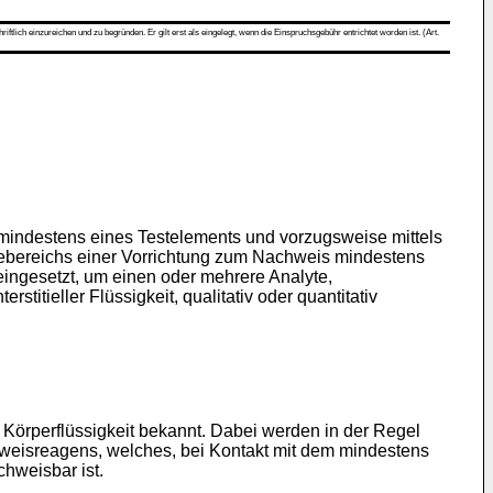
ch einzureichen und zu begründen. Er gilt erst als eingelegt, wenn die Einspruchsgebühr entrichtet worden ist. (Art.
s mindestens eines Testelements und vorzugsweise mittels
ertebereichs einer Vorrichtung zum Nachweis mindestens
eingesetzt, um einen oder mehrere Analyte,
stitieller Flüssigkeit, qualitativ oder quantitativ
Körperflüssigkeit bekannt. Dabei werden in der Regel
weisreagens, welches, bei Kontakt mit dem mindestens
chweisbar ist.