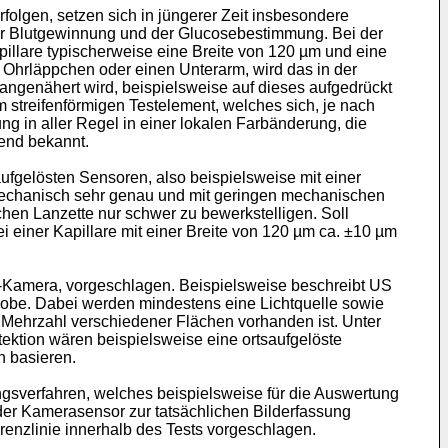
olgen, setzen sich in jüngerer Zeit insbesondere
er Blutgewinnung und der Glucosebestimmung. Bei der
pillare typischerweise eine Breite von 120 µm und eine
 Ohrläppchen oder einen Unterarm, wird das in der
 angenähert wird, beispielsweise auf dieses aufgedrückt
m streifenförmigen Testelement, welches sich, je nach
g in aller Regel in einer lokalen Farbänderung, die
hend bekannt.
saufgelösten Sensoren, also beispielsweise mit einer
d mechanisch sehr genau und mit geringen mechanischen
chen Lanzette nur schwer zu bewerkstelligen. Soll
ei einer Kapillare mit einer Breite von 120 µm ca. ±10 µm
-Kamera, vorgeschlagen. Beispielsweise beschreibt
US
robe. Dabei werden mindestens eine Lichtquelle sowie
 Mehrzahl verschiedener Flächen vorhanden ist. Unter
ektion wären beispielsweise eine ortsaufgelöste
n basieren.
ngsverfahren, welches beispielsweise für die Auswertung
er Kamerasensor zur tatsächlichen Bilderfassung
renzlinie innerhalb des Tests vorgeschlagen.