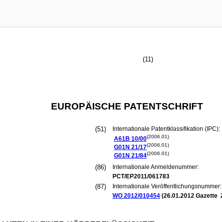
(11)
EUROPÄISCHE PATENTSCHRIFT
(51)
Internationale Patentklassifikation (IPC):
(2006.01)
A61B
10/00
(2006.01)
G01N
21/17
(2006.01)
G01N
21/84
(86)
Internationale Anmeldenummer:
PCT/EP2011/061783
(87)
Internationale Veröffentlichungsnummer:
WO 2012/010454
(
26.01.2012
Gazette 