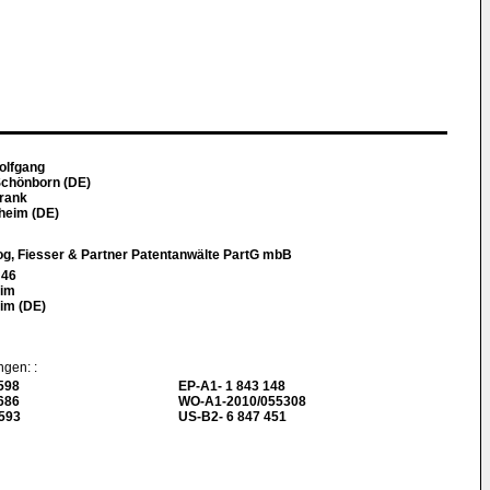
olfgang
chönborn (DE)
rank
heim (DE)
g, Fiesser & Partner Patentanwälte PartG mbB
 46
eim
im (DE)
ngen: :
598
EP-A1- 1 843 148
686
WO-A1-2010/055308
 593
US-B2- 6 847 451