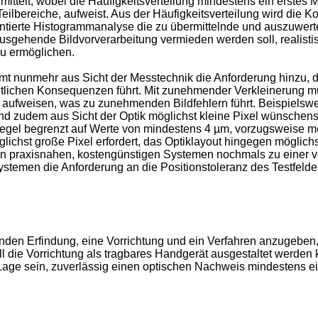
 ermittelt, wobei die Häufigkeitsverteilung mindestens ein erste
lbereiche, aufweist. Aus der Häufigkeitsverteilung wird die Ko
tierte Histogrammanalyse die zu übermittelnde und auszuwert
usgehende Bildvorverarbeitung vermieden werden soll, realisti
u ermöglichen.
t nunmehr aus Sicht der Messtechnik die Anforderung hinzu, d
deutlichen Konsequenzen führt. Mit zunehmender Verkleinerung mu
aufweisen, was zu zunehmenden Bildfehlern führt. Beispielswe
sind zudem aus Sicht der Optik möglichst kleine Pixel wünschen
 Regel begrenzt auf Werte von mindestens 4 µm, vorzugsweise 
glichst große Pixel erfordert, das Optiklayout hingegen möglich
n praxisnahen, kostengünstigen Systemen nochmals zu einer vers
men die Anforderung an die Positionstoleranz des Testfelde
nden Erfindung, eine Vorrichtung und ein Verfahren anzugeben
 die Vorrichtung als tragbares Handgerät ausgestaltet werden kö
ge sein, zuverlässig einen optischen Nachweis mindestens eine