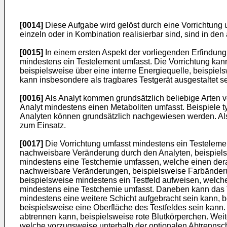
[0014]
Diese Aufgabe wird gelöst durch eine Vorrichtung 
einzeln oder in Kombination realisierbar sind, sind in de
[0015]
In einem ersten Aspekt der vorliegenden Erfindung
mindestens ein Testelement umfasst. Die Vorrichtung kan
beispielsweise über eine interne Energiequelle, beispiels
kann insbesondere als tragbares Testgerät ausgestaltet se
[0016]
Als Analyt kommen grundsätzlich beliebige Arten v
Analyt mindestens einen Metaboliten umfasst. Beispiele 
Analyten können grundsätzlich nachgewiesen werden. Als Kö
zum Einsatz.
[0017]
Die Vorrichtung umfasst mindestens ein Testelement
nachweisbare Veränderung durch den Analyten, beispiels
mindestens eine Testchemie umfassen, welche einen dera
nachweisbare Veränderungen, beispielsweise Farbänder
beispielsweise mindestens ein Testfeld aufweisen, welche
mindestens eine Testchemie umfasst. Daneben kann das 
mindestens eine weitere Schicht aufgebracht sein kann, 
beispielsweise eine Oberfläche des Testfeldes sein kann.
abtrennen kann, beispielsweise rote Blutkörperchen. Wei
welche vorzugsweise unterhalb der optionalen Abtrennschi