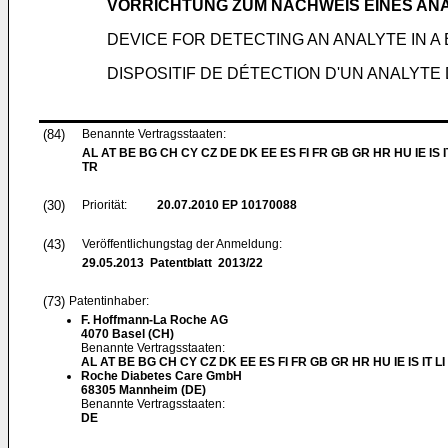
VORRICHTUNG ZUM NACHWEIS EINES ANA
DEVICE FOR DETECTING AN ANALYTE IN A 
DISPOSITIF DE DÉTECTION D'UN ANALYTE
(84)
Benannte Vertragsstaaten:
AL AT BE BG CH CY CZ DE DK EE ES FI FR GB GR HR HU IE IS I
TR
(30)
Priorität:
20.07.2010
EP 10170088
(43)
Veröffentlichungstag der Anmeldung:
29.05.2013
Patentblatt 2013/22
(73)
Patentinhaber:
F. Hoffmann-La Roche AG
4070 Basel (CH)
Benannte Vertragsstaaten:
AL AT BE BG CH CY CZ DK EE ES FI FR GB GR HR HU IE IS IT L
Roche Diabetes Care GmbH
68305 Mannheim (DE)
Benannte Vertragsstaaten:
DE