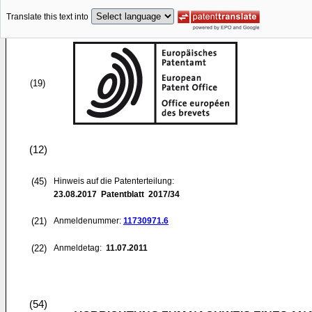
Translate this text into
(19)
(12)
(45)
Hinweis auf die Patenterteilung:
23.08.2017
Patentblatt 2017/34
(21)
Anmeldenummer:
11730971.6
(22)
Anmeldetag:
11.07.2011
(54)