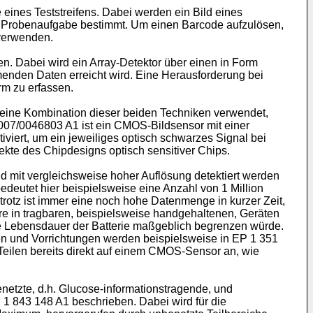
eines Teststreifens. Dabei werden ein Bild eines
ne Probenaufgabe bestimmt. Um einen Barcode aufzulösen,
 verwenden.
. Dabei wird ein Array-Detektor über einen in Form
menden Daten erreicht wird. Eine Herausforderung bei
rm zu erfassen.
r eine Kombination dieser beiden Techniken verwendet,
007/0046803 A1
ist ein CMOS-Bildsensor mit einer
iviert, um ein jeweiliges optisch schwarzes Signal bei
kte des Chipdesigns optisch sensitiver Chips.
 mit vergleichsweise hoher Auflösung detektiert werden
deutet hier beispielsweise eine Anzahl von 1 Million
trotz ist immer eine noch hohe Datenmenge in kurzer Zeit,
re in tragbaren, beispielsweise handgehaltenen, Geräten
ie Lebensdauer der Batterie maßgeblich begrenzen würde.
hren und Vorrichtungen werden beispielsweise in
EP 1 351
n Teilen bereits direkt auf einem CMOS-Sensor an, wie
enetzte, d.h. Glucose-informationstragende, und
 1 843 148 A1
beschrieben. Dabei wird für die