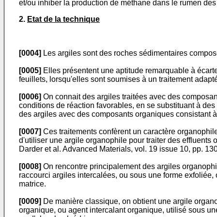
et/ou inhiber la production de méthane dans le rumen des
2.
Etat de la technique
[0004]
Les argiles sont des roches sédimentaires composées
[0005]
Elles présentent une aptitude remarquable à écarter
feuillets, lorsqu'elles sont soumises à un traitement adapt
[0006]
On connait des argiles traitées avec des composant
conditions de réaction favorables, en se substituant à des
des argiles avec des composants organiques consistant à m
[0007]
Ces traitements confèrent un caractère organophile 
d'utiliser une argile organophile pour traiter des efflue
Darder et al. Advanced Materials, vol. 19 issue 10, pp. 1
[0008]
On rencontre principalement des argiles organophil
raccourci argiles intercalées, ou sous une forme exfoliée
matrice.
[0009]
De manière classique, on obtient une argile organo
organique, ou agent intercalant organique, utilisé sous 