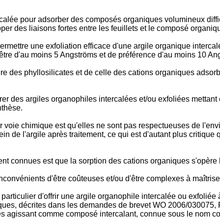
ercalée pour adsorber des composés organiques volumineux diffic
per des liaisons fortes entre les feuillets et le composé organiq
permettre une exfoliation efficace d'une argile organique interca
ent être d'au moins 5 Angströms et de préférence d'au moins 10 An
ure des phyllosilicates et de celle des cations organiques adsorb
er des argiles organophiles intercalées et/ou exfoliées mettan
nthèse.
 voie chimique est qu'elles ne sont pas respectueuses de l'en
n de l'argile après traitement, ce qui est d'autant plus critiqu
nt connues est que la sorption des cations organiques s'opère 
convénients d'être coûteuses et/ou d'être complexes à maîtrise
 particulier d'offrir une argile organophile intercalée ou exfol
ques, décrites dans les demandes de brevet
WO 2006/030075
,
algues agissant comme composé intercalant, connue sous le nom