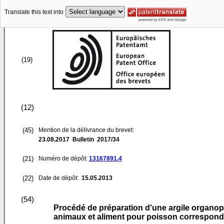
Translate this text into
(19)
(12)
(45)
Mention de la délivrance du brevet:
23.08.2017
Bulletin 2017/34
(21)
Numéro de dépôt:
13167891.4
(22)
Date de dépôt:
15.05.2013
(54)
Procédé de préparation d'une argile organophil
animaux et aliment pour poisson correspon