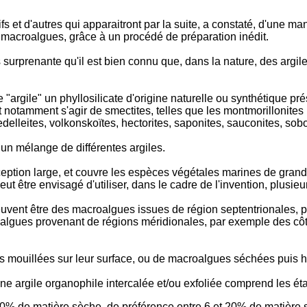
et d'autres qui apparaitront par la suite, a constaté, d'une mani
de macroalgues, grâce à un procédé de préparation inédit.
lus surprenante qu'il est bien connu que, dans la nature, des ar
 "argile" un phyllosilicate d'origine naturelle ou synthétique pré
ut notamment s'agir de smectites, telles que les montmorillonites
elleites, volkonskoïtes, hectorites, saponites, sauconites, soboc
un mélange de différentes argiles.
ption large, et couvre les espèces végétales marines de grand
peut être envisagé d'utiliser, dans le cadre de l'invention, plus
uvent être des macroalgues issues de région septentrionales, 
lgues provenant de régions méridionales, par exemple des côte
ns mouillées sur leur surface, ou de macroalgues séchées puis 
une argile organophile intercalée et/ou exfoliée comprend les ét
0% de matière sèche, de préférence entre 6 et 20% de matière 