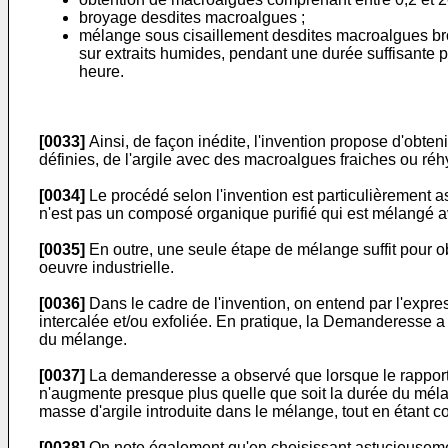
broyage desdites macroalgues ;
mélange sous cisaillement desdites macroalgues broy
sur extraits humides, pendant une durée suffisante p
heure.
[0033]
Ainsi, de façon inédite, l'invention propose d'obte
définies, de l'argile avec des macroalgues fraiches ou ré
[0034]
Le procédé selon l'invention est particulièrement a
n'est pas un composé organique purifié qui est mélangé ave
[0035]
En outre, une seule étape de mélange suffit pour ob
oeuvre industrielle.
[0036]
Dans le cadre de l'invention, on entend par l'expre
intercalée et/ou exfoliée. En pratique, la Demanderesse a
du mélange.
[0037]
La demanderesse a observé que lorsque le rapport m
n'augmente presque plus quelle que soit la durée du mélan
masse d'argile introduite dans le mélange, tout en étant
[0038]
On note également qu'en choisissant astucieusement