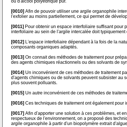
ou d'alcool polyédrique pur.
[0010]
Afin de pouvoir utiliser une argile organophile int
l'exfolier au moins partiellement, ce qui permet de dévelop
[0011]
Pour obtenir un espace interfoliaire suffisant pour 
interfoliaire au sein de l'argile intercalée doit typiquem
[0012]
L'espace interfoliaire dépendant à la fois de la nat
composants organiques adaptés.
[0013]
On connait des méthodes de traitement pour prépar
des agents chimiques réactionnels ou des solvants de sy
[0014]
Un inconvénient de ces méthodes de traitement par
d'agents chimiques ou de solvants peuvent subsister au sei
plus souvent polluants.
[0015]
Un autre inconvénient de ces méthodes de traiteme
[0016]
Ces techniques de traitement ont également pour in
[0017]
Afin d'apporter une solution à ces problèmes, et en
respectueux de l'environnement, on a proposé des techni
argile organophile à partir d'un biopolymère extrait d'