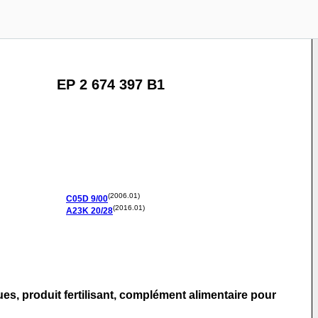
EP 2 674 397 B1
(2006.01)
C05D
9/00
(2016.01)
A23K
20/28
ues, produit fertilisant, complément alimentaire pour