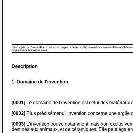
Il est rappelé que: Dans un délai de neuf mois à compter de la date de publication de la mention de la délivrance de brevet
Convention sur le brevet européen).
Description
1.
Domaine de l
'
invention
[0001]
Le domaine de l'invention est celui des matériaux 
[0002]
Plus précisément, l'invention concerne une argile o
[0003]
L'invention trouve notamment mais non exclusivemen
destinés aux animaux, et de céramiques. Elle peut également ê