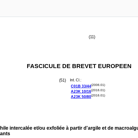
(11)
FASCICULE DE BREVET EUROPEEN
(51)
Int. Cl.:
(2006.01)
C01B
33/44
(2016.01)
A23K
10/16
(2016.01)
A23K
50/80
e intercalée et/ou exfoliée à partir d'argile et de macroalg
dants