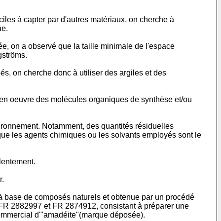
iles à capter par d'autres matériaux, on cherche à
ue.
lée, on a observé que la taille minimale de l'espace
gströms.
és, on cherche donc à utiliser des argiles et des
t en oeuvre des molécules organiques de synthèse et/ou
vironnement. Notamment, des quantités résiduelles
e que les agents chimiques ou les solvants employés sont le
lentement.
r.
iée à base de composés naturels et obtenue par un procédé
FR 2882997
et
FR 2874912
, consistant à préparer une
 commercial d'"amadéite"(marque déposée).