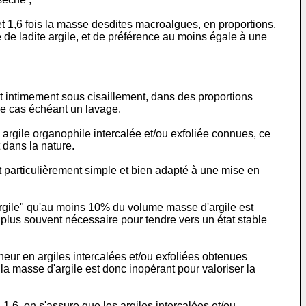
 1,6 fois la masse desdites macroalgues, en proportions,
 de ladite argile, et de préférence au moins égale à une
nt intimement sous cisaillement, dans des proportions
le cas échéant un lavage.
 argile organophile intercalée et/ou exfoliée connues, ce
 dans la nature.
st particulièrement simple et bien adapté à une mise en
 argile" qu'au moins 10% du volume masse d'argile est
plus souvent nécessaire pour tendre vers un état stable
eur en argiles intercalées et/ou exfoliées obtenues
a masse d'argile est donc inopérant pour valoriser la
,6, on s'assure que les argiles intercalées et/ou