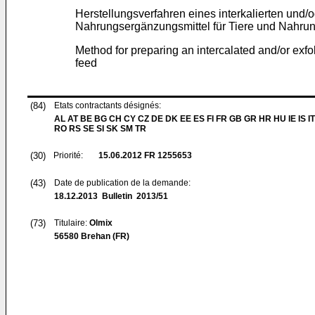
Herstellungsverfahren eines interkalierten und
Nahrungsergänzungsmittel für Tiere und Nahrung
Method for preparing an intercalated and/or exfo
feed
(84)
Etats contractants désignés:
AL AT BE BG CH CY CZ DE DK EE ES FI FR GB GR HR HU IE IS IT
RO RS SE SI SK SM TR
(30)
Priorité:
15.06.2012
FR 1255653
(43)
Date de publication de la demande:
18.12.2013
Bulletin 2013/51
(73)
Titulaire:
Olmix
56580 Brehan (FR)