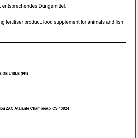
n, entsprechendes Düngemittel,
g fertiliser product, food supplement for animals and fish
 DE L'ISLE (FR)
d
njou ZAC Atalante Champeaux CS 40824