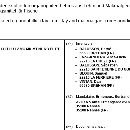
/oder exfoliierten organophilen Lehms aus Lehm und Makroalge
smittel für Fische
liated organophillic clay from clay and macroalgae, correspondin
(72)
Inventeurs:
 LI LT LU LV MC MK MT NL NO PL PT
BALUSSON, Hervé
56580 BREHAN (FR)
LAZA-KNOERR, Anca-Lucia
22210 LA CHEZE (FR)
BALUSSON, Sébastien
22210 SAINT ETIENNE DU GUE
BLOUIN, Samuel
22210 LA FERRIERE (FR)
VINTAN, Dan
56580 BREHAN (FR)
(74)
Mandataire:
Ermeneux, Bertran
AVOXA 5 allée Ermengarde d'A
35108 Rennes
35108 Rennes (FR)
(56)
Documents cités: :