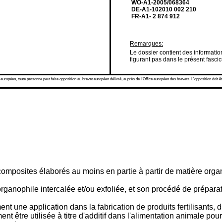
WO-A1-2005/068364
DE-A1-102010 002 210
FR-A1- 2 874 912
Remarques:
Le dossier contient des informat
figurant pas dans le présent fascic
 européen, toute personne peut faire opposition au brevet européen délivré, auprès de l'Office européen des brevets. L'opposition doit êt
composites élaborés au moins en partie à partir de matière orga
rganophile intercalée et/ou exfoliée, et son procédé de préparat
t une application dans la fabrication de produits fertilisants,
tre utilisée à titre d'additif dans l'alimentation animale pour amé