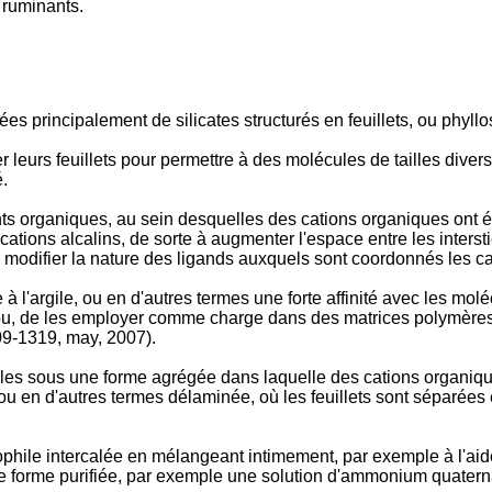
 ruminants.
 principalement de silicates structurés en feuillets, ou phyllos
 leurs feuillets pour permettre à des molécules de tailles diver
é.
s organiques, au sein desquelles des cations organiques ont ét
 cations alcalins, de sorte à augmenter l'espace entre les inter
odifier la nature des ligands auxquels sont coordonnés les cat
à l'argile, ou en d'autres termes une forte affinité avec les mol
nts ou, de les employer comme charge dans des matrices polymèr
309-1319, may, 2007
).
es sous une forme agrégée dans laquelle des cations organiques
, ou en d'autres termes délaminée, où les feuillets sont séparée
phile intercalée en mélangeant intimement, par exemple à l'aide
une forme purifiée, par exemple une solution d'ammonium quatern