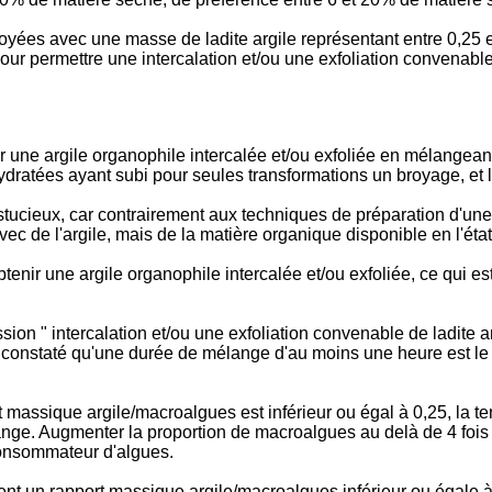
ées avec une masse de ladite argile représentant entre 0,25 et
our permettre une intercalation et/ou une exfoliation convenable
nir une argile organophile intercalée et/ou exfoliée en mélangea
hydratées ayant subi pour seules transformations un broyage, et 
stucieux, car contrairement aux techniques de préparation d'une
c de l'argile, mais de la matière organique disponible en l'état
tenir une argile organophile intercalée et/ou exfoliée, ce qui e
ssion " intercalation et/ou une exfoliation convenable de ladite
 constaté qu'une durée de mélange d'au moins une heure est le 
assique argile/macroalgues est inférieur ou égal à 0,25, la ten
ge. Augmenter la proportion de macroalgues au delà de 4 fois l
 consommateur d'algues.
 un rapport massique argile/macroalgues inférieur ou égale à 1