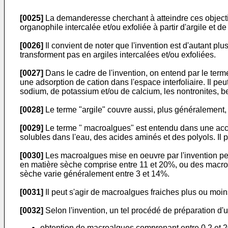
[0025]
La demanderesse cherchant à atteindre ces objectifs 
organophile intercalée et/ou exfoliée à partir d'argile et 
[0026]
Il convient de noter que l'invention est d'autant p
transforment pas en argiles intercalées et/ou exfoliées.
[0027]
Dans le cadre de l'invention, on entend par le terme
une adsorption de cation dans l'espace interfoliaire. Il pe
sodium, de potassium et/ou de calcium, les nontronites, bed
[0028]
Le terme "argile" couvre aussi, plus généralement, 
[0029]
Le terme " macroalgues" est entendu dans une acce
solubles dans l'eau, des acides aminés et des polyols. Il 
[0030]
Les macroalgues mise en oeuvre par l'invention pe
en matière sèche comprise entre 11 et 20%, ou des macroa
sèche varie généralement entre 3 et 14%.
[0031]
Il peut s'agir de macroalgues fraiches plus ou moi
[0032]
Selon l'invention, un tel procédé de préparation d'
obtention de macroalgues comprenant entre 0,2 et 2