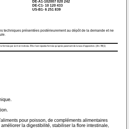
DE-A1-102007 020 242
DE-C1- 10 120 433
US-B1- 6 251 839
ions techniques présentées postérieurement au dépôt de la demande et ne
ule.
re formée par écrit et motivée. Elle n'est réputée formée qu'après paiement de la taxe d'opposition. (Art. 99(1)
nique.
ion.
 d'aliments pour poisson, de compléments alimentaires
liorer la digestibilité, stabiliser la flore intestinale,