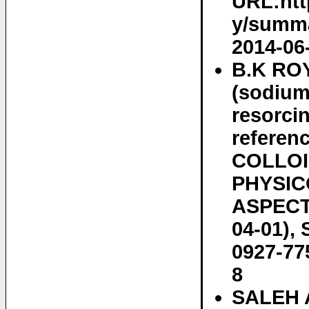
URL:htt
y/summa
2014-06
B.K ROY
(sodium 
resorcin
referen
COLLOI
PHYSIC
ASPECTS,
04-01),
0927-77
8
SALEH A