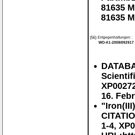
81635 
81635 M
(56)
Entgegenhaltungen: :
WO-A1-2008/092917
DATABA
Scienti
XP00272
16. Febr
"Iron(II
CITATIO
1-4, XP