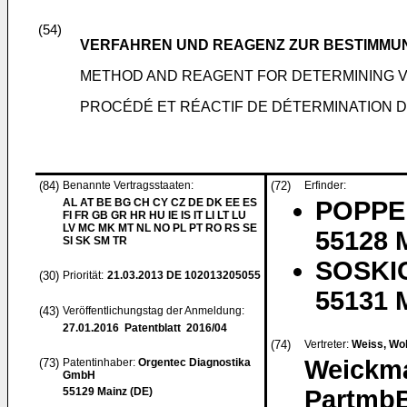
(54)
VERFAHREN UND REAGENZ ZUR BESTIMMUN
METHOD AND REAGENT FOR DETERMINING V
PROCÉDÉ ET RÉACTIF DE DÉTERMINATION DE
(84)
Benannte Vertragsstaaten:
(72)
Erfinder:
AL AT BE BG CH CY CZ DE DK EE ES
POPPE,
FI FR GB GR HR HU IE IS IT LI LT LU
LV MC MK MT NL NO PL PT RO RS SE
55128 
SI SK SM TR
SOSKIC
(30)
Priorität:
21.03.2013
DE 102013205055
55131 
(43)
Veröffentlichungstag der Anmeldung:
27.01.2016
Patentblatt 2016/04
(74)
Vertreter:
Weiss, Wol
Weickma
(73)
Patentinhaber:
Orgentec Diagnostika
GmbH
55129 Mainz (DE)
PartmbB