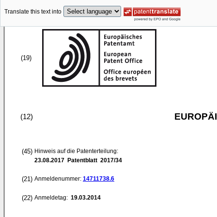
Translate this text into
(19)
EUROPÄI
(12)
(45)
Hinweis auf die Patenterteilung:
23.08.2017
Patentblatt 2017/34
(21)
Anmeldenummer:
14711738.6
(22)
Anmeldetag:
19.03.2014