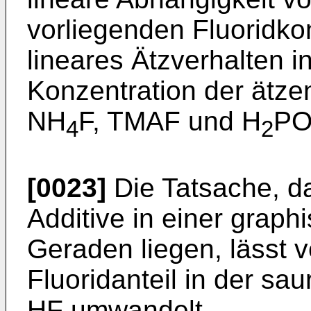
vorliegenden Fluoridko
lineares Ätzverhalten i
Konzentration der ätze
NH
F, TMAF und H
P
4
2
[0023]
Die Tatsache, da
Additive in einer graph
Geraden liegen, lässt 
Fluoridanteil in der sa
HF umwandelt.