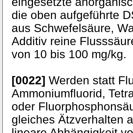
eingesetzte anorganis
die oben aufgeführte 
aus Schwefelsäure, Was
Additiv reine Flusssäu
von 10 bis 100 mg/kg.
[0022]
Werden statt Flu
Ammoniumfluorid, Tetr
oder Fluorphosphonsäur
gleiches Ätzverhalten a
lineare Abhängigkeit vo