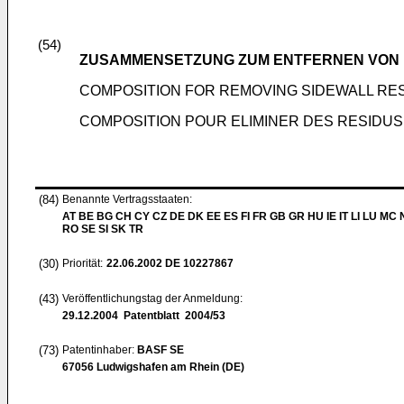
(54)
ZUSAMMENSETZUNG ZUM ENTFERNEN VON 
COMPOSITION FOR REMOVING SIDEWALL RE
COMPOSITION POUR ELIMINER DES RESIDUS
(84)
Benannte Vertragsstaaten:
AT BE BG CH CY CZ DE DK EE ES FI FR GB GR HU IE IT LI LU MC 
RO SE SI SK TR
(30)
Priorität:
22.06.2002
DE 10227867
(43)
Veröffentlichungstag der Anmeldung:
29.12.2004
Patentblatt 2004/53
(73)
Patentinhaber:
BASF SE
67056 Ludwigshafen am Rhein (DE)