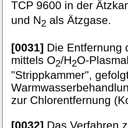
TCP 9600 in der Ätzkam
und N
als Ätzgase.
2
[0031]
Die Entfernung d
mittels O
/H
O-Plasmab
2
2
"Strippkammer", gefolg
Warmwasserbehandlung
zur Chlorentfernung (K
[0032]
Das Verfahren z