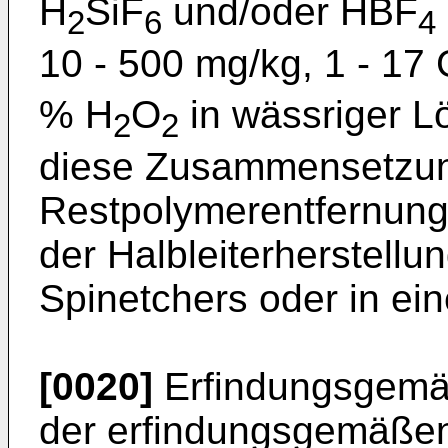
H
SiF
und/oder HBF
2
6
4
10 - 500 mg/kg, 1 - 17
% H
O
in wässriger L
2
2
diese Zusammensetzun
Restpolymerentfernung 
der Halbleiterherstellu
Spinetchers oder in ei
[0020]
Erfindungsgemäß
der erfindungsgemäße