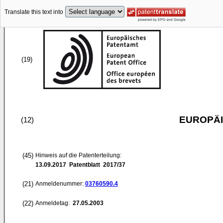
Translate this text into
(19)
EUROPÄI
(12)
(45)
Hinweis auf die Patenterteilung:
13.09.2017
Patentblatt 2017/37
(21)
Anmeldenummer:
03760590.4
(22)
Anmeldetag:
27.05.2003