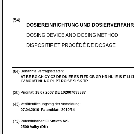
(54)
DOSIEREINRICHTUNG UND DOSIERVERFAH
DOSING DEVICE AND DOSING METHOD
DISPOSITIF ET PROCÉDÉ DE DOSAGE
(84)
Benannte Vertragsstaaten:
AT BE BG CH CY CZ DE DK EE ES FI FR GB GR HR HU IE IS IT LI L
LV MC MT NL NO PL PT RO SE SI SK TR
(30)
Priorität:
18.07.2007
DE 102007033387
(43)
Veröffentlichungstag der Anmeldung:
07.04.2010
Patentblatt 2010/14
(73)
Patentinhaber:
FLSmidth A/S
2500 Valby (DK)