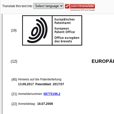
Translate this text into
(19)
EUROPÄI
(12)
(45)
Hinweis auf die Patenterteilung:
13.09.2017
Patentblatt 2017/37
(21)
Anmeldenummer:
08775196.2
(22)
Anmeldetag:
18.07.2008