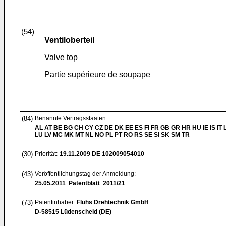
(54)
Ventiloberteil
Valve top
Partie supérieure de soupape
(84)
Benannte Vertragsstaaten:
AL AT BE BG CH CY CZ DE DK EE ES FI FR GB GR HR HU IE IS IT L
LU LV MC MK MT NL NO PL PT RO RS SE SI SK SM TR
(30)
Priorität:
19.11.2009
DE 102009054010
(43)
Veröffentlichungstag der Anmeldung:
25.05.2011
Patentblatt 2011/21
(73)
Patentinhaber:
Flühs Drehtechnik GmbH
D-58515 Lüdenscheid (DE)