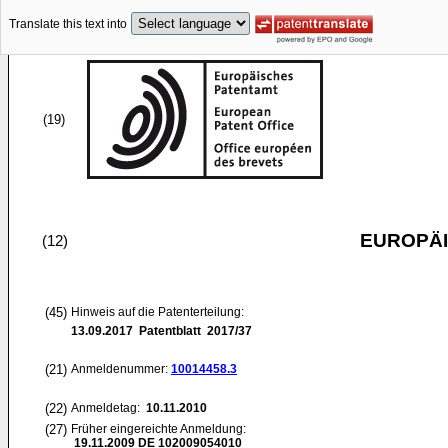
Translate this text into
(19)
EUROPÄI
(12)
(45)
Hinweis auf die Patenterteilung:
13.09.2017
Patentblatt 2017/37
(21)
Anmeldenummer:
10014458.3
(22)
Anmeldetag:
10.11.2010
(27)
Früher eingereichte Anmeldung:
19.11.2009
DE 102009054010