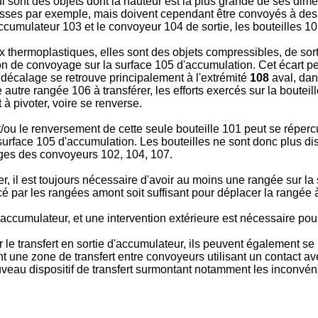
 sont des objets dont la hauteur est la plus grande de ses dimens
usses par exemple, mais doivent cependant être convoyés à des v
l'accumulateur 103 et le convoyeur 104 de sortie, les bouteilles 
x thermoplastiques, elles sont des objets compressibles, de sor
n de convoyage sur la surface 105 d'accumulation. Cet écart peu
 décalage se retrouve principalement à l'extrémité
108
aval, dan
utre rangée 106 à transférer, les efforts exercés sur la bouteill
 à pivoter, voire se renverse.
u le renversement de cette seule bouteille 101 peut se répercut
surface 105 d'accumulation. Les bouteilles ne sont donc plus di
ages des convoyeurs 102, 104, 107.
érer, il est toujours nécessaire d'avoir au moins une rangée sur 
ercé par les rangées amont soit suffisant pour déplacer la rangée 
'accumulateur, et une intervention extérieure est nécessaire pour
le transfert en sortie d'accumulateur, ils peuvent également se 
t une zone de transfert entre convoyeurs utilisant un contact a
uveau dispositif de transfert surmontant notamment les inconvéni