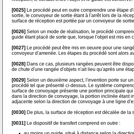
[0025]
Le procédé peut en outre comprendre une étape d'év
sortie, le convoyeur de sortie étant à l'arrêt lors de la réc
surface de réception est portée par un convoyeur de sortie,
[0026]
Selon un mode de réalisation, le procédé comprend 
guide étant placé de sorte que, lorsque l'objet est mis en c
[0027]
Le procédé peut être mis en oeuvre pour une rangée
convoyeur d'amenée. Les étapes du procédé sont alors av
[0028]
Dans ce cas, plusieurs rangées peuvent être dispo
de chute d'une rangée d'objets n'ait lieu qu'après une ét
[0029]
Selon un deuxième aspect, l'invention porte sur un
procédé tel que présenté ci-dessus. Le système comprend
surface de convoyage présente une portion principale qui 
dans la direction de convoyage, la portion inclinée étant i
adjacente selon la direction de convoyage à une ligne d'e
[0030]
De plus, la surface de réception est décalée de la s
[0031]
Le dispositif de transfert comprend en outre :
au moins un guide, situé à distance selon la direct