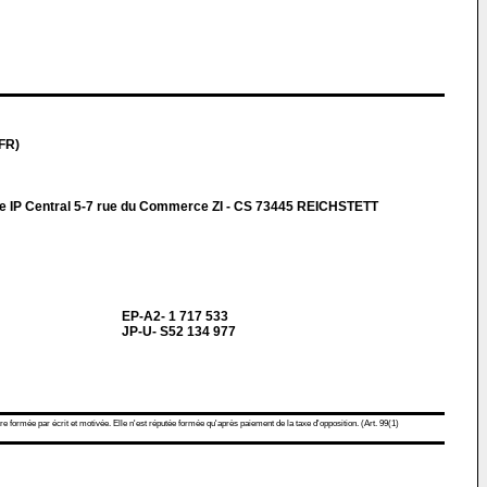
FR)
e IP Central 5-7 rue du Commerce ZI - CS 73445 REICHSTETT
EP-A2- 1 717 533
JP-U- S52 134 977
re formée par écrit et motivée. Elle n'est réputée formée qu'après paiement de la taxe d'opposition. (Art. 99(1)