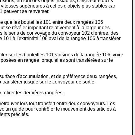
ions, en font des objets instables, c'est-à-dire qu'ils
itesses supérieures à celles d'objets plus stables car
101 peuvent se renverser.
te que les bouteilles 101 entre deux rangées 106
t se révéler important relativement à la largeur des
s le sens de convoyage du convoyeur 102 d'entrée, des
e 101 à l'extrémité 108 aval de la rangée 106 à transférer
er sur les bouteilles 101 voisines de la rangée 106, voire
sposées en rangée lorsqu'elles sont transférées sur le
la surface d'accumulation, et de préférence deux rangées,
à transférer jusque sur le convoyeur de sortie.
 retirer les dernières rangées.
retrouver lors tout transfert entre deux convoyeurs. Les
vec un guide pour contrôler le mouvement des articles à
ents précités.