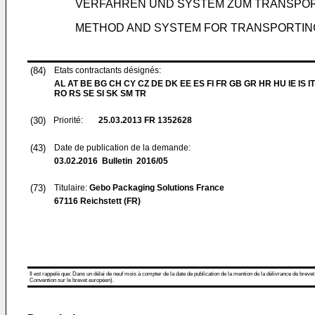
VERFAHREN UND SYSTEM ZUM TRANSPOR
METHOD AND SYSTEM FOR TRANSPORTIN
(84)
Etats contractants désignés:
AL AT BE BG CH CY CZ DE DK EE ES FI FR GB GR HR HU IE IS IT
RO RS SE SI SK SM TR
(30)
Priorité:
25.03.2013
FR 1352628
(43)
Date de publication de la demande:
03.02.2016
Bulletin 2016/05
(73)
Titulaire:
Gebo Packaging Solutions France
67116 Reichstett (FR)
Il est rappelé que: Dans un délai de neuf mois à compter de la date de publication de la mention de la délivrance de brevet
Convention sur le brevet européen).