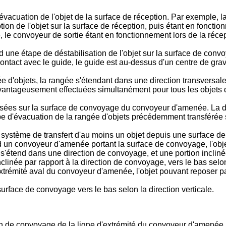
acuation de l'objet de la surface de réception. Par exemple, la
eption de l'objet sur la surface de réception, puis étant en fonctio
 le convoyeur de sortie étant en fonctionnement lors de la récept
une étape de déstabilisation de l'objet sur la surface de convo
ontact avec le guide, le guide est au-dessus d'un centre de gravi
 d'objets, la rangée s'étendant dans une direction transversale
antageusement effectuées simultanément pour tous les objets 
sées sur la surface de convoyage du convoyeur d'amenée. La di
ape d'évacuation de la rangée d'objets précédemment transférée s
 système de transfert d'au moins un objet depuis une surface d
 un convoyeur d'amenée portant la surface de convoyage, l'obje
s'étend dans une direction de convoyage, et une portion incliné
nclinée par rapport à la direction de convoyage, vers le bas selo
xtrémité aval du convoyeur d'amenée, l'objet pouvant reposer pa
urface de convoyage vers le bas selon la direction verticale.
ion de convoyage de la ligne d'extrémité du convoyeur d'amenée,