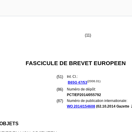
(11)
FASCICULE DE BREVET EUROPEEN
(51)
Int. Cl.:
(2006.01)
B65G
47/53
(86)
Numéro de dépôt:
PCT/EP2014/055792
(87)
Numéro de publication internationale:
WO 2014/154608
(
02.10.2014
Gazette 
'OBJETS