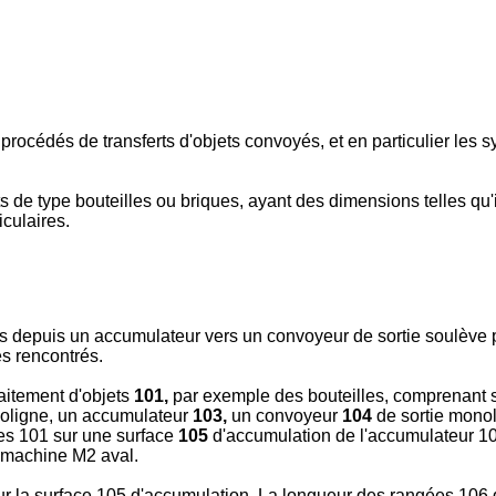
procédés de transferts d'objets convoyés, et en particulier les
s de type bouteilles ou briques, ayant des dimensions telles qu'
culaires.
s depuis un accumulateur vers un convoyeur de sortie soulève pl
es rencontrés.
aitement d'objets
101,
par exemple des bouteilles, comprenant
oligne, un accumulateur
103,
un convoyeur
104
de sortie monol
les 101 sur une surface
105
d'accumulation de l'accumulateur 10
a machine M2 aval.
r la surface 105 d'accumulation. La longueur des rangées 106