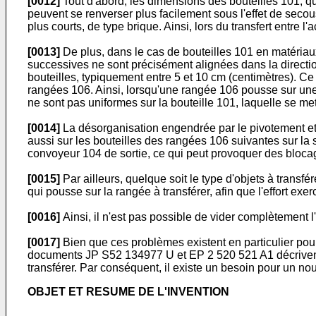
[0012]
Tout d'abord, les dimensions des bouteilles 101, qui
peuvent se renverser plus facilement sous l'effet de seco
plus courts, de type brique. Ainsi, lors du transfert entre 
[0013]
De plus, dans le cas de bouteilles 101 en matériau
successives ne sont précisément alignées dans la directio
bouteilles, typiquement entre 5 et 10 cm (centimètres). Ce
rangées 106. Ainsi, lorsqu'une rangée 106 pousse sur une a
ne sont pas uniformes sur la bouteille 101, laquelle se met
[0014]
La désorganisation engendrée par le pivotement et/o
aussi sur les bouteilles des rangées 106 suivantes sur la 
convoyeur 104 de sortie, ce qui peut provoquer des bloc
[0015]
Par ailleurs, quelque soit le type d'objets à transf
qui pousse sur la rangée à transférer, afin que l'effort ex
[0016]
Ainsi, il n'est pas possible de vider complètement l
[0017]
Bien que ces problèmes existent en particulier pour 
documents
JP S52 134977 U
et
EP 2 520 521 A1
décriven
transférer. Par conséquent, il existe un besoin pour un no
OBJET ET RESUME DE L'INVENTION