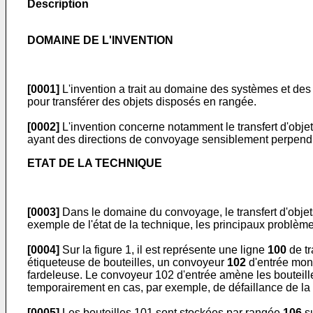
Description
DOMAINE DE L'INVENTION
[0001]
L'invention a trait au domaine des systèmes et des 
pour transférer des objets disposés en rangée.
[0002]
L'invention concerne notamment le transfert d'objet
ayant des directions de convoyage sensiblement perpendi
ETAT DE LA TECHNIQUE
[0003]
Dans le domaine du convoyage, le transfert d'objet
exemple de l'état de la technique, les principaux problèm
[0004]
Sur la figure 1, il est représente une ligne
100
de tr
étiqueteuse de bouteilles, un convoyeur
102
d'entrée mon
fardeleuse. Le convoyeur 102 d'entrée amène les bouteil
temporairement en cas, par exemple, de défaillance de l
[0005]
Les bouteilles 101 sont stockées par rangée
106
su