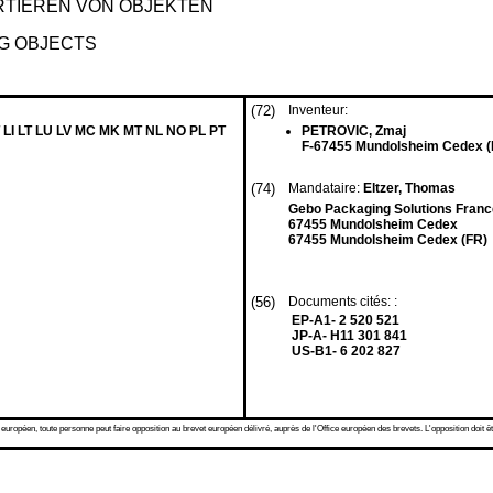
TIEREN VON OBJEKTEN
G OBJECTS
(72)
Inventeur:
 LI LT LU LV MC MK MT NL NO PL PT
PETROVIC, Zmaj
F-67455 Mundolsheim Cedex (
(74)
Mandataire:
Eltzer, Thomas
Gebo Packaging Solutions Franc
67455 Mundolsheim Cedex
67455 Mundolsheim Cedex (FR)
(56)
Documents cités: :
EP-A1- 2 520 521
JP-A- H11 301 841
US-B1- 6 202 827
 européen, toute personne peut faire opposition au brevet européen délivré, auprès de l'Office européen des brevets. L'opposition doit êt