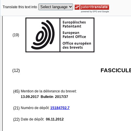
Translate this text into
(19)
FASCICUL
(12)
(45)
Mention de la délivrance du brevet:
13.09.2017
Bulletin 2017/37
(21)
Numéro de dépôt:
15184702.7
(22)
Date de dépôt:
06.11.2012