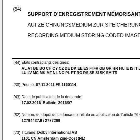
(54)
SUPPORT D'ENREGISTREMENT MÉMORISANT
AUFZEICHNUNGSMEDIUM ZUR SPEICHERUNG
RECORDING MEDIUM STORING CODED IMAGE
(84)
Etats contractants désignés:
AL AT BE BG CH CY CZ DE DK EE ES FI FR GB GR HR HU IE IS IT L
LU LV MC MK MT NL NO PL PT RO RS SE SI SK SM TR
(30)
Priorité:
07.11.2011
FR 1160114
(43)
Date de publication de la demande:
17.02.2016
Bulletin 2016/07
(62)
Numéro de dépôt de la demande initiale en application de l'article 76
12794437.9 / 2777269
(73)
Titulaire:
Dolby International AB
1101 CN Amsterdam Zuid-Oost (NL)