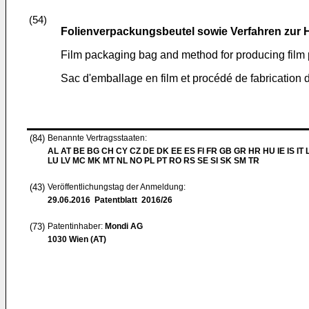
(54)
Folienverpackungsbeutel sowie Verfahren zur 
Film packaging bag and method for producing film
Sac d'emballage en film et procédé de fabrication 
(84)
Benannte Vertragsstaaten:
AL AT BE BG CH CY CZ DE DK EE ES FI FR GB GR HR HU IE IS IT L
LU LV MC MK MT NL NO PL PT RO RS SE SI SK SM TR
(43)
Veröffentlichungstag der Anmeldung:
29.06.2016
Patentblatt 2016/26
(73)
Patentinhaber:
Mondi AG
1030 Wien (AT)