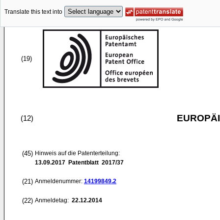
Translate this text into
(19)
EUROPÄI
(12)
(45)
Hinweis auf die Patenterteilung:
13.09.2017
Patentblatt 2017/37
(21)
Anmeldenummer:
14199849.2
(22)
Anmeldetag:
22.12.2014