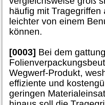
vergleichsweise groß s
häufig mit Tragegriffen
leichter von einem Be
können.
[0003]
Bei dem gattun
Folienverpackungsbeute
Wegwerf-Produkt, wesh
effiziente und kosteng
geringen Materialeinsa
hinaus soll die Trageg