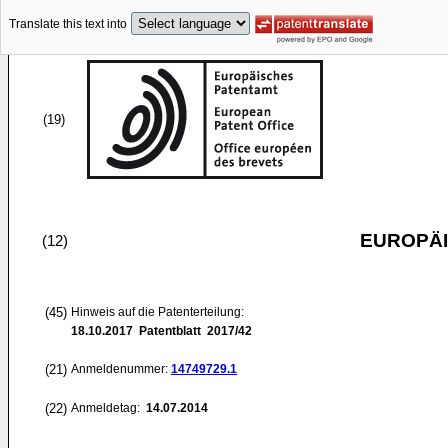
Translate this text into
(19)
EUROPÄI
(12)
(45)
Hinweis auf die Patenterteilung:
18.10.2017
Patentblatt 2017/42
(21)
Anmeldenummer:
14749729.1
(22)
Anmeldetag:
14.07.2014