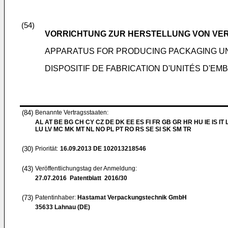
(54)
VORRICHTUNG ZUR HERSTELLUNG VON VE
APPARATUS FOR PRODUCING PACKAGING U
DISPOSITIF DE FABRICATION D'UNITÉS D'EM
(84)
Benannte Vertragsstaaten:
AL AT BE BG CH CY CZ DE DK EE ES FI FR GB GR HR HU IE IS IT L
LU LV MC MK MT NL NO PL PT RO RS SE SI SK SM TR
(30)
Priorität:
16.09.2013
DE 102013218546
(43)
Veröffentlichungstag der Anmeldung:
27.07.2016
Patentblatt 2016/30
(73)
Patentinhaber:
Hastamat Verpackungstechnik GmbH
35633 Lahnau (DE)