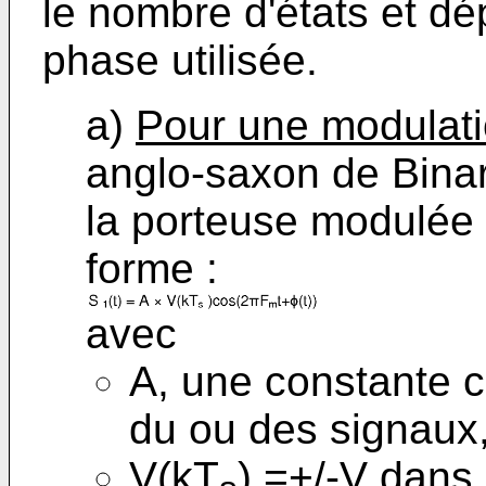
le nombre d'états et d
phase utilisée.
a)
Pour une modulat
anglo-saxon de Binar
la porteuse modulée 
forme :
avec
A, une constante c
du ou des signaux
V(kT
) =+/-V dans 