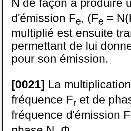
N de façon à produire 
d'émission F
, (F
= N(
e
e
multiplié est ensuite tr
permettant de lui donne
pour son émission.
[0021]
La multiplicatio
fréquence F
et de phas
r
fréquence d'émission F
phase N. Φ
.