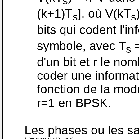
s
(k+1)T
], où V(kT
s
s
bits qui codent l'in
symbole, avec T
=
s
d'un bit et r le no
coder une informat
fonction de la mod
r=1 en BPSK.
Les phases ou les sa