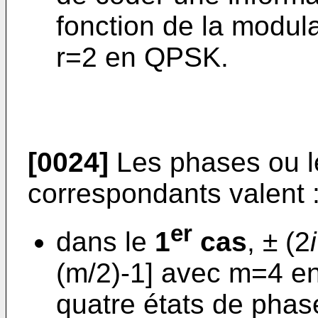
fonction de la modula
r=2 en QPSK.
[0024]
Les phases ou l
correspondants valent 
er
dans le
1
cas
, ± (2
i
(m/2)-1] avec m=4 e
quatre états de phase