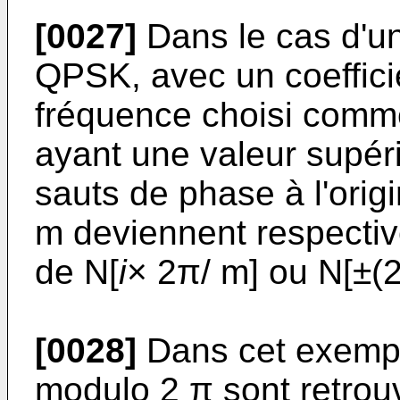
[0027]
Dans le cas d'u
QPSK, avec un coefficie
fréquence choisi comm
ayant une valeur supéri
sauts de phase à l'orig
m deviennent respecti
de N[
i
× 2π/ m] ou N[±(
[0028]
Dans cet exempl
modulo 2 π sont retrou