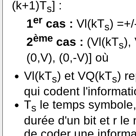
(k+1)T
] :
s
er
1
cas :
Vl(kT
) =+
s
ème
2
cas :
(Vl(kT
),
s
(0,V), (0,-V)] où
Vl(kT
) et VQ(kT
) r
s
s
qui codent l'informati
T
le temps symbole,
s
durée d'un bit et r l
de coder une informat