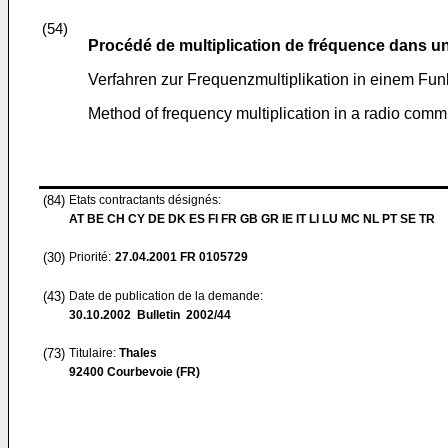
(54)
Procédé de multiplication de fréquence dans 
Verfahren zur Frequenzmultiplikation in einem F
Method of frequency multiplication in a radio com
(84)
Etats contractants désignés:
AT BE CH CY DE DK ES FI FR GB GR IE IT LI LU MC NL PT SE TR
(30)
Priorité:
27.04.2001
FR 0105729
(43)
Date de publication de la demande:
30.10.2002
Bulletin 2002/44
(73)
Titulaire:
Thales
92400 Courbevoie (FR)