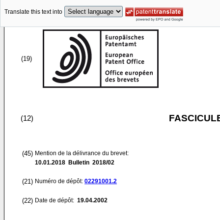
Translate this text into
(19)
FASCICUL
(12)
(45)
Mention de la délivrance du brevet:
10.01.2018
Bulletin 2018/02
(21)
Numéro de dépôt:
02291001.2
(22)
Date de dépôt:
19.04.2002