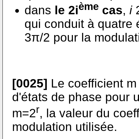
ème
dans
le 2i
cas
,
i
2
qui conduit à quatre 
3π/2 pour la modula
[0025]
Le coefficient m
d'états de phase pour 
r
m=2
, la valeur du coef
modulation utilisée.