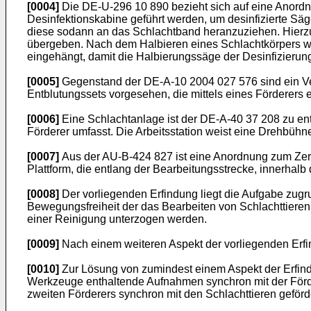
[0004]
Die
DE-U-296 10 890
bezieht sich auf eine Anordn
Desinfektionskabine geführt werden, um desinfizierte Sä
diese sodann an das Schlachtband heranzuziehen. Hierzu
übergeben. Nach dem Halbieren eines Schlachtkörpers w
eingehängt, damit die Halbierungssäge der Desinfizierun
[0005]
Gegenstand der
DE-A-10 2004 027 576
sind ein V
Entblutungssets vorgesehen, die mittels eines Förderer
[0006]
Eine Schlachtanlage ist der
DE-A-40 37 208
zu ent
Förderer umfasst. Die Arbeitsstation weist eine Drehbühn
[0007]
Aus der
AU-B-424 827
ist eine Anordnung zum Zert
Plattform, die entlang der Bearbeitungsstrecke, innerhalb d
[0008]
Der vorliegenden Erfindung liegt die Aufgabe zugr
Bewegungsfreiheit der das Bearbeiten von Schlachttiere
einer Reinigung unterzogen werden.
[0009]
Nach einem weiteren Aspekt der vorliegenden Erfin
[0010]
Zur Lösung von zumindest einem Aspekt der Erfind
Werkzeuge enthaltende Aufnahmen synchron mit der Förde
zweiten Förderers synchron mit den Schlachttieren geförd