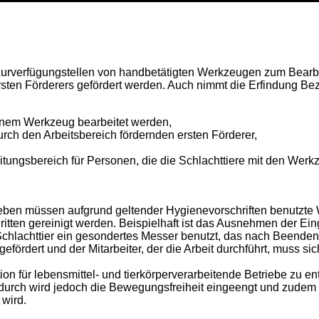
 Zurverfügungstellen von handbetätigten Werkzeugen zum Bearbe
ersten Förderers gefördert werden. Auch nimmt die Erfindung B
 einem Werkzeug bearbeitet werden,
rch den Arbeitsbereich fördernden ersten Förderer,
tungsbereich für Personen, die die Schlachttiere mit den Werk
trieben müssen aufgrund geltender Hygienevorschriften benutzt
tten gereinigt werden. Beispielhaft ist das Ausnehmen der Ei
chlachttier ein gesondertes Messer benutzt, das nach Beenden ein
efördert und der Mitarbeiter, der die Arbeit durchführt, muss 
ion für lebensmittel- und tierkörperverarbeitende Betriebe zu en
rdurch wird jedoch die Bewegungsfreiheit eingeengt und zudem k
 wird.