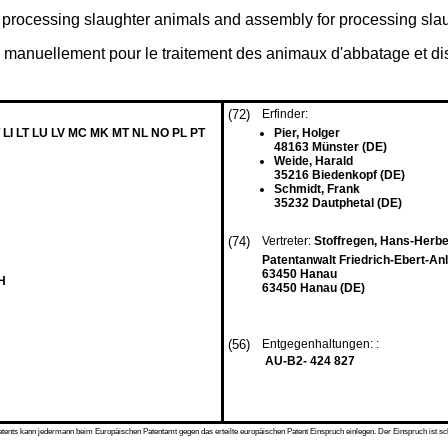
r processing slaughter animals and assembly for processing sla
s manuellement pour le traitement des animaux d'abbatage et dis
(72)
Erfinder:
 LI LT LU LV MC MK MT NL NO PL PT
Pier, Holger
48163 Münster (DE)
Weide, Harald
35216 Biedenkopf (DE)
Schmidt, Frank
35232 Dautphetal (DE)
(74)
Vertreter:
Stoffregen, Hans-Herb
Patentanwalt Friedrich-Ebert-An
63450 Hanau
H
63450 Hanau (DE)
(56)
Entgegenhaltungen: :
AU-B2- 424 827
s kann jedermann beim Europäischen Patentamt gegen das erteilte europäischen Patent Einspruch einlegen. Der Einspruch ist schriftli