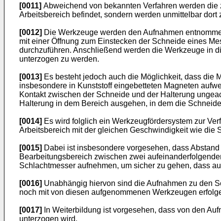
[0011]
Abweichend von bekannten Verfahren werden die zu
Arbeitsbereich befindet, sondern werden unmittelbar dort z
[0012]
Die Werkzeuge werden den Aufnahmen entnommen -
mit einer Öffnung zum Einstecken der Schneide eines Mess
durchzuführen. Anschließend werden die Werkzeuge in di
unterzogen zu werden.
[0013]
Es besteht jedoch auch die Möglichkeit, dass die 
insbesondere in Kunststoff eingebetteten Magneten aufwe
Kontakt zwischen der Schneide und der Halterung ungeac
Halterung in dem Bereich ausgehen, in dem die Schneide fi
[0014]
Es wird folglich ein Werkzeugfördersystem zur Verf
Arbeitsbereich mit der gleichen Geschwindigkeit wie die S
[0015]
Dabei ist insbesondere vorgesehen, dass Abstand 
Bearbeitungsbereich zwischen zwei aufeinanderfolgende
Schlachtmesser aufnehmen, um sicher zu gehen, dass auc
[0016]
Unabhängig hiervon sind die Aufnahmen zu den Sch
noch mit von diesen aufgenommenen Werkzeugen erfolgen 
[0017]
In Weiterbildung ist vorgesehen, dass von den Auf
unterzogen wird.