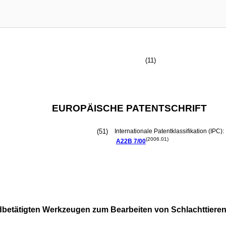
(11)
EUROPÄISCHE PATENTSCHRIFT
(51)
Internationale Patentklassifikation (IPC):
(2006.01)
A22B
7/00
dbetätigten Werkzeugen zum Bearbeiten von Schlachttier