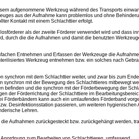
iesem aufgenommene Werkzeug während des Transports einwandfrei
euges aus der Aufnahme kann problemlos und ohne Behinderung
er Kontakt mit einem Schlachttier erfolgt.
losförderer als der zweite Förderer verwendet wird und dass in
d, durch die die Aufnahmen und damit die benutzten Werkzeuge g
einfachen Entnehmen und Erfassen der Werkzeuge die Aufnahme
sterilisiertes Werkzeug entnehmen bzw. ein solches nach Gebr
n synchron mit dem Schlachttier weiter, und zwar bis zum Ende
en synchron mit der Bewegung des Schlachttieres mitbewegt we
en befinden und die synchron mit der Förderbewegung der Schl
n der Förderrichtung der Schlachttiere im Bearbeitungsbereic
zwei Förderbändern kann auch ein umlaufendes Förderband vor
bzw. Desinfektionsstation passieren, um weiteren hygienische
nderische Lehren.
 die Aufnahmen zurückgesteckt bzw. zurückgehängt werden, tra
e Anordnung zum Bearbeiten von Schlachttieren, umfassend