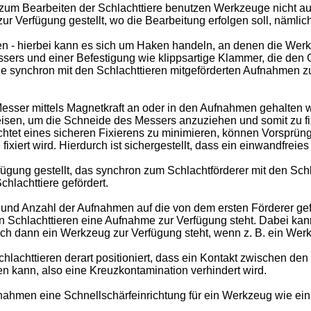
m Bearbeiten der Schlachttiere benutzen Werkzeuge nicht aus
ur Verfügung gestellt, wo die Bearbeitung erfolgen soll, nämlic
 hierbei kann es sich um Haken handeln, an denen die Werkz
ers und einer Befestigung wie klippsartige Klammer, die den G
e synchron mit den Schlachttieren mitgeförderten Aufnahmen z
Messer mittels Magnetkraft an oder in den Aufnahmen gehalten
isen, um die Schneide des Messers anzuziehen und somit zu fix
htet eines sicheren Fixierens zu minimieren, können Vorsprüng
xiert wird. Hierdurch ist sichergestellt, dass ein einwandfrei
ügung gestellt, das synchron zum Schlachtförderer mit den Schl
chlachttiere gefördert.
und Anzahl der Aufnahmen auf die von dem ersten Förderer gefö
n Schlachttieren eine Aufnahme zur Verfügung steht. Dabei k
h dann ein Werkzeug zur Verfügung steht, wenn z. B. ein Werkz
lachttieren derart positioniert, dass ein Kontakt zwischen de
kann, also eine Kreuzkontamination verhindert wird.
nahmen eine Schnellschärfeinrichtung für ein Werkzeug wie ein