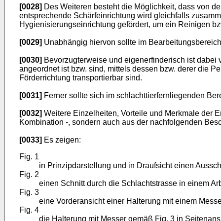
[0028]
Des Weiteren besteht die Möglichkeit, dass von d
entsprechende Schärfeinrichtung wird gleichfalls zusam
Hygienisierungseinrichtung gefördert, um ein Reinigen b
[0029]
Unabhängig hiervon sollte im Bearbeitungsbereich
[0030]
Bevorzugterweise und eigenerfinderisch ist dabei
angeordnet ist bzw. sind, mittels dessen bzw. derer die P
Förderrichtung transportierbar sind.
[0031]
Ferner sollte sich im schlachttierfernliegenden Be
[0032]
Weitere Einzelheiten, Vorteile und Merkmale der E
Kombination -, sondern auch aus der nachfolgenden Bes
[0033]
Es zeigen:
Fig. 1
in Prinzipdarstellung und in Draufsicht einen Aussch
Fig. 2
einen Schnitt durch die Schlachtstrasse in einem Ar
Fig. 3
eine Vorderansicht einer Halterung mit einem Mess
Fig. 4
die Halterung mit Messer gemäß Fig. 3 in Seitenans