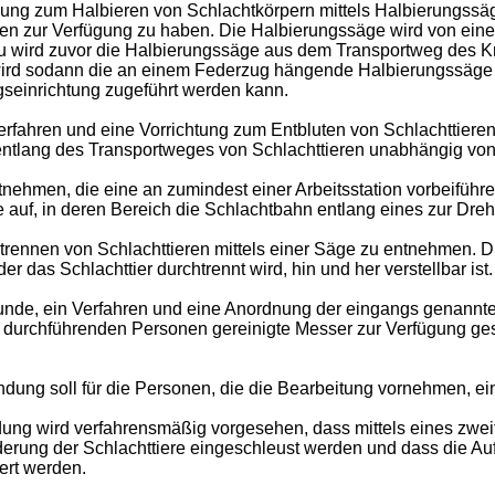
ung zum Halbieren von Schlachtkörpern mittels Halbierungssäge
gen zur Verfügung zu haben. Die Halbierungssäge wird von ein
 wird zuvor die Halbierungssäge aus dem Transportweg des Kr
ird sodann die an einem Federzug hängende Halbierungssäge 
gseinrichtung zugeführt werden kann.
erfahren und eine Vorrichtung zum Entbluten von Schlachttiere
s entlang des Transportweges von Schlachttieren unabhängig v
nehmen, die eine an zumindest einer Arbeitsstation vorbeifü
e auf, in deren Bereich die Schlachtbahn entlang eines zur Dre
rennen von Schlachttieren mittels einer Säge zu entnehmen. D
er das Schlachttier durchtrennt wird, hin und her verstellbar ist.
unde, ein Verfahren und eine Anordnung der eingangs genannten
n durchführenden Personen gereinigte Messer zur Verfügung ge
dung soll für die Personen, die die Bearbeitung vornehmen, ei
ung wird verfahrensmäßig vorgesehen, dass mittels eines zwei
rung der Schlachttiere eingeschleust werden und dass die Auf
ert werden.