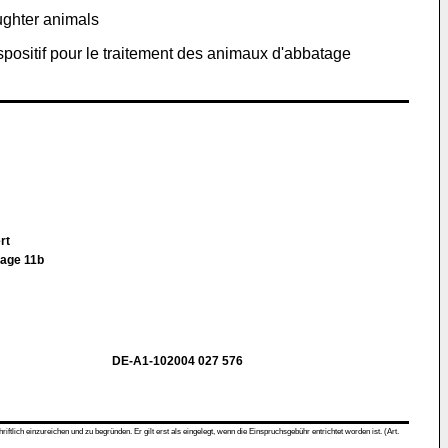
ughter animals
positif pour le traitement des animaux d'abbatage
ert
lage 11b
DE-A1-102004 027 576
ch einzureichen und zu begründen. Er gilt erst als eingelegt, wenn die Einspruchsgebühr entrichtet worden ist. (Art.