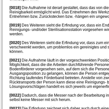
[0018]
Die Aufnahme ist derart gestaltet, dass das von d
Reinigbarkeit ermöglicht wird. Das Entnehmen des Werkz
Entnehmen bzw. Zurückstecken bzw. -hängen ein ungewollt
[0019]
Des Weiteren sieht die Erfindung vor, dass ein End
Reinigungs- und/oder Sterilisationsstation vorgesehen wir
werden.
[0020]
Des Weiteren sieht die Erfindung vor, dass zum 
verschwenkt werden, um problemlos ein gereinigtes und 
können.
[0021]
Die Aufnahme läuft in der vorgeschwenkten Positio
Möglichkeit, dass die die Arbeiten durchführende Person
Bodenförderer vorgesehen sein, auf dem sich die Person
Ausgangsposition zu gelangen, können die Person entgege
Richtung laufendes Förderband betreten. Anstelle von 
Rücktransports der Person kann diese eine Reinigungs- 
Lösungsvorschlägen handelt es sich jeweils um eigenerfi
[0022]
Dadurch, dass die Messer nach der Bearbeitung in
selbst keine Messer mit sich herum.
[0023]
Die Erfindung zeichnet sich daher auch durch ein