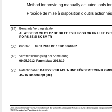
Method for providing manually actuated tools fo
Procédé de mise à disposition d'outils actionné
(84)
Benannte Vertragsstaaten:
AL AT BE BG CH CY CZ DE DK EE ES FI FR GB GR HR HU IE IS IT
RO RS SE SI SK SM TR
(30)
Priorität:
09.11.2010
DE 102010060462
(43)
Veröffentlichungstag der Anmeldung:
09.05.2012
Patentblatt 2012/19
(73)
Patentinhaber:
BANSS SCHLACHT- UND FÖRDERTECHNIK GMB
35216 Biedenkopf (DE)
Anmerkung: Innerhalb von neun Monaten nach der Bekanntmachung des Hinweises auf die Erteilung des europäischen Patent
99(1) Europäisches Patentübereinkommen).