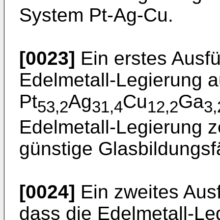
System Pt-Ag-Cu.
[0023]
Ein erstes Ausfü
Edelmetall-Legierung au
Pt
Ag
Cu
Ga
53,2
31,4
12,2
3,
Edelmetall-Legierung z
günstige Glasbildungsf
[0024]
Ein zweites Ausf
dass die Edelmetall-Le