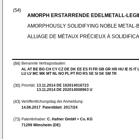
(54)
AMORPH ERSTARRENDE EDELMETALL-LEGI
AMORPHOUSLY SOLIDIFYING NOBLE METAL-
ALLIAGE DE MÉTAUX PRÉCIEUX À SOLIDIFIC
(84)
Benannte Vertragsstaaten:
AL AT BE BG CH CY CZ DE DK EE ES FI FR GB GR HR HU IE IS IT L
LU LV MC MK MT NL NO PL PT RO RS SE SI SK SM TR
(30)
Priorität:
13.11.2014
DE 102014016723
13.11.2014
DE 202014008963 U
(43)
Veröffentlichungstag der Anmeldung:
14.06.2017
Patentblatt 2017/24
(73)
Patentinhaber:
C. Hafner GmbH + Co. KG
71299 Wimsheim (DE)