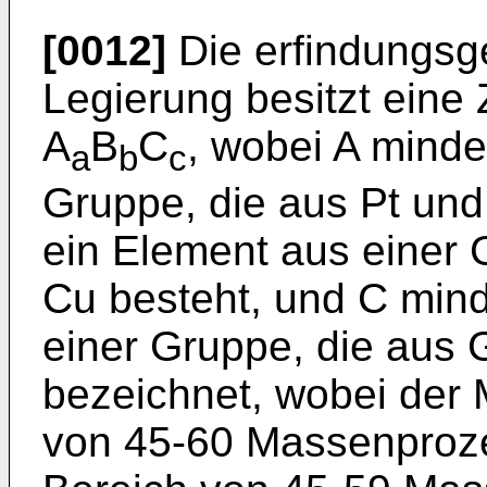
[0012]
Die erfindungsg
Legierung besitzt ei
A
B
C
, wobei A minde
a
b
c
Gruppe, die aus Pt und
ein Element aus einer G
Cu besteht, und C min
einer Gruppe, die aus 
bezeichnet, wobei der 
von 45-60 Massenproze