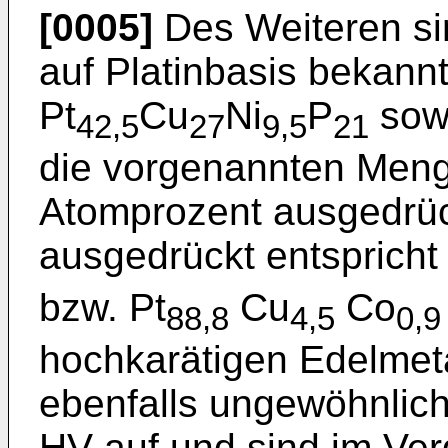
[0005]
Des Weiteren si
auf Platinbasis bekannt
Pt
Cu
Ni
P
sow
42,5
27
9,5
21
die vorgenannten Meng
Atomprozent ausgedrüc
ausgedrückt entspricht 
bzw. Pt
Cu
Co
88,8
4,5
0,9
hochkarätigen Edelmet
ebenfalls ungewöhnlic
HV auf und sind im Ver