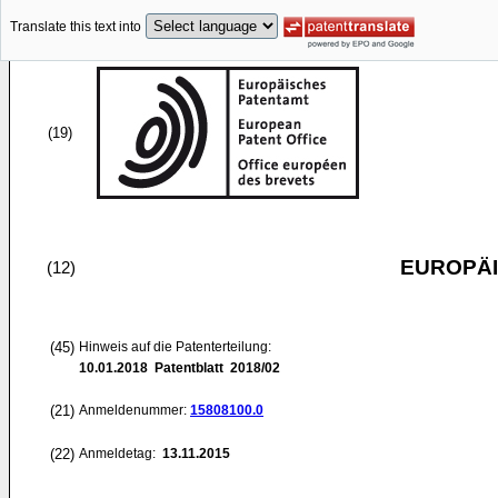
Translate this text into
(19)
EUROPÄI
(12)
(45)
Hinweis auf die Patenterteilung:
10.01.2018
Patentblatt 2018/02
(21)
Anmeldenummer:
15808100.0
(22)
Anmeldetag:
13.11.2015