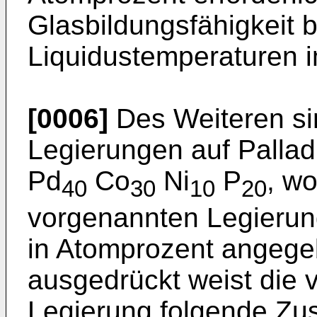
Glasbildungsfähigkeit b
Liquidustemperaturen i
[0006]
Des Weiteren si
Legierungen auf Pallad
Pd
Co
Ni
P
, wo
40
30
10
20
vorgenannten Legieru
in Atomprozent angege
ausgedrückt weist die 
Legierung folgende Z