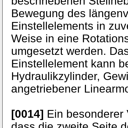
beschriebenen Stellheb
Bewegung des längenve
Einstellelements in zuv
Weise in eine Rotatio
umgesetzt werden. Das
Einstellelement kann b
Hydraulikzylinder, Gew
angetriebener Linearmo
[0014]
Ein besonderer V
dass die zweite Seite d