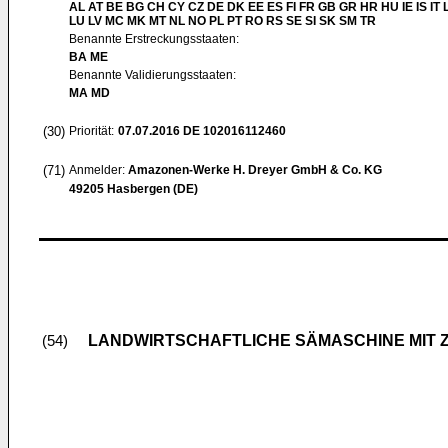
AL AT BE BG CH CY CZ DE DK EE ES FI FR GB GR HR HU IE IS IT L
LU LV MC MK MT NL NO PL PT RO RS SE SI SK SM TR
Benannte Erstreckungsstaaten:
BA ME
Benannte Validierungsstaaten:
MA MD
(30)
Priorität:
07.07.2016
DE 102016112460
(71)
Anmelder:
Amazonen-Werke H. Dreyer GmbH & Co. KG
49205 Hasbergen (DE)
LANDWIRTSCHAFTLICHE SÄMASCHINE MIT 
(54)