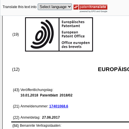
Translate this text into
(19)
EUROPÄIS
(12)
(43)
Veröffentlichungstag:
10.01.2018
Patentblatt 2018/02
(21)
Anmeldenummer:
17401068.6
(22)
Anmeldetag:
27.06.2017
(84)
Benannte Vertragsstaaten: