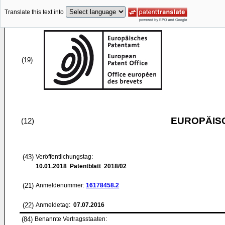
Translate this text into
(19)
EUROPÄIS
(12)
(43)
Veröffentlichungstag:
10.01.2018
Patentblatt 2018/02
(21)
Anmeldenummer:
16178458.2
(22)
Anmeldetag:
07.07.2016
(84)
Benannte Vertragsstaaten: