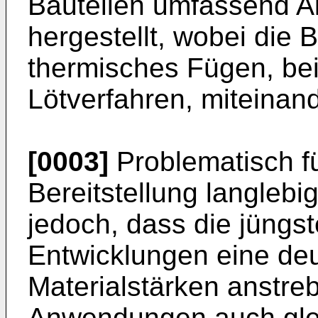
Bauteilen umfassend A
hergestellt, wobei die B
thermisches Fügen, be
Lötverfahren, miteinan
[0003]
Problematisch fü
Bereitstellung langleb
jedoch, dass die jüngs
Entwicklungen eine deu
Materialstärken anstreb
Anwendungen auch glei