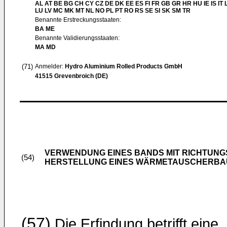
AL AT BE BG CH CY CZ DE DK EE ES FI FR GB GR HR HU IE IS IT L
LU LV MC MK MT NL NO PL PT RO RS SE SI SK SM TR
Benannte Erstreckungsstaaten:
BA ME
Benannte Validierungsstaaten:
MA MD
(71)
Anmelder:
Hydro Aluminium Rolled Products GmbH
41515 Grevenbroich (DE)
VERWENDUNG EINES BANDS MIT RICHTUN
(54)
HERSTELLUNG EINES WÄRMETAUSCHERBA
(57)
Die Erfindung betrifft eine