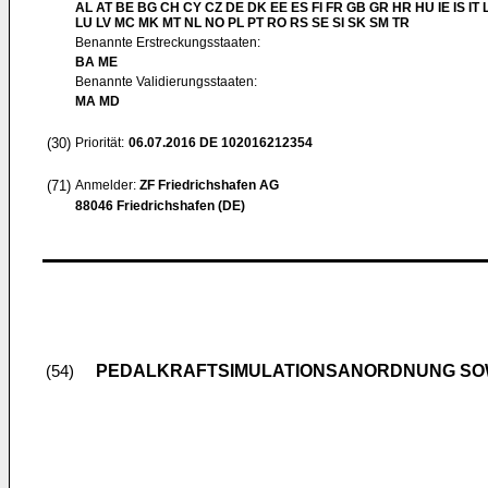
AL AT BE BG CH CY CZ DE DK EE ES FI FR GB GR HR HU IE IS IT L
LU LV MC MK MT NL NO PL PT RO RS SE SI SK SM TR
Benannte Erstreckungsstaaten:
BA ME
Benannte Validierungsstaaten:
MA MD
(30)
Priorität:
06.07.2016
DE 102016212354
(71)
Anmelder:
ZF Friedrichshafen AG
88046 Friedrichshafen (DE)
PEDALKRAFTSIMULATIONSANORDNUNG SO
(54)