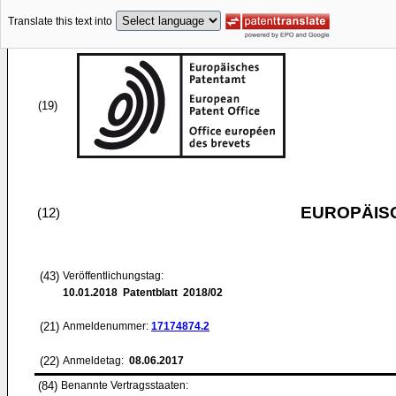
Translate this text into
(19)
EUROPÄIS
(12)
(43)
Veröffentlichungstag:
10.01.2018
Patentblatt 2018/02
(21)
Anmeldenummer:
17174874.2
(22)
Anmeldetag:
08.06.2017
(84)
Benannte Vertragsstaaten: