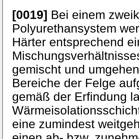
[0019]
Bei einem zwei
Polyurethansystem wer
Härter entsprechend e
Mischungsverhältnisses
gemischt und umgehend
Bereiche der Felge auf
gemäß der Erfindung l
Wärmeisolationsschicht
eine zumindest weitge
einen ab- bzw. zunehm