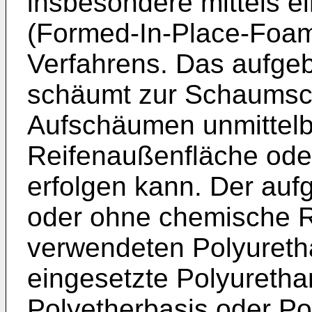
insbesondere mittels 
(Formed-In-Place-Foa
Verfahrens. Das aufge
schäumt zur Schaumsch
Aufschäumen unmittelba
Reifenaußenfläche oder
erfolgen kann. Der auf
oder ohne chemische R
verwendeten Polyureth
eingesetzte Polyureth
Polyetherbasis oder Po