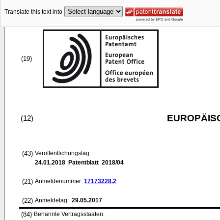
Translate this text into
(19)
EUROPÄIS
(12)
(43)
Veröffentlichungstag:
24.01.2018
Patentblatt 2018/04
(21)
Anmeldenummer:
17173228.2
(22)
Anmeldetag:
29.05.2017
(84)
Benannte Vertragsstaaten: