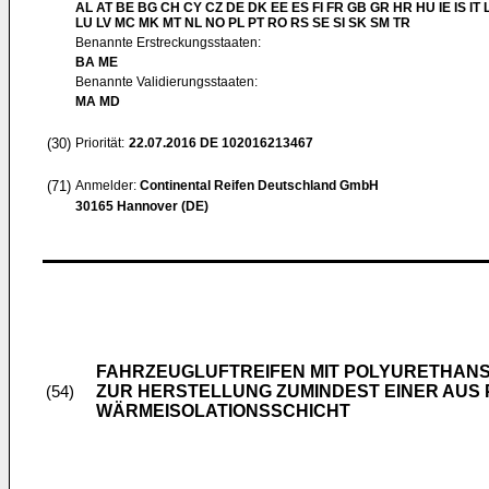
AL AT BE BG CH CY CZ DE DK EE ES FI FR GB GR HR HU IE IS IT L
LU LV MC MK MT NL NO PL PT RO RS SE SI SK SM TR
Benannte Erstreckungsstaaten:
BA ME
Benannte Validierungsstaaten:
MA MD
(30)
Priorität:
22.07.2016
DE 102016213467
(71)
Anmelder:
Continental Reifen Deutschland GmbH
30165 Hannover (DE)
FAHRZEUGLUFTREIFEN MIT POLYURETHAN
ZUR HERSTELLUNG ZUMINDEST EINER AU
(54)
WÄRMEISOLATIONSSCHICHT