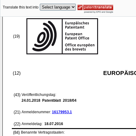
Translate this text into
(19)
EUROPÄIS
(12)
(43)
Veröffentlichungstag:
24.01.2018
Patentblatt 2018/04
(21)
Anmeldenummer:
16179953.1
(22)
Anmeldetag:
18.07.2016
(84)
Benannte Vertragsstaaten: