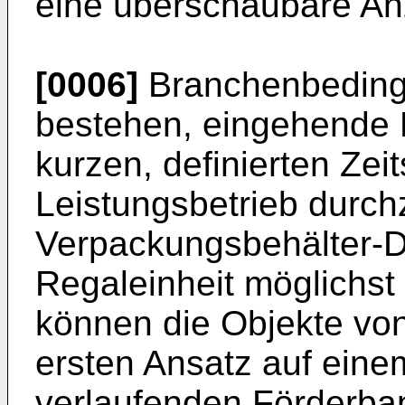
eine überschaubare An
[0006]
Branchenbedingt
bestehen, eingehende 
kurzen, definierten Ze
Leistungsbetrieb durchz
Verpackungsbehälter-Du
Regaleinheit möglichst 
können die Objekte vo
ersten Ansatz auf eine
verlaufenden Förderban