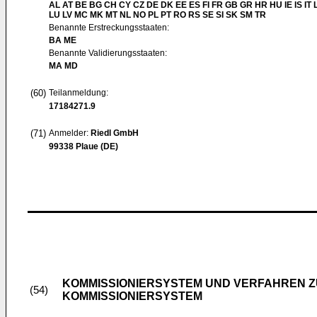
AL AT BE BG CH CY CZ DE DK EE ES FI FR GB GR HR HU IE IS IT L
LU LV MC MK MT NL NO PL PT RO RS SE SI SK SM TR
Benannte Erstreckungsstaaten:
BA ME
Benannte Validierungsstaaten:
MA MD
(60)
Teilanmeldung:
17184271.9
(71)
Anmelder:
Riedl GmbH
99338 Plaue (DE)
KOMMISSIONIERSYSTEM UND VERFAHREN Z
(54)
KOMMISSIONIERSYSTEM