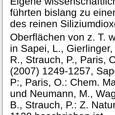
Eigene wissenschaftli
führten bislang zu eine
des reinen Siliziumdio
Oberflächen von z. T. w
in
Sapei, L., Gierlinger
R., Strauch, P., Paris,
(2007) 1249-1257
,
Sape
P:, Paris, O.: Chem. M
und
Neumann, M., Wagne
B., Strauch, P.: Z. Natu