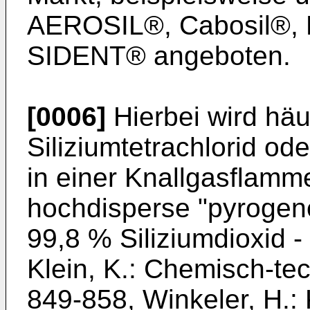
AEROSIL®, Cabosil®,
SIDENT® angeboten.
[0006]
Hierbei wird häu
Siliziumtetrachlorid o
in einer Knallgasflam
hochdisperse "pyrogen
99,8 % Siliziumdioxid -
Klein, K.: Chemisch-te
849-858
,
Winkeler, H.