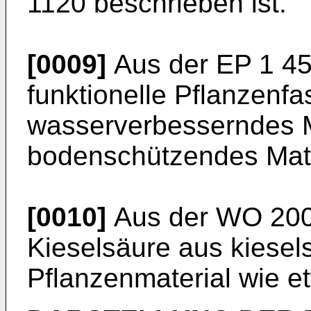
1120
beschrieben ist.
[0009]
Aus der
EP 1 4
funktionelle Pflanzenfas
wasserverbesserndes M
bodenschützendes Mate
[0010]
Aus der
WO 200
Kieselsäure aus kiesel
Pflanzenmaterial wie e