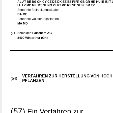
AL AT BE BG CH CY CZ DE DK EE ES FI FR GB GR HR HU IE IS IT L
LU LV MC MK MT NL NO PL PT RO RS SE SI SK SM TR
Benannte Erstreckungsstaaten:
BA ME
Benannte Validierungsstaaten:
MA MD
(71)
Anmelder:
Partchem AG
8400 Winterthur (CH)
VERFAHREN ZUR HERSTELLUNG VON HOCHD
(54)
PFLANZEN
(57)
Ein Verfahren zur