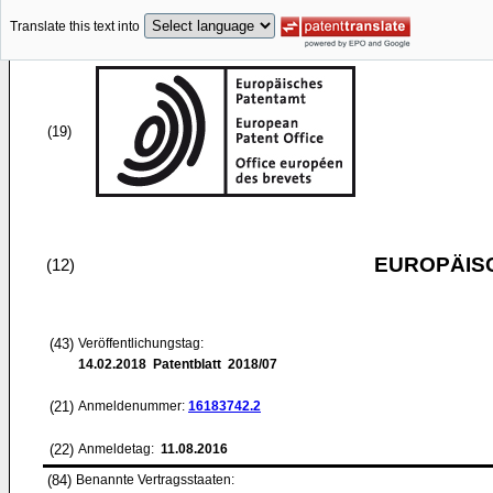
Translate this text into
(19)
EUROPÄIS
(12)
(43)
Veröffentlichungstag:
14.02.2018
Patentblatt 2018/07
(21)
Anmeldenummer:
16183742.2
(22)
Anmeldetag:
11.08.2016
(84)
Benannte Vertragsstaaten: