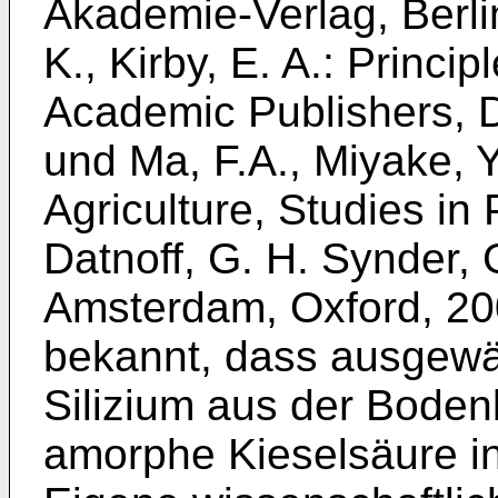
Akademie-Verlag, Berli
K., Kirby, E. A.: Princip
Academic Publishers, D
und
Ma, F.A., Miyake, Y
Agriculture, Studies in 
Datnoff, G. H. Synder, G
Amsterdam, Oxford, 200
bekannt, dass ausgewä
Silizium aus der Bode
amorphe Kieselsäure in