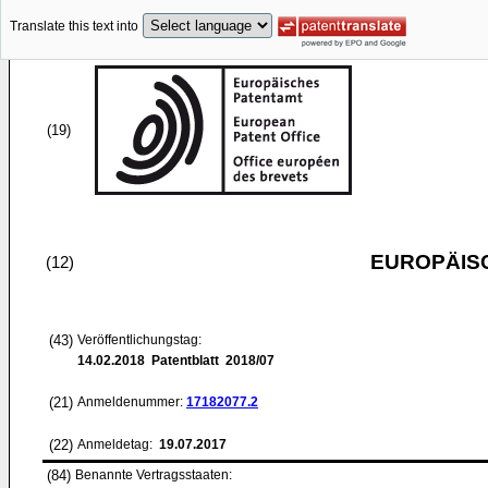
Translate this text into
(19)
EUROPÄIS
(12)
(43)
Veröffentlichungstag:
14.02.2018
Patentblatt 2018/07
(21)
Anmeldenummer:
17182077.2
(22)
Anmeldetag:
19.07.2017
(84)
Benannte Vertragsstaaten: