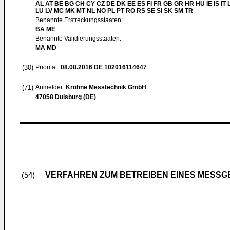
AL AT BE BG CH CY CZ DE DK EE ES FI FR GB GR HR HU IE IS IT L
LU LV MC MK MT NL NO PL PT RO RS SE SI SK SM TR
Benannte Erstreckungsstaaten:
BA ME
Benannte Validierungsstaaten:
MA MD
(30)
Priorität:
08.08.2016
DE 102016114647
(71)
Anmelder:
Krohne Messtechnik GmbH
47058 Duisburg (DE)
VERFAHREN ZUM BETREIBEN EINES MESS
(54)