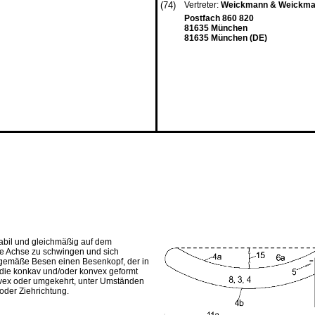
(74)
Vertreter:
Weickmann & Weickm
Postfach 860 820
81635 München
81635 München (DE)
abil und gleichmäßig auf dem
ale Achse zu schwingen und sich
ngsgemäße Besen einen Besenkopf, der in
, die konkav und/oder konvex geformt
onvex oder umgekehrt, unter Umständen
oder Ziehrichtung.