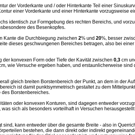
ur der Vorderkante und / oder Hinterkante Teil einer Sinuskur
Kontur einer Vorderkante und einer Hinterkante vorzugsweise ei
hs identisch zur Formgebung des rechten Bereichs, und vorzug
insbesondere des Besenkopfes.
en Kante die Durchbiegung zwischen
2
% und
20
%, besser zwi
te dieses geschwungenen Bereiches betragen, also bei einer Ka
g der konvexen Form oder Tiefe der Kavität zwischen
0,3
cm u
m, wie Versuche ergeben haben, und erstaunlicherweise sind 
überall gleich breiten Borstenbereich der Punkt, an dem in der 
bereich ist damit punktsymmetrisch gestaltet zu dem Mittelpunk
ie des Borstenbereiches.
äten oder konvexen Konturen, sind dagegen entweder vorzugsw
was sich als besonders vorteilhaft in Versuchen herausgestellt
 sind, kann entweder über die gesamte Breite - also in Querrich
erteilen bestehen, die dann direkt oder indirekt gegeneinander