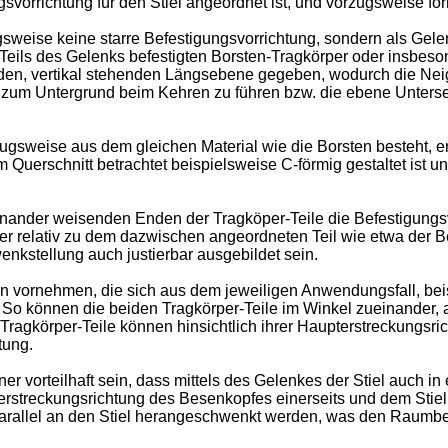
svorrichtung für den Stiel angeordnet ist, und vorzugsweise fo
ugsweise keine starre Befestigungsvorrichtung, sondern als Gel
Teils des Gelenks befestigten Borsten-Tragkörper oder insbeso
ufenden, vertikal stehenden Längsebene gegeben, wodurch die N
 zum Untergrund beim Kehren zu führen bzw. die ebene Untersei
ugsweise aus dem gleichen Material wie die Borsten besteht, 
 im Querschnitt betrachtet beispielsweise C-förmig gestaltet is
nder weisenden Enden der Tragköper-Teile die Befestigungsvorri
der relativ zu dem dazwischen angeordneten Teil wie etwa der
kstellung auch justierbar ausgebildet sein.
 vornehmen, die sich aus dem jeweiligen Anwendungsfall, beis
 So können die beiden Tragkörper-Teile im Winkel zueinander, al
 Tragkörper-Teile können hinsichtlich ihrer Haupterstreckungsr
tung.
r vorteilhaft sein, dass mittels des Gelenkes der Stiel auch in 
pterstreckungsrichtung des Besenkopfes einerseits und dem Stie
rallel an den Stiel herangeschwenkt werden, was den Raumbedar