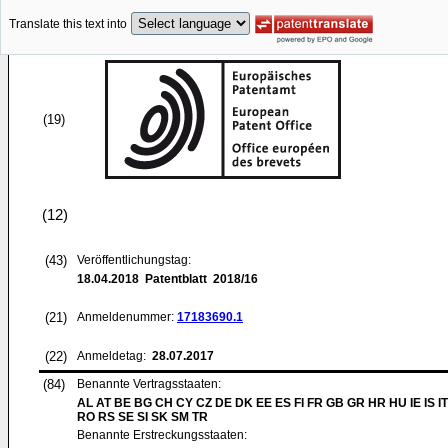
Translate this text into
(19)
(12)
(43)
Veröffentlichungstag:
18.04.2018
Patentblatt 2018/16
(21)
Anmeldenummer:
17183690.1
(22)
Anmeldetag:
28.07.2017
(84)
Benannte Vertragsstaaten:
AL AT BE BG CH CY CZ DE DK EE ES FI FR GB GR HR HU IE IS IT
RO RS SE SI SK SM TR
Benannte Erstreckungsstaaten: