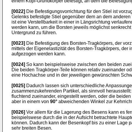
einem Kopf-Grundkörper befestigt, an dem die Befestigung
[0022]
Die Befestigungsvorrichtung für den Stiel ist vorz
Gelenks befestigte Stiel gegenüber dem an dem anderen 
ist eine Verstellbarkeit in einer in Längsrichtung verla
werden kann, um die Borsten jeweils möglichst senkrecht
Untergrund zu führen.
[0023]
Die Befestigung des Borsten-Tragkörpers, der vorz
mittels der Eigenelastizität des Borsten-Tragkörpers, der
aufgezogen werden kann.
[0024]
So kann beispielsweise zwischen den beiden zueina
Die beiden Tragkörper-Teile können relativ zueinander o
eine Hochachse und in der jeweiligen gewünschten Schwen
[0025]
Dadurch lassen sich unterschiedliche Anpassungen
zusammenzukehrenden Partikel, als sinnvoll herausstellt:
fluchtend zueinander, eingestellt werden, oder die beiden
aber in einem von
90°
abweichenden Winkel zur Kehrrich
[0026]
Vor allem für die Lagerung des Besens kann es ferne
beispielswese durch die in der Aufsicht betrachtete Hau
können. Dadurch kann der Besenkopf bis zu einer Lage pa
sehr breiten Besen.