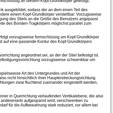
rmschlüssig an diesem Kopf-Grundkörper gefestigt.
enk ausgebildet, sodass der an dem einen Teil des
ndere einem Kopf-Grundkörper verstellbar: Vorzugsweise
eigung des Stiels an die Größe des Benutzers angepasst
te des Borsten-Tragkörpers möglichst parallel zum
erfolgt vorzugsweise formschlüssig am Kopf-Grundkörper
t und auf eine passende Kontur des Kopf-Grundkörpers
chtung angeordnet sei, an der der Stiel befestigt ist.
 Befestigungsvorrichtung vorzugsweise schwenkbar um
pielsweise Art des Untergrundes und Art der
so nicht hinsichtlich ihrer Haupterstreckungsrichtung
ichtungen zwar fluchtend zueinander eingestellt werden,
einer in Querrichtung verlaufenden Vertikalebene, die also
l andererseits aufgespannt wird, verschwenken zu
f für die Aufbewahrung stark reduziert, vor allem bei