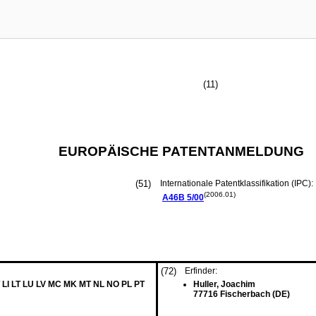
(11)
EUROPÄISCHE PATENTANMELDUNG
(51)
Internationale Patentklassifikation (IPC):
(2006.01)
A46B
5/00
(72)
Erfinder:
 LI LT LU LV MC MK MT NL NO PL PT
Huller, Joachim
77716 Fischerbach (DE)