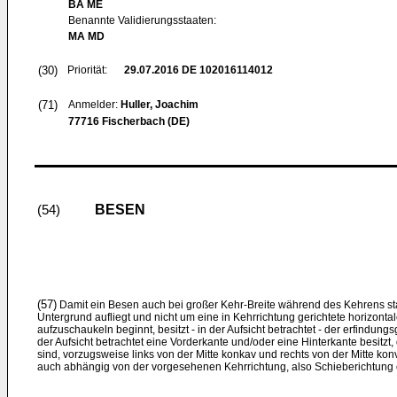
BA ME
Benannte Validierungsstaaten:
MA MD
(30)
Priorität:
29.07.2016
DE 102016114012
(71)
Anmelder:
Huller, Joachim
77716 Fischerbach (DE)
BESEN
(54)
(57)
Damit ein Besen auch bei großer Kehr-Breite während des Kehrens st
Untergrund aufliegt und nicht um eine in Kehrrichtung gerichtete horizont
aufzuschaukeln beginnt, besitzt - in der Aufsicht betrachtet - der erfindu
der Aufsicht betrachtet eine Vorderkante und/oder eine Hinterkante besitzt
sind, vorzugsweise links von der Mitte konkav und rechts von der Mitte k
auch abhängig von der vorgesehenen Kehrrichtung, also Schieberichtung 