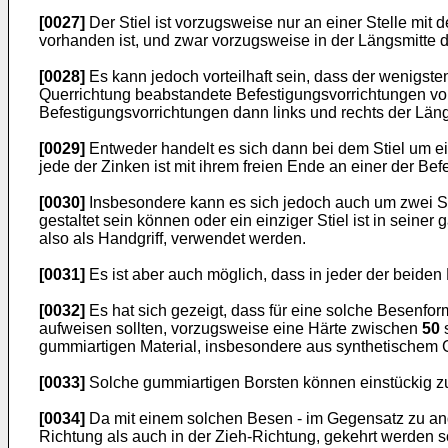
[0027]
Der Stiel ist vorzugsweise nur an einer Stelle mi
vorhanden ist, und zwar vorzugsweise in der Längsmitte
[0028]
Es kann jedoch vorteilhaft sein, dass der wenigste
Querrichtung beabstandete Befestigungsvorrichtungen vor
Befestigungsvorrichtungen dann links und rechts der Lä
[0029]
Entweder handelt es sich dann bei dem Stiel um ein
jede der Zinken ist mit ihrem freien Ende an einer der Befe
[0030]
Insbesondere kann es sich jedoch auch um zwei St
gestaltet sein können oder ein einziger Stiel ist in se
also als Handgriff, verwendet werden.
[0031]
Es ist aber auch möglich, dass in jeder der beiden 
[0032]
Es hat sich gezeigt, dass für eine solche Besenfor
aufweisen sollten, vorzugsweise eine Härte zwischen
50
gummiartigen Material, insbesondere aus synthetischem
[0033]
Solche gummiartigen Borsten können einstückig zu
[0034]
Da mit einem solchen Besen - im Gegensatz zu and
Richtung als auch in der Zieh-Richtung, gekehrt werden 