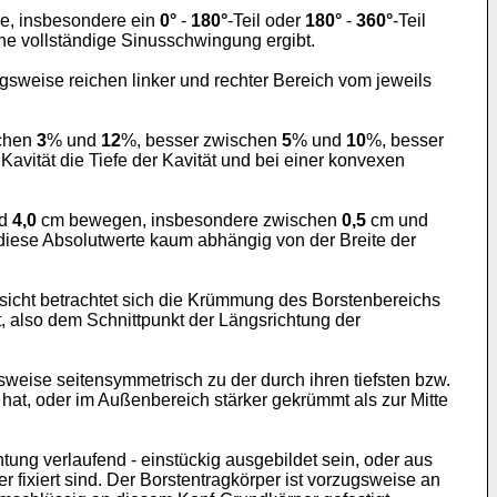
ve, insbesondere ein
0°
-
180°
-Teil oder
180°
-
360°
-Teil
ne vollständige Sinusschwingung ergibt.
sweise reichen linker und rechter Bereich vom jeweils
schen
3
% und
12
%, besser zwischen
5
% und
10
%, besser
vität die Tiefe der Kavität und bei einer konvexen
nd
4,0
cm bewegen, insbesondere zwischen
0,5
cm und
diese Absolutwerte kaum abhängig von der Breite der
Aufsicht betrachtet sich die Krümmung des Borstenbereichs
t, also dem Schnittpunkt der Längsrichtung der
eise seitensymmetrisch zu der durch ihren tiefsten bzw.
 hat, oder im Außenbereich stärker gekrümmt als zur Mitte
tung verlaufend - einstückig ausgebildet sein, oder aus
 fixiert sind. Der Borstentragkörper ist vorzugsweise an