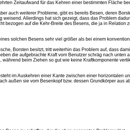
rmehrten Zeitaufwand für das Kehren einer bestimmten Fläche be
 auch weiterer Probleme, gibt es bereits Besen, deren Borstent
ng weisend. Allerdings hat sich gezeigt, dass das Problem dadurc
ht bezogen auf die Kehr-Breite des Besens, die ja in Relation 
ines solchen Besens sehr viel größer als bei einem konvention
sche, Borsten besitzt, tritt weiterhin das Problem auf, dass da
ieben die aufgebrachte Kraft vom Benutzer schräg nach unten a
 während beim Ziehen so gut wie keine Kraftkomponente verti
esteht im Auskehren einer Kante zwischen einer horizontalen u
g nach außen sie vom Besenkopf bzw. dessen Grundkörper aus a