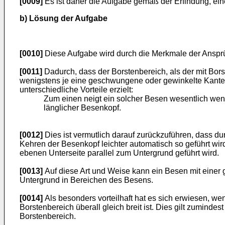
[0009]
Es ist daher die Aufgabe gemäß der Erfindung, ein
b) Lösung der Aufgabe
[0010]
Diese Aufgabe wird durch die Merkmale der Ansp
[0011]
Dadurch, dass der Borstenbereich, als der mit Bors
wenigstens je eine geschwungene oder gewinkelte Kante,
unterschiedliche Vorteile erzielt:
Zum einen neigt ein solcher Besen wesentlich weni
länglicher Besenkopf.
[0012]
Dies ist vermutlich darauf zurückzuführen, dass d
Kehren der Besenkopf leichter automatisch so geführt wir
ebenen Unterseite parallel zum Untergrund geführt wird.
[0013]
Auf diese Art und Weise kann ein Besen mit einer
Untergrund in Bereichen des Besens.
[0014]
Als besonders vorteilhaft hat es sich erwiesen, we
Borstenbereich überall gleich breit ist. Dies gilt zumind
Borstenbereich.