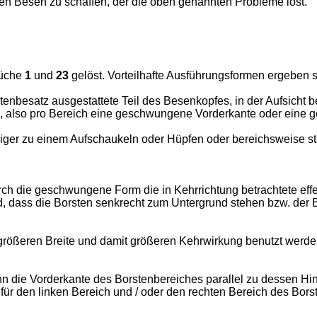
en Besen zu schaffen, der die oben genannten Probleme löst.
rüche
1
und
23
gelöst. Vorteilhafte Ausführungsformen ergeben 
tenbesatz ausgestattete Teil des Besenkopfes, in der Aufsicht b
 also pro Bereich eine geschwungene Vorderkante oder eine g
ger zu einem Aufschaukeln oder Hüpfen oder bereichsweise star
urch die geschwungene Form die in Kehrrichtung betrachtete eff
d, dass die Borsten senkrecht zum Untergrund stehen bzw. der 
 größeren Breite und damit größeren Kehrwirkung benutzt werd
nn die Vorderkante des Borstenbereiches parallel zu dessen Hin
est für den linken Bereich und / oder den rechten Bereich des 