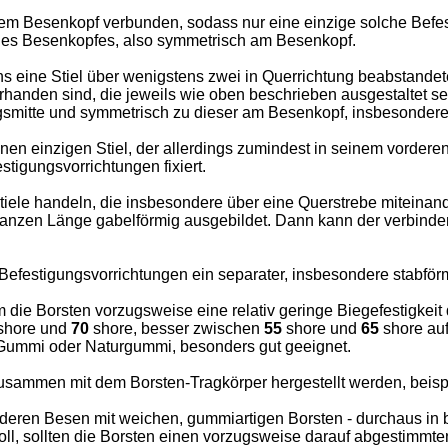
t dem Besenkopf verbunden, sodass nur eine einzige solche Bef
 des Besenkopfes, also symmetrisch am Besenkopf.
ns eine Stiel über wenigstens zwei in Querrichtung beabstandete
handen sind, die jeweils wie oben beschrieben ausgestaltet s
ngsmitte und symmetrisch zu dieser am Besenkopf, insbesonder
en einzigen Stiel, der allerdings zumindest in seinem vorderen
stigungsvorrichtungen fixiert.
iele handeln, die insbesondere über eine Querstrebe miteinan
iner ganzen Länge gabelförmig ausgebildet. Dann kann der verb
Befestigungsvorrichtungen ein separater, insbesondere stabförmige
m die Borsten vorzugsweise eine relativ geringe Biegefestigkeit
shore und
70
shore, besser zwischen
55
shore und
65
shore auf
 Gummi oder Naturgummi, besonders gut geeignet.
sammen mit dem Borsten-Tragkörper hergestellt werden, beispi
eren Besen mit weichen, gummiartigen Borsten - durchaus in b
soll, sollten die Borsten einen vorzugsweise darauf abgestimmt