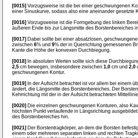
[0015]
Vorzugsweise ist die bei einer geschwungenen Kont
einer Sinuskurve, sodass also eine aneinander gesetzte 
[0016]
Vorzugsweise ist die Formgebung des linken Bereic
äußeren Ende bis zur Längsmitte des Borstenbereiches 
[0017]
Dabei sollte bei einer absatzlosen, geschwungen
zwischen
6
% und
9
% der in Querrichtung gemessenen Brei
Kante die Höhe der konvexen Durchbiegung.
[0018]
In absoluten Werten sollte sich diese Durchbiegun
2,5
cm bewegen, insbesondere zwischen
1,0
cm und
2,0
c
geschwungenen Kontur.
[0019]
In der Aufsicht betrachtet ist vor allem bei einem 
ändert, die Längsmitte des Borstenbereiches. Der Borsten
Kehrrichtung mit der in der Aufsicht betrachteten Mittellin
[0020]
Die einzelnen geschwungenen Konturen, also Kavit
höchsten Punkt verlaufende in Längsrichtung ausgebildet, 
des Borstenbereiches hin.
[0021]
Der Borstentragkörper, an dem die Borsten befestigt
einem oder mehreren separaten linken und rechten Tragkörp