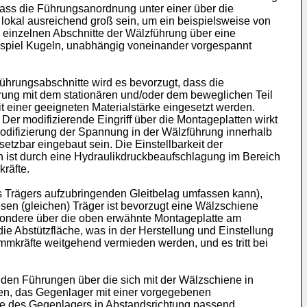
ass die Führungsanordnung unter einer über die
 lokal ausreichend groß sein, um ein beispielsweise von
 einzelnen Abschnitte der Wälzführung über eine
spiel Kugeln, unabhängig voneinander vorgespannt
führungsabschnitte wird es bevorzugt, dass die
hrung mit dem stationären und/oder dem beweglichen Teil
 einer geeigneten Materialstärke eingesetzt werden.
Der modifizierende Eingriff über die Montageplatten wirkt
odifizierung der Spannung in der Wälzführung innerhalb
tzbar eingebaut sein. Die Einstellbarkeit der
en ist durch eine Hydraulikdruckbeaufschlagung im Bereich
kräfte.
s Trägers aufzubringenden Gleitbelag umfassen kann),
esen (gleichen) Träger ist bevorzugt eine Wälzschiene
sondere über die oben erwähnte Montageplatte am
ie Abstützfläche, was in der Herstellung und Einstellung
emmkräfte weitgehend vermieden werden, und es tritt bei
den Führungen über die sich mit der Wälzschiene in
hen, das Gegenlager mit einer vorgegebenen
ärke des Gegenlagers in Abstandsrichtung passend