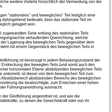
elche weitere Vorteile hinsichtlich der Vermeidung von die
n.
n "stationäres" und bewegliches" Teil lediglich eine
 dahingehend bedeutet, dass das stationäre Teil im
eglich gelagert sein.
il zugewandten Seite entlang des stationären Teils
Bewegungsachse verlaufenden Querrichtung, welche
g der Lagerung des beweglichen Teils gegenüber dem
h steht mit einem Gegenstück des beweglichen Teils in
leitführung ist bevorzugt in jedem Belastungszustand der
zur Erstreckung des bewegten Teils (und somit auch des
 in einer horizontalen Ebene abstützenden beweglichen Teils
se ankommt, ist dieser von dem beweglichen Teil zum
dem Abstützbereich abstützenden Bereichs des beweglichen
gsanordnung die beabsichtigte, zum Erreichen einer hohen
eit der Führungsanordnung ausmacht.
der Gleitführung angeordnet ist, und wie die
tekräfte, zu denen die Gewichtskraft oder von ihr