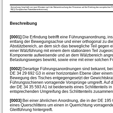
Anmerkung: Innerhalb von neun Monaten nach der Bekanntmachung des Hinweises auf die Erteilung des europäischen Patent
99(1) Europäisches Patentübereinkommen).
Beschreibung
[0001]
Die Erfindung betrifft eine Führungsanordnung, i
entlang der Bewegungsachse und einer orthogonal zu dies
Abstützbereich, an dem sich das bewegliche Teil gegen ei
einer Wälzführung mit einem dem stationären Teil zugeor
Komponente aufweisende und an dem Wälzbereich angreife
Belastungsweges bewirkt, sowie eine mit einer solchen
[0002]
Derartige Führungsanordnungen sind bekannt, bei
DE 34 29 692
G3 in einer horizontalen Ebene über einem
Bewegung des Tisches entgegengesetzt der Gewichtskraft
Führungsschienen vorragende Vorsprünge umgreift. Auf di
der
DE 34 35 593 A1
ist beiderseits eines Schlittenteils 
entsprechenden Umgreifung des Schlittenteils zusammen mi
[0003]
Bei einer ähnlichen Anordnung, die in der
DE 195 
eines Querschlittens um einen in Querrichtung vorragend
Gleitführung hintergreift.