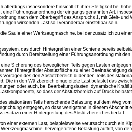
lerdings insbesondere hinsichtlich ihrer Steifigkeit bei hohe
e, eine Führungsanordnung der eingangs genannten Art, insbeso
rdnung nach dem Oberbegriff des Anspruchs 1, mit Gleit- und 
ührungen wirkenden Last soll veränderbar einstellbar sein.
 die Säule einer Werkzeugmaschine, bei der zusätzlich zu eine
ungssystem, das durch Hintergreifen einer Schiene bereits selb
Erfindung durch Bereitstellung einer Führungsanordnung mit de
 eine Sicherung des beweglichen Teils gegen Lasten entgegen
ten Hintergriff der Abstützfläche zu einer Beeinträchtigung der 
das Vorragen des den Abstützbereich bildenden Teils des statio
d. Die in den Wälzbereich eingeleitete Last belastet das zwi
pannungen oder auch, bei Bearbeitungslasten, dynamische Kraftf
 Lastkomponente, so dass der Abstützbereich auf Druck belastet
des stationären Teils herrschende Belastung auf dem Weg vom
richtung entgegen, so dass wenigstens in diesem Abschnitt ein
s es dazu einer Hintergreifung des Abstützbereiches bedarf.
von einer externen Last, beispielsweise verursacht durch ein 
 Werkzeugmaschine, hervorgerufene Belastung auftritt, von dem 