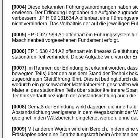
[0004]
Diese bekannten Führungsanordnungen haben sich al
erwiesen. Der Erfindung liegt daher die Aufgabe zugrund
verbessern.
JP H 09 131634 A
offenbart eine Führungsano
nicht verhindern. Das Verhältnis der auf die jeweiligen F
[0005]
EP 0 927 599 A1
offenbart ein Führungssystem für
Maschinenbett vorgesehenen Fundament erfolgt.
[0006]
EP 1 630 434 A2
offenbart ein lineares Gleitführ
stationären Teil verhindert. Diese Aufgabe wird von der 
[0007]
Im Rahmen der Erfindung ist erkannt worden, dass
bewegten Teils) über den aus dem Stand der Technik bekann
zugeordneten Gleitführung führt. Dies ist bedingt durch 
wodurch ein geschwächter Materialbereich geschaffen wir
Material des stationären Teils über stationäre innere S
Technik verläuft bezüglich der Abstandsrichtung auch die
[0008]
Gemäß der Erfindung wirkt dagegen die innerhalb 
Abstandsrichtung wenigstens in dem Wegabschnitt der Weg
geeignet in den Wälzbereich eingeleitet werden, ohne das
[0009]
Mit anderen Worten wird ein Bereich, in dem eine 
Fräskopfes oder eine Bearbeitungskraft beim Arbeiten der