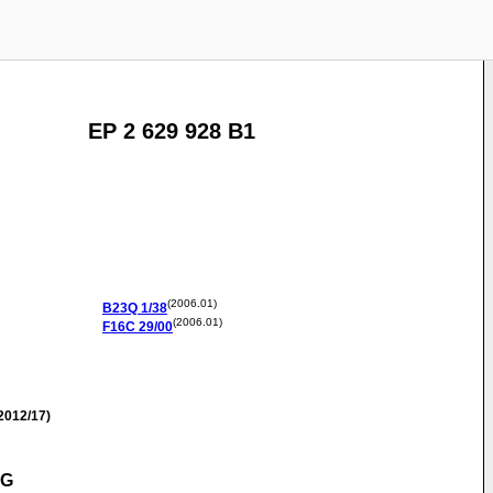
EP 2 629 928 B1
(2006.01)
B23Q
1/38
(2006.01)
F16C
29/00
2012/17)
NG