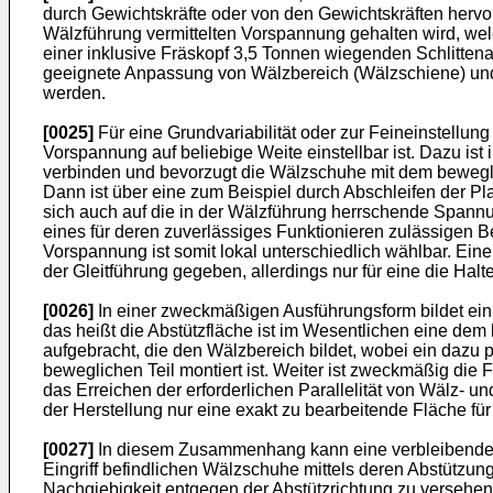
durch Gewichtskräfte oder von den Gewichtskräften herv
Wälzführung vermittelten Vorspannung gehalten wird, welc
einer inklusive Fräskopf 3,5 Tonnen wiegenden Schlitte
geeignete Anpassung von Wälzbereich (Wälzschiene) un
werden.
[0025]
Für eine Grundvariabilität oder zur Feineinstellun
Vorspannung auf beliebige Weite einstellbar ist. Dazu i
verbinden und bevorzugt die Wälzschuhe mit dem beweglic
Dann ist über eine zum Beispiel durch Abschleifen der Pla
sich auch auf die in der Wälzführung herrschende Spannu
eines für deren zuverlässiges Funktionieren zulässigen B
Vorspannung ist somit lokal unterschiedlich wählbar. Ein
der Gleitführung gegeben, allerdings nur für eine die Halt
[0026]
In einer zweckmäßigen Ausführungsform bildet ein 
das heißt die Abstützfläche ist im Wesentlichen eine dem
aufgebracht, die den Wälzbereich bildet, wobei ein daz
beweglichen Teil montiert ist. Weiter ist zweckmäßig die
das Erreichen der erforderlichen Parallelität von Wälz- u
der Herstellung nur eine exakt zu bearbeitende Fläche für
[0027]
In diesem Zusammenhang kann eine verbleibende Ab
Eingriff befindlichen Wälzschuhe mittels deren Abstütz
Nachgiebigkeit entgegen der Abstützrichtung zu versehen.