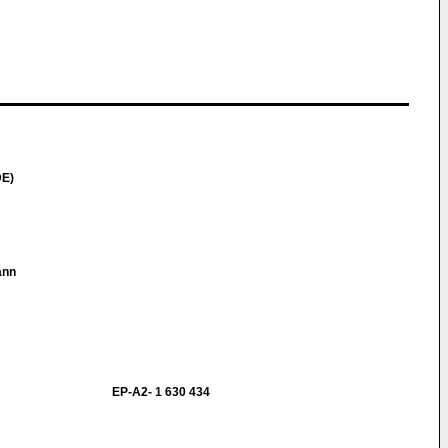
DE)
ann
EP-A2- 1 630 434