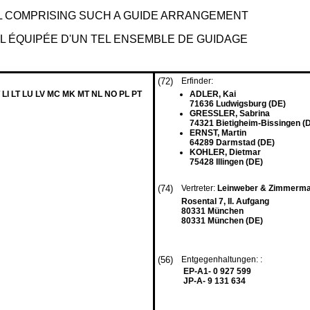
 COMPRISING SUCH A GUIDE ARRANGEMENT
L ÉQUIPÉE D'UN TEL ENSEMBLE DE GUIDAGE
(72)
Erfinder:
 LI LT LU LV MC MK MT NL NO PL PT
ADLER, Kai
71636 Ludwigsburg (DE)
GRESSLER, Sabrina
74321 Bietigheim-Bissingen (
ERNST, Martin
64289 Darmstad (DE)
KOHLER, Dietmar
75428 Illingen (DE)
(74)
Vertreter:
Leinweber & Zimmerm
Rosental 7, II. Aufgang
80331 München
80331 München (DE)
(56)
Entgegenhaltungen: :
EP-A1- 0 927 599
JP-A- 9 131 634