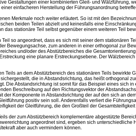
ktive Gestaltungen einer kombinierten Gleit- und Wälzführung, w
einer einfacheren Herstellung der Führungsanordnung betreffe
n Merkmale noch weiter erläutert. So ist mit den Bezeichnunge
chen beiden Teilen abzielt und keinesfalls eine Einschränkung
n das stationäre Teil selbst gegenüber einem weiteren Teil bew
Teil so angeordnet, dass es sich mit seiner dem stationären Te
ung der Bewegungsachse, zum anderen in einer orthogonal zur 
reiches und/oder des Abstützbereiches die Gesamtorientierun
rte Erstreckung eine planare Erstreckungsebene. Der Wälzbereic
 Teils an dem Abstützbereich des stationären Teils bewirkte G
sichergestellt, die in Abstandsrichtung, das heißt orthogonal 
lgt. Die Abstandsrichtung ist somit für das Beispiel eines sich
lgenden Beschreibung auf den Richtungsvektor der Abstandsach
t somit der Komponente in Abstandsrichtung der auf den sich an 
Gleitführung positiv sein soll. Anderenfalls verliert die Führun
figkeit der Gleitführung, die den Großteil der Gesamtsteifigk
ils der zum Abstützbereich komplementäre abgestützte Bereich 
rerichtung angeordnet sind, ergeben sich unterschiedliche Hal
ltekraft aber auch vermindern können.