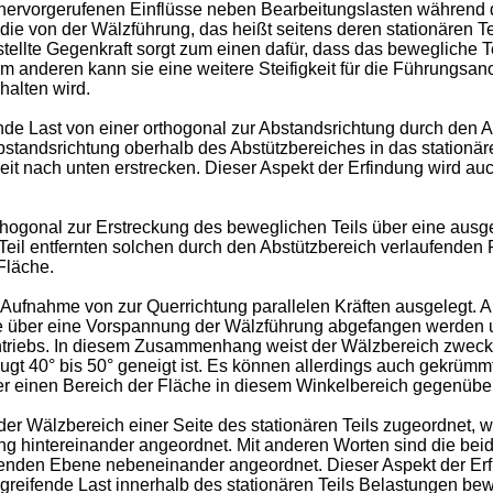
ervorgerufenen Einflüsse neben Bearbeitungslasten während d
e von der Wälzführung, das heißt seitens deren stationären T
llte Gegenkraft sorgt zum einen dafür, dass das bewegliche T
m anderen kann sie eine weitere Steifigkeit für die Führungsan
halten wird.
e Last von einer orthogonal zur Abstandsrichtung durch den Ab
tandsrichtung oberhalb des Abstützbereiches in das stationäre
weit nach unten erstrecken. Dieser Aspekt der Erfindung wird
thogonal zur Erstreckung des beweglichen Teils über eine ausge
eil entfernten solchen durch den Abstützbereich verlaufenden 
Fläche.
Aufnahme von zur Querrichtung parallelen Kräften ausgelegt. A
über eine Vorspannung der Wälzführung abgefangen werden und
triebs. In diesem Zusammenhang weist der Wälzbereich zweckm
zugt 40° bis 50° geneigt ist. Es können allerdings auch gekrüm
einen Bereich der Fläche in diesem Winkelbereich gegenüber 
r Wälzbereich einer Seite des stationären Teils zugeordnet, wob
ung hintereinander angeordnet. Mit anderen Worten sind die bei
henden Ebene nebeneinander angeordnet. Dieser Aspekt der Er
eifende Last innerhalb des stationären Teils Belastungen bewir