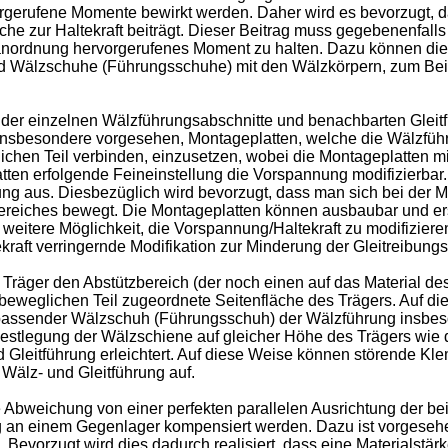
orgerufene Momente bewirkt werden. Daher wird es bevorzugt, d
he zur Haltekraft beiträgt. Dieser Beitrag muss gegebenenfalls
nanordnung hervorgerufenes Moment zu halten. Dazu können die
d Wälzschuhe (Führungsschuhe) mit den Wälzkörpern, zum Bei
g der einzelnen Wälzführungsabschnitte und benachbarten Gleit
st insbesondere vorgesehen, Montageplatten, welche die Wälzfü
hen Teil verbinden, einzusetzen, wobei die Montageplatten mit
tten erfolgende Feineinstellung die Vorspannung modifizierbar. 
ng aus. Diesbezüglich wird bevorzugt, dass man sich bei der M
ereiches bewegt. Die Montageplatten können ausbaubar und erse
e weitere Möglichkeit, die Vorspannung/Haltekraft zu modifizier
ekraft verringernde Modifikation zur Minderung der Gleitreibungs
Träger den Abstützbereich (der noch einen auf das Material de
 beweglichen Teil zugeordnete Seitenfläche des Trägers. Auf di
u passender Wälzschuh (Führungsschuh) der Wälzführung insbe
 Festlegung der Wälzschiene auf gleicher Höhe des Trägers wie d
nd Gleitführung erleichtert. Auf diese Weise können störende Kl
 Wälz- und Gleitführung auf.
weichung von einer perfekten parallelen Ausrichtung der bei
ung an einem Gegenlager kompensiert werden. Dazu ist vorgese
 Bevorzugt wird dies dadurch realisiert, dass eine Materialst