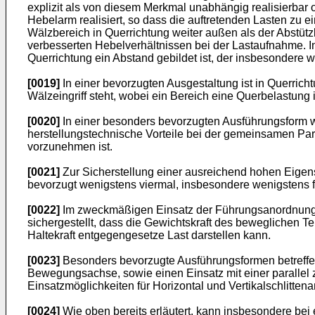
explizit als von diesem Merkmal unabhängig realisierbar 
Hebelarm realisiert, so dass die auftretenden Lasten z
Wälzbereich in Querrichtung weiter außen als der Abstütz
verbesserten Hebelverhältnissen bei der Lastaufnahme.
Querrichtung ein Abstand gebildet ist, der insbesondere 
[0019]
In einer bevorzugten Ausgestaltung ist in Querric
Wälzeingriff steht, wobei ein Bereich eine Querbelastung
[0020]
In einer besonders bevorzugten Ausführungsform wei
herstellungstechnische Vorteile bei der gemeinsamen Par
vorzunehmen ist.
[0021]
Zur Sicherstellung einer ausreichend hohen Eigens
bevorzugt wenigstens viermal, insbesondere wenigstens f
[0022]
Im zweckmäßigen Einsatz der Führungsanordnung so
sichergestellt, dass die Gewichtskraft des beweglichen Tei
Haltekraft entgegengesetze Last darstellen kann.
[0023]
Besonders bevorzugte Ausführungsformen betreffen 
Bewegungsachse, sowie einen Einsatz mit einer parallel 
Einsatzmöglichkeiten für Horizontal und Vertikalschlitte
[0024]
Wie oben bereits erläutert, kann insbesondere bei 