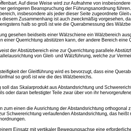
offenbart. Auf diese Weise wird zur Aufnahme von insbesondere
u einer geringeren Beanspruchung der Führungsanordnung führ
bereich, insbesondere als jeder dieser Seite zugeordnete Gleit
 In diesem Zusammenhang ist auch zweckmäßig vorgesehen, da
wenigstens halb so groß ist wie die Querabmessung des Wälzber
htung gesehen beidseits einer Wälzschiene ein Wälzbereich au
 in einer Querrichtung abstützen kann, der andere Bereich eine
st der Abstützbereich eine zur Querrichtung parallele Abstütz
allelausrichtung von Gleit- und Wälzführung, welche zur Verme
teifigkeit der Gleitführung wird es bevorzugt, dass eine Quer
ünfmal so groß ist wie die des Wälzbereichs.
ll das Skalarprodukt aus Abstandsrichtung und Schwererichtun
ls oder daran befestigter Teile zwar über von ihr hervorgerufen
zum einen die Ausrichtung der Abstandsrichtung orthogonal zur
zur Schwererichtung verlaufenden Abstandsrichtung, das heißt 
nanordnungen.
einem Einsatz mit vertikaler Bewegungsachse eine erforderliche 