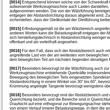
[0014]
Entsprechend können solche von der Schwerkraft h
aufweisende Werkzeugmaschine auch Lasten darstellen, di
aufgenommen werden. Die von der Wälzführung bereitgeste
entgegen der Abstandsrichtung daraus abgelenkt wird. Zu
sicherstellen, dass der Gleitkontakt der Gleitführung beibe
[0015]
Erfindungsgemäß ist die am Wälzbereich angreifend
anderen Worten kann die Belastungskraft entgegen der Abs
sich herstellungstechnisch in Abstandsrichtung weniger 
offenbart und als vorteilhaft angesehen.
[0016]
Für den Fall, dass sich der Abstützbereich auch or
angreifende Last von der am weitesten vom beweglichen T
dem beweglichen Teil am nächsten liegenden derartigen 
[0017]
Besonders bevorzugt ist die Wälzführung auch zur 
Werkzeugmaschine entstehende Querkräfte insbesondere 
Bewegung des beweglichen Teils eingesetzten Spindelan
Abstandsrichtung in einem Winkel von 30° bis 60°, bevor
Krümmung angelegte Tangente bevorzugt wenigstens über 
[0018]
Besonders bevorzugt sind der Abstützbereich und de
Querrichtung bezieht, und die Bereiche sind in Querricht
Draufsicht auf eine orthogonal zur Bewegungsachse ste
von einem Verlauf innerer Belastungswege, in dem die angr