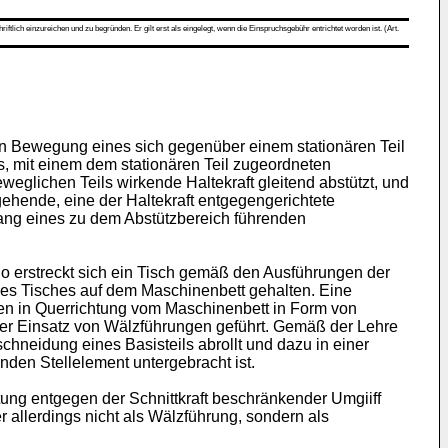
ch einzureichen und zu begründen. Er gilt erst als eingelegt, wenn die Einspruchsgebühr entrichtet worden ist. (Art.
n Bewegung eines sich gegenüber einem stationären Teil
, mit einem dem stationären Teil zugeordneten
eglichen Teils wirkende Haltekraft gleitend abstützt, und
ehende, eine der Haltekraft entgegengerichtete
ang eines zu dem Abstützbereich führenden
So erstreckt sich ein Tisch gemäß den Ausführungen der
des Tisches auf dem Maschinenbett gehalten. Eine
en in Querrichtung vom Maschinenbett in Form von
nter Einsatz von Wälzführungen geführt. Gemäß der Lehre
schneidung eines Basisteils abrollt und dazu in einer
nden Stellelement untergebracht ist.
chtung entgegen der Schnittkraft beschränkender Umgiiff
allerdings nicht als Wälzführung, sondern als