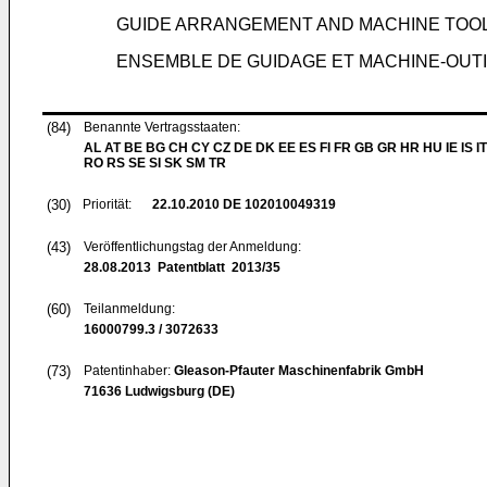
GUIDE ARRANGEMENT AND MACHINE TOOL
ENSEMBLE DE GUIDAGE ET MACHINE-OUTI
(84)
Benannte Vertragsstaaten:
AL AT BE BG CH CY CZ DE DK EE ES FI FR GB GR HR HU IE IS IT
RO RS SE SI SK SM TR
(30)
Priorität:
22.10.2010
DE 102010049319
(43)
Veröffentlichungstag der Anmeldung:
28.08.2013
Patentblatt 2013/35
(60)
Teilanmeldung:
16000799.3 / 3072633
(73)
Patentinhaber:
Gleason-Pfauter Maschinenfabrik GmbH
71636 Ludwigsburg (DE)