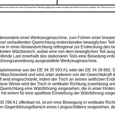
s kann jedermann beim Europäischen Patentamt gegen das erteilte europäischen Patent Einspruch einlegen. Der Einspruch ist schriftli
nsbesondere einer Werkzeugmaschine, zum Führen einer lineare
er verlaufenden Querrichtung erstreckenden beweglichen Teils
ne in einer Abstandsrichtung orthogonal zur Erstreckung des bew
dneten Wälzbereich, wobei eine von dem beweglichen Teil ausg
nde Last innerhalb des stationären Teils eine Belastung entl
 Führungsanordnung ausgestattete Werkzeugmaschine.
spielsweise aus der
DE 34 35 593 A1
oder der
DE 34 29 692
. 
 Maschinenbett und wird unter anderem von der Gewichtskraft 
 wird eingeschränkt, indem der Tisch an seinen seitlichen End
ese Weise wird der Tisch in vertikaler Richtung zuverlässig u
in Querrichtung eine Wälzführung vorgesehen, die in einer Hinter
t einem für eine spielfreie Einstellung der Wälzführung sorge
00 786 A1
offenbart ist, ist ein eine Bewegung in vertikaler Ri
en Gegenführungsflansch eines Längsschlittens vorgesehen, der 