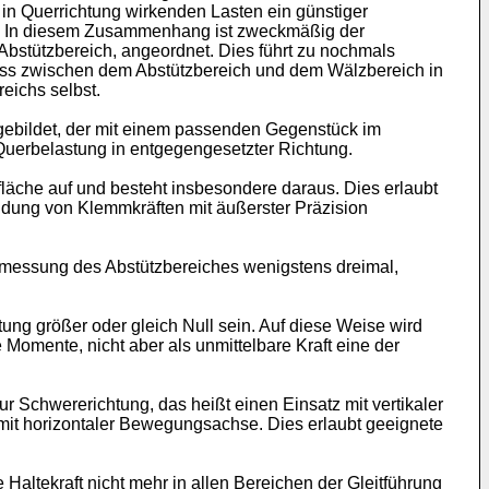
 in Querrichtung wirkenden Lasten ein günstiger
en. In diesem Zusammenhang ist zweckmäßig der
-Abstützbereich, angeordnet. Dies führt zu nochmals
ss zwischen dem Abstützbereich und dem Wälzbereich in
eichs selbst.
sgebildet, der mit einem passenden Gegenstück im
 Querbelastung in entgegengesetzter Richtung.
fläche auf und besteht insbesondere daraus. Dies erlaubt
idung von Klemmkräften mit äußerster Präzision
abmessung des Abstützbereiches wenigstens dreimal,
g größer oder gleich Null sein. Auf diese Weise wird
e Momente, nicht aber als unmittelbare Kraft eine der
 Schwererichtung, das heißt einen Einsatz mit vertikaler
mit horizontaler Bewegungsachse. Dies erlaubt geeignete
Haltekraft nicht mehr in allen Bereichen der Gleitführung