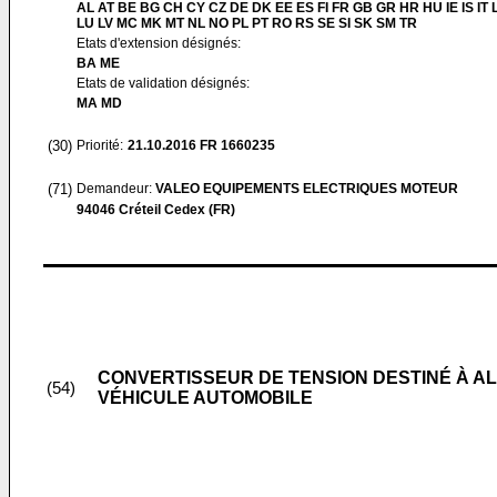
AL AT BE BG CH CY CZ DE DK EE ES FI FR GB GR HR HU IE IS IT L
LU LV MC MK MT NL NO PL PT RO RS SE SI SK SM TR
Etats d'extension désignés:
BA ME
Etats de validation désignés:
MA MD
(30)
Priorité:
21.10.2016
FR 1660235
(71)
Demandeur:
VALEO EQUIPEMENTS ELECTRIQUES MOTEUR
94046 Créteil Cedex (FR)
CONVERTISSEUR DE TENSION DESTINÉ À A
(54)
VÉHICULE AUTOMOBILE