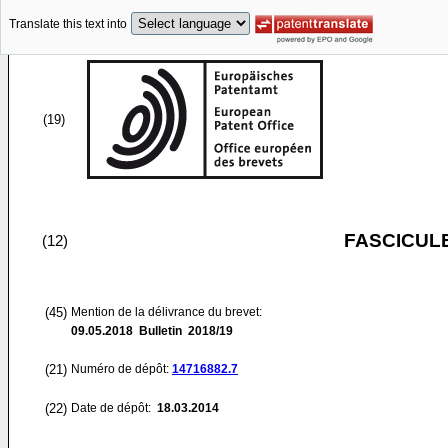
Translate this text into
(19)
FASCICUL
(12)
(45)
Mention de la délivrance du brevet:
09.05.2018
Bulletin 2018/19
(21)
Numéro de dépôt:
14716882.7
(22)
Date de dépôt:
18.03.2014