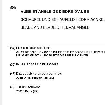
(54)
AUBE ET ANGLE DE DIEDRE D'AUBE
SCHAUFEL UND SCHAUFELDIHEDRALWINKE
BLADE AND BLADE DIHEDRAL ANGLE
(84)
Etats contractants désignés:
AL AT BE BG CH CY CZ DE DK EE ES FI FR GB GR HR HU IE IS IT L
LU LV MC MK MT NL NO PL PT RO RS SE SI SK SM TR
(30)
Priorité:
20.03.2013
FR 1352495
(43)
Date de publication de la demande:
27.01.2016
Bulletin 2016/04
(73)
Titulaire:
SNECMA
75015 Paris (FR)