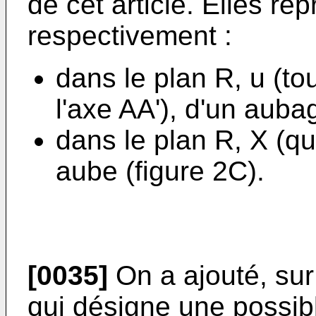
de cet article. Elles r
respectivement :
dans le plan R, u (t
l'axe AA'), d'un auba
dans le plan R, X (qui
aube (figure 2C).
[0035]
On a ajouté, sur 
qui désigne une possib