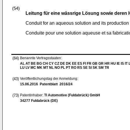
(54)
Leitung für eine wässrige Lösung sowie deren 
Conduit for an aqueous solution and its production
Conduite pour une solution aqueuse et sa fabricati
(84)
Benannte Vertragsstaaten:
AL AT BE BG CH CY CZ DE DK EE ES FI FR GB GR HR HU IE IS IT L
LU LV MC MK MT NL NO PL PT RO RS SE SI SK SM TR
(43)
Veröffentlichungstag der Anmeldung:
15.06.2016
Patentblatt 2016/24
(73)
Patentinhaber:
TI Automotive (Fuldabrück) GmbH
34277 Fuldabrück (DE)