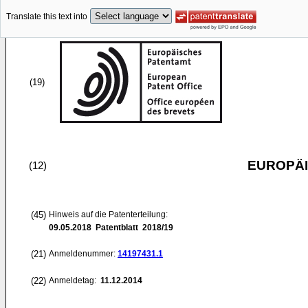
Translate this text into
(19)
EUROPÄI
(12)
(45)
Hinweis auf die Patenterteilung:
09.05.2018
Patentblatt 2018/19
(21)
Anmeldenummer:
14197431.1
(22)
Anmeldetag:
11.12.2014