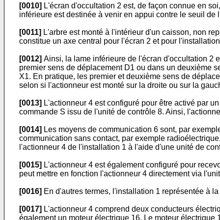
[0010]
L'écran d'occultation 2 est, de façon connue en soi
inférieure est destinée à venir en appui contre le seuil de
[0011]
L'arbre est monté à l'intérieur d'un caisson, non repr
constitue un axe central pour l'écran 2 et pour l'installati
[0012]
Ainsi, la lame inférieure de l'écran d'occultation 2
premier sens de déplacement D1 ou dans un deuxième sen
X1. En pratique, les premier et deuxième sens de déplac
selon si l'actionneur est monté sur la droite ou sur la gauc
[0013]
L'actionneur 4 est configuré pour être activé par un u
commande S issu de l'unité de contrôle 8. Ainsi, l'action
[0014]
Les moyens de communication 6 sont, par exemple, u
communication sans contact, par exemple radioélectrique, e
l'actionneur 4 de l'installation 1 à l'aide d'une unité de c
[0015]
L'actionneur 4 est également configuré pour recevoir
peut mettre en fonction l'actionneur 4 directement via l'uni
[0016]
En d'autres termes, l'installation 1 représentée à la 
[0017]
L'actionneur 4 comprend deux conducteurs électriqu
également un moteur électrique 16. Le moteur électrique 1