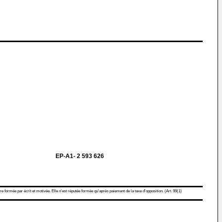
EP-A1- 2 593 626
re formée par écrit et motivée. Elle n'est réputée formée qu'après paiement de la taxe d'opposition. (Art. 99(1)