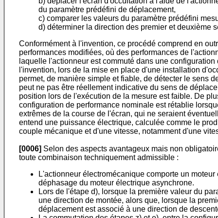
b) déplacer l'écran d'occultation à l'aide de l'ac
du paramètre prédéfini de déplacement,
c) comparer les valeurs du paramètre prédéfini mesur
d) déterminer la direction des premier et deuxième s
Conformément à l'invention, ce procédé comprend en outre,
performances modifiées, où des performances de l'actionne
laquelle l'actionneur est commuté dans une configuration
l'invention, lors de la mise en place d'une installation 
permet, de manière simple et fiable, de détecter le sens 
peut ne pas être réellement indicative du sens de déplacem
position lors de l'exécution de la mesure est faible. De 
configuration de performance nominale est rétablie lorsqu
extrêmes de la course de l'écran, qui ne seraient éventue
entend une puissance électrique, calculée comme le produi
couple mécanique et d'une vitesse, notamment d'une vites
[0006]
Selon des aspects avantageux mais non obligatoires
toute combinaison techniquement admissible :
L'actionneur électromécanique comporte un moteur 
déphasage du moteur électrique asynchrone.
Lors de l'étape d), lorsque la première valeur du pa
une direction de montée, alors que, lorsque la premi
déplacement est associé à une direction de descent
La commutation des étapes z) et e), entre la config