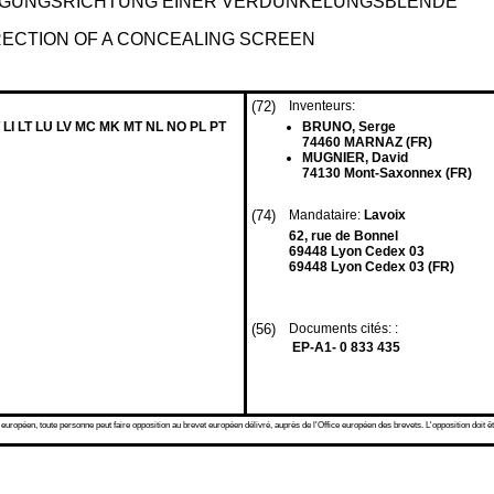
GUNGSRICHTUNG EINER VERDUNKELUNGSBLENDE
RECTION OF A CONCEALING SCREEN
(72)
Inventeurs:
 LI LT LU LV MC MK MT NL NO PL PT
BRUNO, Serge
74460 MARNAZ (FR)
MUGNIER, David
74130 Mont-Saxonnex (FR)
(74)
Mandataire:
Lavoix
62, rue de Bonnel
69448 Lyon Cedex 03
69448 Lyon Cedex 03 (FR)
(56)
Documents cités: :
EP-A1- 0 833 435
 européen, toute personne peut faire opposition au brevet européen délivré, auprès de l'Office européen des brevets. L'opposition doit êt