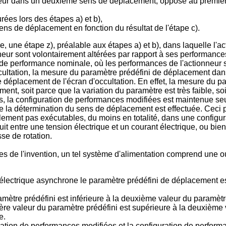
tionneur dans un deuxième sens de déplacement, opposé au prem
ées lors des étapes a) et b),
ens de déplacement en fonction du résultat de l'étape c).
 une étape z), préalable aux étapes a) et b), dans laquelle l'
ur sont volontairement altérées par rapport à ses performances 
 de performance nominale, où les performances de l'actionneur 
d'occultation, la mesure du paramètre prédéfini de déplacement 
de déplacement de l'écran d'occultation. En effet, la mesure du
ent, soit parce que la variation du paramètre est très faible, so
plus, la configuration de performances modifiées est maintenue s
e la détermination du sens de déplacement est effectuée. Ceci p
llement pas exécutables, du moins en totalité, dans une config
t entre une tension électrique et un courant électrique, ou bie
se de rotation.
 de l'invention, un tel système d'alimentation comprend une ou 
électrique asynchrone le paramètre prédéfini de déplacement e
ramètre prédéfini est inférieure à la deuxième valeur du paramèt
ère valeur du paramètre prédéfini est supérieure à la deuxième 
e.
uration de performances modifiées et la configuration de perfor