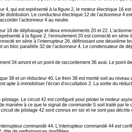
 4, qui est représenté à la figure 2, le moteur électrique 16 est
de distribution. Le conducteur électrique 12 de l'actionneur 4 est
raccorder l'actionneur 4 au neutre.
 18 de déphasage et deux enroulements 20 et 22. L'actionneu
présenté à la figure 2, l'enroulement 20 est connecté en série à
onnecté en série à l'interrupteur 26, définissant une deuxième 
nt un bloc parallèle 32 de l'actionneur 4. Le condensateur de d
ement 34 amont et un point de raccordement 36 aval. Le point d
e 38 et un réducteur 40. Le frein 38 est monté soit au niveau de 
est apte à immobiliser l'écran d'occultation 2. La sortie du rédu
lotage. Le circuit 42 est configuré pour piloter le moteur asynchr
de manière à ce que le signal de commande S soit traité par le c
ircuit de pilotage 42 sont connus en soi et ne sont pas décrits e
nterrupteur commandé 44. L'interrupteur commandé 44 est config
2, dite de performances modifiées.