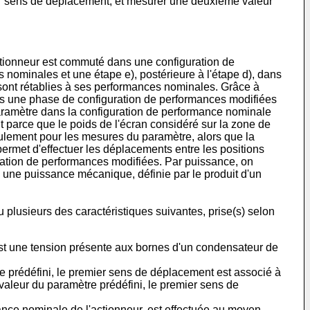
ier sens de déplacement, et mesurer une deuxième valeur
actionneur est commuté dans une configuration de
nominales et une étape e), postérieure à l'étape d), dans
sont rétablies à ses performances nominales. Grâce à
dans une phase de configuration de performances modifiées
 paramètre dans la configuration de performance nominale
it parce que le poids de l'écran considéré sur la zone de
eulement pour les mesures du paramètre, alors que la
ermet d'effectuer les déplacements entre les positions
uration de performances modifiées. Par puissance, on
n une puissance mécanique, définie par le produit d'un
plusieurs des caractéristiques suivantes, prise(s) selon
st une tension présente aux bornes d'un condensateur de
re prédéfini, le premier sens de déplacement est associé à
valeur du paramètre prédéfini, le premier sens de
mance nominale de l'actionneur, est effectuée au moyen