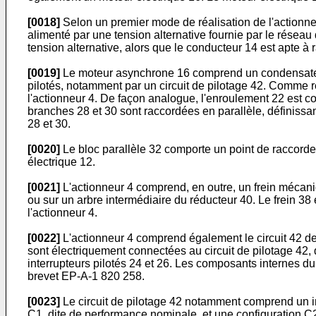
[0018]
Selon un premier mode de réalisation de l'actionneur
alimenté par une tension alternative fournie par le réseau 
tension alternative, alors que le conducteur 14 est apte à 
[0019]
Le moteur asynchrone 16 comprend un condensateur
pilotés, notamment par un circuit de pilotage 42. Comme re
l'actionneur 4. De façon analogue, l'enroulement 22 est c
branches 28 et 30 sont raccordées en parallèle, définissa
28 et 30.
[0020]
Le bloc parallèle 32 comporte un point de raccord
électrique 12.
[0021]
L'actionneur 4 comprend, en outre, un frein mécaniqu
ou sur un arbre intermédiaire du réducteur 40. Le frein 38 
l'actionneur 4.
[0022]
L'actionneur 4 comprend également le circuit 42 de pi
sont électriquement connectées au circuit de pilotage 42, 
interrupteurs pilotés 24 et 26. Les composants internes du c
brevet
EP-A-1 820 258
.
[0023]
Le circuit de pilotage 42 notamment comprend un i
C1, dite de performance nominale, et une configuration C