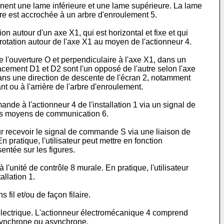
ennent une lame inférieure et une lame supérieure. La lame
eure est accrochée à un arbre d'enroulement 5.
ion autour d'un axe X1, qui est horizontal et fixe et qui
n rotation autour de l'axe X1 au moyen de l'actionneur 4.
e l'ouverture O et perpendiculaire à l'axe X1, dans un
ment D1 et D2 sont l'un opposé de l'autre selon l'axe
ans une direction de descente de l'écran 2, notamment
nt ou à l'arrière de l'arbre d'enroulement.
mande à l'actionneur 4 de l'installation 1 via un signal de
 les moyens de communication 6.
r recevoir le signal de commande S via une liaison de
pratique, l'utilisateur peut mettre en fonction
sentée sur les figures.
'unité de contrôle 8 murale. En pratique, l'utilisateur
allation 1.
 fil et/ou de façon filaire.
 électrique. L'actionneur électromécanique 4 comprend
 synchrone ou asynchrone.