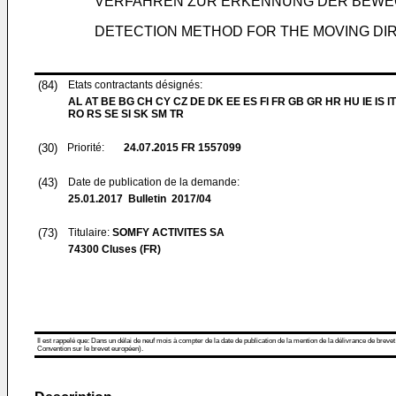
VERFAHREN ZUR ERKENNUNG DER BEWE
DETECTION METHOD FOR THE MOVING DI
(84)
Etats contractants désignés:
AL AT BE BG CH CY CZ DE DK EE ES FI FR GB GR HR HU IE IS IT
RO RS SE SI SK SM TR
(30)
Priorité:
24.07.2015
FR 1557099
(43)
Date de publication de la demande:
25.01.2017
Bulletin 2017/04
(73)
Titulaire:
SOMFY ACTIVITES SA
74300 Cluses (FR)
Il est rappelé que: Dans un délai de neuf mois à compter de la date de publication de la mention de la délivrance de brevet
Convention sur le brevet européen).