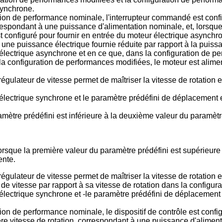
synchrone.
ion de performance nominale, l'interrupteur commandé est confi
respondant à une puissance d'alimentation nominale, et, lorsque
configuré pour fournir en entrée du moteur électrique asynchrone
 une puissance électrique fournie réduite par rapport à la puiss
lectrique asynchrone et en ce que, dans la configuration de pe
la configuration de performances modifiées, le moteur est alime
ulateur de vitesse permet de maîtriser la vitesse de rotation et 
ectrique synchrone et le paramètre prédéfini de déplacement es
ramètre prédéfini est inférieure à la deuxième valeur du paramèt
orsque la première valeur du paramètre prédéfini est supérieure
ente.
ulateur de vitesse permet de maîtriser la vitesse de rotation et
 de vitesse par rapport à sa vitesse de rotation dans la configu
ectrique synchrone et -le paramètre prédéfini de déplacement e
on de performance nominale, le dispositif de contrôle est confi
re vitesse de rotation, correspondant à une puissance d'alimen