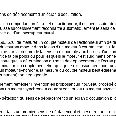
ens de déplacement d'un écran d'occultation.
tation comportant un écran et un actionneur, il est nécessaire d
 puisse successivement reconnaître automatiquement le sens de 
nde ou d'un interrupteur mural.
593 626
, de mesurer un couple moteur de l'actionneur afin de 
 du courant moteur dans le cas d'un moteur à courant continu, l
rminé par la mesure de la tension disponible aux bornes d'un c
nt de faible poids ou pour lesquels le moteur est surdimensionn
rte que la détermination du sens de déplacement de l'écran par c
termination du couple peut être appliquée exclusivement pour u
n moteur synchrone, la mesure du couple moteur peut également
permanent)non négligeable.
rement remédier l'invention en proposant un nouveau procédé de 
nt un moteur synchrone à courant continu ou un moteur asynch
e détection du sens de déplacement d'un écran d'occultation pi
ionneur dans un premier sens de déplacement et mesurer une prem