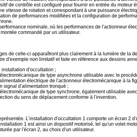
sitif de contrôle est configuré pour fournir en entrée du moteur
ère vitesse de rotation et correspondant à une puissance électr
uration de performances modifiées et la configuration de perfor
chrone.
 performance nominale, où les performances de l'actionneur éle
montée commandé par un utilisateur.
es de celle-ci apparaîtront plus clairement à la lumière de la d
re d'exemple non limitatif et faite en référence aux dessins anne
nstallation d'occultation ;
 électromécanique de type asynchrone utilisable avec le procédé 
alimentation électrique de l'actionneur électromécanique à la fig
n signal d'alimentation tronqué ;
 électromécanique de type synchrone, également utilisable avec l
ection du sens de déplacement conforme à l'invention.
t représentée. L'installation d'occultation 1 comporte un écran 2 
allation 1 est ainsi un dispositif motorisé, tel qu'un volet motor
turée par l'écran 2, au choix d'un utilisateur.