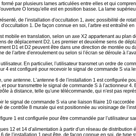
, formé par plusieurs lames articulées entre elles et qui compr
 l'ouverture O lorsqu'elle est en position basse. La lame supéri
ésenté, de l'installation d'occultation 1, avec possibilité de rotat
on d'occultation 1. De façon connue en soi, l'arbre est entraîné e
 est mobile en translation, selon un axe X2 appartenant au plan d
s de déplacement D2. Les premier et deuxième sens de déplace
ement D1 et D2 peuvent être dans une direction de montée ou d
he de l'arbre d'enroulement ou selon si l'écran se déroule à l'ava
tilisateur. En particulier, l'utilisateur transmet un ordre de com
neur 4 est configuré pour recevoir le signal de commande S via
ne antenne. L'antenne 6 de l'installation 1 est configurée pou
t pour transmettre le signal de commande S à l'actionneur 4. En 
ontrôle à distance, telle qu'une télécommande, qui n'est pas repré
 le signal de commande S via une liaison filaire 10 raccordée à l
té de contrôle 8 murale qui est positionnée au voisinage de l'inst
figure 1 est configurée pour être commandée par l'utilisateur sans
es 12 et 14 d'alimentation à partir d'un réseau de distribution
6 de l'installation 1 peut être, de façon connue en soi, de type