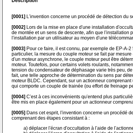
Description
[0001]
L'invention concerne un procédé de détection du s
[0002]
Lors de la mise en place d'une installation d'occul
de montée et un sens de descente, afin que l'installation
l'installation par un utilisateur au moyen d'une télécomma
[0003]
Pour ce faire, il est connu, par exemple de
EP-A-2 
particulier, la mesure du couple moteur se fait par mesure
d'un moteur asynchrone, le couple moteur peut être déte
moteur. Toutefois, pour certains volets roulants, notamme
tension du condensateur de déphasage varie très peu, de so
fait, une telle approche de détermination du sens par dé
moteur BLDC. Cependant, sur un actionneur comprenant u
qui comporte un couple de trainée (ou effort de freinage 
[0004]
C'est à ces inconvénients qu'entend plus particuliè
être mis en place également pour un actionneur comprena
[0005]
Dans cet esprit, l'invention concerne un procédé d
comprenant des étapes consistant à :
a) déplacer l'écran d'occultation à l'aide de l'act