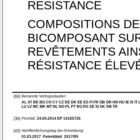
RESISTANCE
COMPOSITIONS D
BICOMPOSANT SUR
REVÊTEMENTS AIN
RÉSISTANCE ÉLEVÉ
(84)
Benannte Vertragsstaaten:
AL AT BE BG CH CY CZ DE DK EE ES FI FR GB GR HR HU IE IS IT L
LU LV MC MK MT NL NO PL PT RO RS SE SI SK SM TR
(30)
Priorität:
24.04.2014
EP 14165726
(43)
Veröffentlichungstag der Anmeldung:
01.03.2017
Patentblatt 2017/09