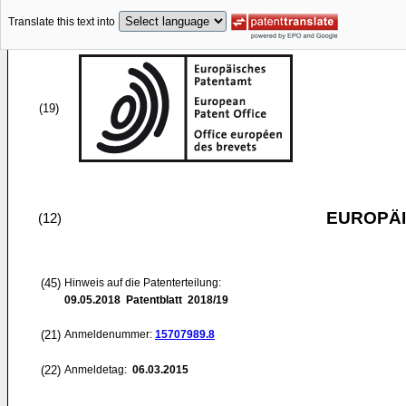
Translate this text into
(19)
EUROPÄI
(12)
(45)
Hinweis auf die Patenterteilung:
09.05.2018
Patentblatt 2018/19
(21)
Anmeldenummer:
15707989.8
(22)
Anmeldetag:
06.03.2015