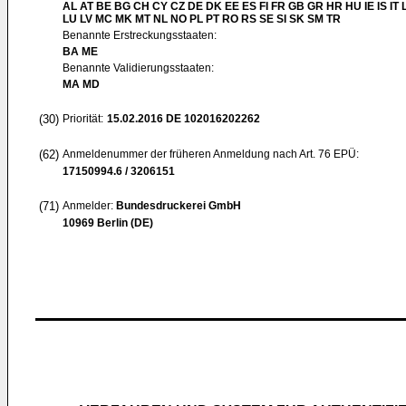
AL AT BE BG CH CY CZ DE DK EE ES FI FR GB GR HR HU IE IS IT L
LU LV MC MK MT NL NO PL PT RO RS SE SI SK SM TR
Benannte Erstreckungsstaaten:
BA ME
Benannte Validierungsstaaten:
MA MD
(30)
Priorität:
15.02.2016
DE 102016202262
(62)
Anmeldenummer der früheren Anmeldung nach Art. 76 EPÜ:
17150994.6 / 3206151
(71)
Anmelder:
Bundesdruckerei GmbH
10969 Berlin (DE)