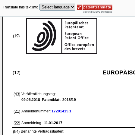
Translate this text into
(19)
EUROPÄIS
(12)
(43)
Veröffentlichungstag:
09.05.2018
Patentblatt 2018/19
(21)
Anmeldenummer:
17201415.1
(22)
Anmeldetag:
11.01.2017
(84)
Benannte Vertragsstaaten: