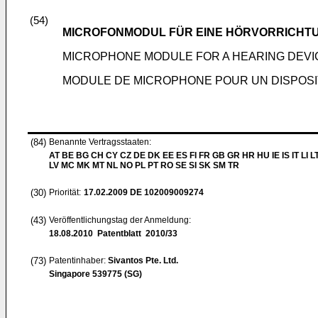
(54)
MICROFONMODUL FÜR EINE HÖRVORRICHT
MICROPHONE MODULE FOR A HEARING DEVI
MODULE DE MICROPHONE POUR UN DISPOSIT
(84)
Benannte Vertragsstaaten:
AT BE BG CH CY CZ DE DK EE ES FI FR GB GR HR HU IE IS IT LI L
LV MC MK MT NL NO PL PT RO SE SI SK SM TR
(30)
Priorität:
17.02.2009
DE 102009009274
(43)
Veröffentlichungstag der Anmeldung:
18.08.2010
Patentblatt 2010/33
(73)
Patentinhaber:
Sivantos Pte. Ltd.
Singapore 539775 (SG)