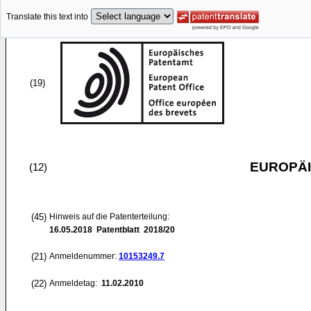
Translate this text into
(19)
EUROPÄI
(12)
(45)
Hinweis auf die Patenterteilung:
16.05.2018
Patentblatt 2018/20
(21)
Anmeldenummer:
10153249.7
(22)
Anmeldetag:
11.02.2010