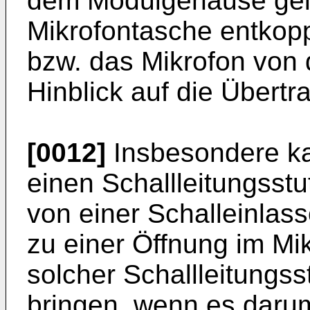
dem Modulgehäuse gelag
Mikrofontasche entkop
bzw. das Mikrofon vo
Hinblick auf die Übertr
[0012]
Insbesondere ka
einen Schallleitungsst
von einer Schalleinla
zu einer Öffnung im Mi
solcher Schallleitungss
bringen, wenn es darum