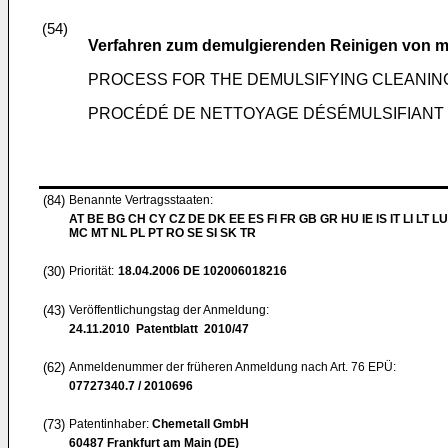
(54)
Verfahren zum demulgierenden Reinigen von me
PROCESS FOR THE DEMULSIFYING CLEANIN
PROCÉDÉ DE NETTOYAGE DÉSÉMULSIFIANT
(84)
Benannte Vertragsstaaten:
AT BE BG CH CY CZ DE DK EE ES FI FR GB GR HU IE IS IT LI LT LU
MC MT NL PL PT RO SE SI SK TR
(30)
Priorität:
18.04.2006
DE 102006018216
(43)
Veröffentlichungstag der Anmeldung:
24.11.2010
Patentblatt 2010/47
(62)
Anmeldenummer der früheren Anmeldung nach Art. 76 EPÜ:
07727340.7 / 2010696
(73)
Patentinhaber:
Chemetall GmbH
60487 Frankfurt am Main (DE)