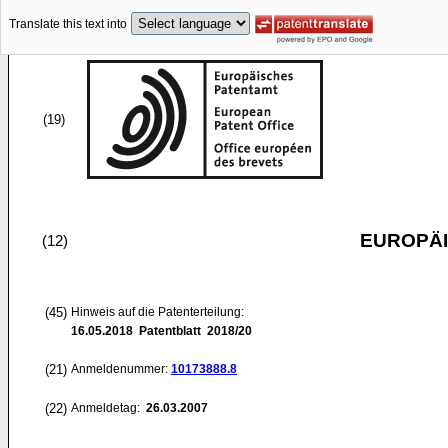
Translate this text into
(19)
EUROPÄI
(12)
(45)
Hinweis auf die Patenterteilung:
16.05.2018
Patentblatt 2018/20
(21)
Anmeldenummer:
10173888.8
(22)
Anmeldetag:
26.03.2007