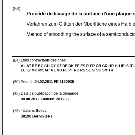
(54)
Procédé de lissage de la surface d'une plaque
Verfahren zum Glätten der Oberfläche eines Halble
Method of smoothing the surface of a semiconducto
(84)
Etats contractants désignés:
AL AT BE BG CH CY CZ DE DK EE ES FI FR GB GR HR HU IE IS IT L
LU LV MC MK MT NL NO PL PT RO RS SE SI SK SM TR
(30)
Priorité:
04.02.2011
FR 1150935
(43)
Date de publication de la demande:
08.08.2012
Bulletin 2012/32
(73)
Titulaire:
Soitec
38190 Bernin (FR)