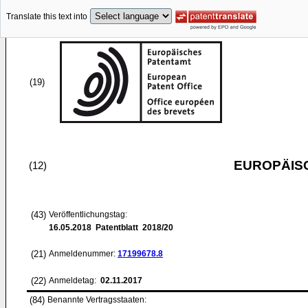
Translate this text into
(19)
EUROPÄIS
(12)
(43)
Veröffentlichungstag:
16.05.2018
Patentblatt 2018/20
(21)
Anmeldenummer:
17199678.8
(22)
Anmeldetag:
02.11.2017
(84)
Benannte Vertragsstaaten: