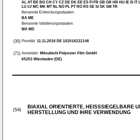
AL AT BE BG CH CY CZ DE DK EE ES FI FR GB GR HR HU IE IS IT L
LU LV MC MK MT NL NO PL PT RO RS SE SI SK SM TR
Benannte Erstreckungsstaaten:
BA ME
Benannte Validierungsstaaten:
MA MD
(30)
Priorität:
11.11.2016
DE 102016222146
(71)
Anmelder:
Mitsubishi Polyester Film GmbH
65203 Wiesbaden (DE)
BIAXIAL ORIENTIERTE, HEISSSIEGELBARE 
(54)
HERSTELLUNG UND IHRE VERWENDUNG