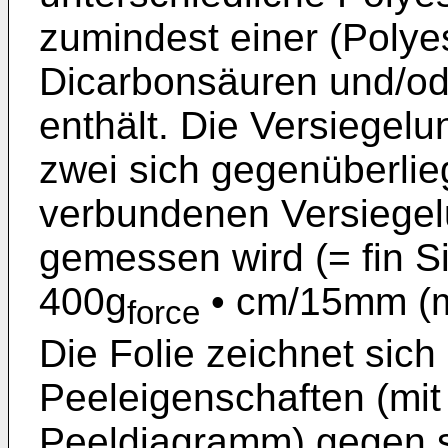
zumindest einer (Polyes
Dicarbonsäuren und/ode
enthält. Die Versiegel
zwei sich gegenüberlie
verbundenen Versiegel
gemessen wird (= fin S
400g
• cm/15mm (m
force
Die Folie zeichnet sich
Peeleigenschaften (mit
Peeldiagramm) gegen si