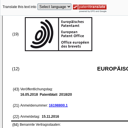
Translate this text into
(19)
EUROPÄIS
(12)
(43)
Veröffentlichungstag:
16.05.2018
Patentblatt 2018/20
(21)
Anmeldenummer:
16198800.1
(22)
Anmeldetag:
15.11.2016
(84)
Benannte Vertragsstaaten: