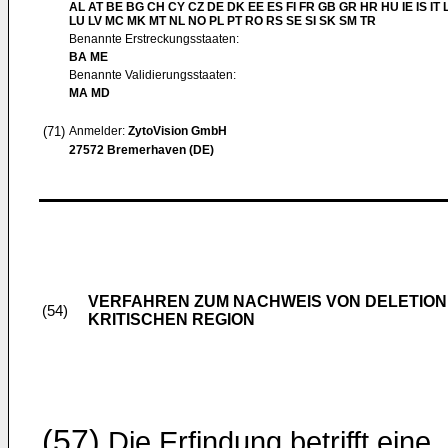
AL AT BE BG CH CY CZ DE DK EE ES FI FR GB GR HR HU IE IS IT L
LU LV MC MK MT NL NO PL PT RO RS SE SI SK SM TR
Benannte Erstreckungsstaaten:
BA ME
Benannte Validierungsstaaten:
MA MD
(71)
Anmelder:
ZytoVision GmbH
27572 Bremerhaven (DE)
VERFAHREN ZUM NACHWEIS VON DELETIONE
(54)
KRITISCHEN REGION
(57)
Die Erfindung betrifft eine