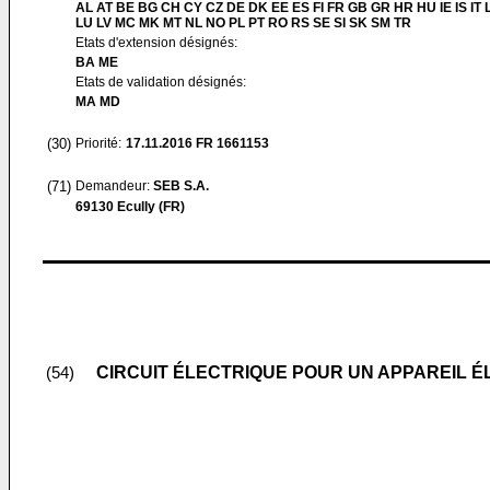
AL AT BE BG CH CY CZ DE DK EE ES FI FR GB GR HR HU IE IS IT L
LU LV MC MK MT NL NO PL PT RO RS SE SI SK SM TR
Etats d'extension désignés:
BA ME
Etats de validation désignés:
MA MD
(30)
Priorité:
17.11.2016
FR 1661153
(71)
Demandeur:
SEB S.A.
69130 Ecully (FR)
CIRCUIT ÉLECTRIQUE POUR UN APPAREIL 
(54)