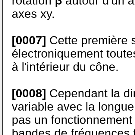
rotation
β
autour d'un a
axes xy.
[0007]
Cette première s
électroniquement toutes
à l'intérieur du cône.
[0008]
Cependant la di
variable avec la longu
pas un fonctionnement
bandes de fréquences 