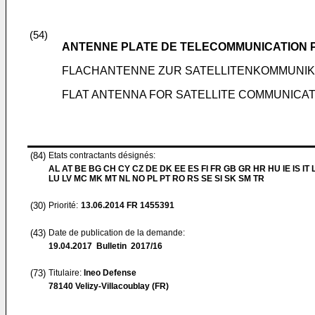
(54)
ANTENNE PLATE DE TELECOMMUNICATION P
FLACHANTENNE ZUR SATELLITENKOMMUNIK
FLAT ANTENNA FOR SATELLITE COMMUNICAT
(84)
Etats contractants désignés:
AL AT BE BG CH CY CZ DE DK EE ES FI FR GB GR HR HU IE IS IT L
LU LV MC MK MT NL NO PL PT RO RS SE SI SK SM TR
(30)
Priorité:
13.06.2014
FR 1455391
(43)
Date de publication de la demande:
19.04.2017
Bulletin 2017/16
(73)
Titulaire:
Ineo Defense
78140 Velizy-Villacoublay (FR)