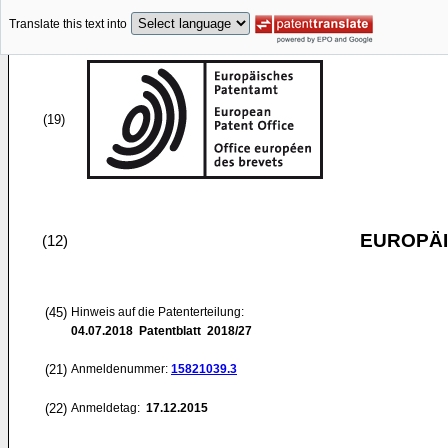
Translate this text into
(19)
EUROPÄI
(12)
(45)
Hinweis auf die Patenterteilung:
04.07.2018
Patentblatt 2018/27
(21)
Anmeldenummer:
15821039.3
(22)
Anmeldetag:
17.12.2015