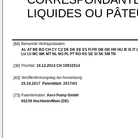
LIQUIDES OU PÂT
(84)
Benannte Vertragsstaaten:
AL AT BE BG CH CY CZ DE DK EE ES FI FR GB GR HR HU IE IS IT L
LU LV MC MK MT NL NO PL PT RO RS SE SI SK SM TR
(30)
Priorität:
19.12.2014
CH 19932014
(43)
Veröffentlichungstag der Anmeldung:
25.10.2017
Patentblatt 2017/43
(73)
Patentinhaber:
Aero Pump GmbH
65239 Hochheim/Main (DE)