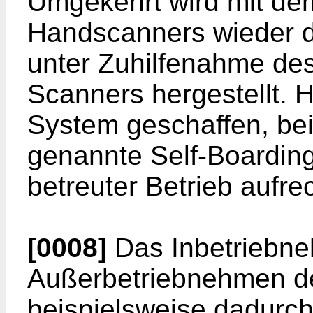
Umgekehrt wird mit d
Handscanners wieder de
unter Zuhilfenahme des 
Scanners hergestellt. H
System geschaffen, be
genannte Self-Boarding
betreuter Betrieb aufr
[0008]
Das Inbetriebn
Außerbetriebnehmen d
beispielsweise dadurch