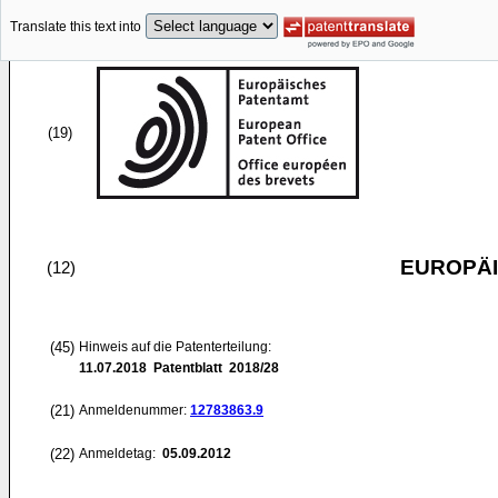
Translate this text into
(19)
EUROPÄI
(12)
(45)
Hinweis auf die Patenterteilung:
11.07.2018
Patentblatt 2018/28
(21)
Anmeldenummer:
12783863.9
(22)
Anmeldetag:
05.09.2012