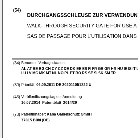
(54)
DURCHGANGSSCHLEUSE ZUR VERWENDUN
WALK-THROUGH SECURITY GATE FOR USE A
SAS DE PASSAGE POUR L'UTILISATION DAN
(84)
Benannte Vertragsstaaten:
AL AT BE BG CH CY CZ DE DK EE ES FI FR GB GR HR HU IE IS IT L
LU LV MC MK MT NL NO PL PT RO RS SE SI SK SM TR
(30)
Priorität:
06.09.2011
DE 202011051222 U
(43)
Veröffentlichungstag der Anmeldung:
16.07.2014
Patentblatt 2014/29
(73)
Patentinhaber:
Kaba Gallenschütz GmbH
77815 Bühl (DE)