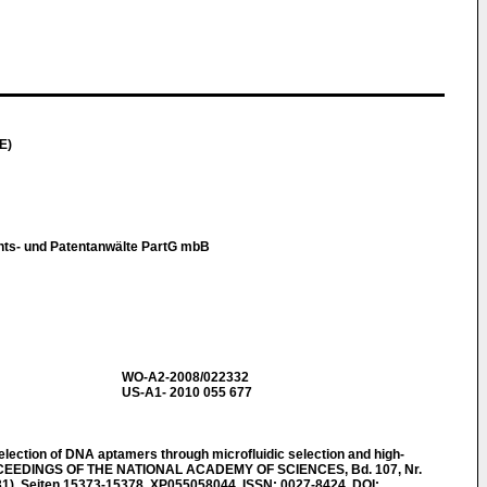
E)
chts- und Patentanwälte PartG mbB
WO-A2-2008/022332
US-A1- 2010 055 677
election of DNA aptamers through microfluidic selection and high-
OCEEDINGS OF THE NATIONAL ACADEMY OF SCIENCES, Bd. 107, Nr.
31), Seiten 15373-15378, XP055058044, ISSN: 0027-8424, DOI: