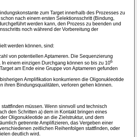
d Bindungskonstante zum Target innerhalb des Prozesses zu
 schon nach einem ersten Selektionsschritt (Bindung,
n durchgeführt werden kann, den Prozess zu beenden und
nsschritts noch während der Vorbereitung der
ielt werden können, sind:
zahl von potentiellen Aptameren. Die Sequenzierung
6
. In einem einzigen Durchgang können so bis zu 10
 dem Target am Ende eine Gruppe von Aptameren gefunden
 bisherigen Amplifikation konkurrieren die Oligonukleotide
von ihren Bindungsqualitäten, verloren gehen können.
 stattfinden müssen. Wenn sinnvoll und technisch
nach den Schritten a) dem in Kontakt bringen eines
er Oligonukleotide an die Zielstruktur, und dem
äumlich getrennte Amplifizieren, das Vergeben einer
erschiedenen zeitlichen Reihenfolgen stattfinden, oder
elen deutlich wird.