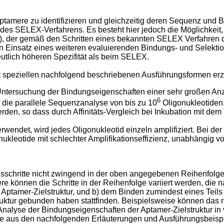
t Aptamere zu identifizieren und gleichzeitig deren Sequenz un
 des SELEX-Verfahrens. Es besteht hier jedoch die Möglichkeit,
get), der gemäß den Schritten eines bekannten SELEX Verfahre
en Einsatz eines weiteren evaluierenden Bindungs- und Selektio
utlich höheren Spezifität als beim SELEX.
mit speziellen nachfolgend beschriebenen Ausführungsformen erz
Untersuchung der Bindungseigenschaften einer sehr großen An
6
t die parallele Sequenzanalyse von bis zu 10
Oligonukleotiden
t werden, so dass durch Affinitäts-Vergleich bei Inkubation mit
erwendet, wird jedes Oligonukleotid einzeln amplifiziert. Bei der
onukleotide mit schlechter Amplifikationseffizienz, unabhängig 
ensschritte nicht zwingend in der oben angegebenen Reihenfolge
e können die Schritte in der Reihenfolge variiert werden, die 
ptamer-Zielstruktur, und b) dem Binden zumindest eines Teils d
ruktur gebunden haben stattfinden. Beispielsweise können das r
alyse der Bindungseigenschaften der Aptamer-Zielstruktur in v
 wie aus den nachfolgenden Erläuterungen und Ausführungsbeispi