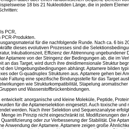
pielsweise 18 bis 21 Nukleotiden Länge, die in jedem Element 
chritten:
els PCR,
n PCR-Produkten.
sgangsmaterial für die nachfolgende Runde. Nach ca. 6 bis 20 
ebkräfte dieses evolutiven Prozesses sind die Selektionsbeding
atur, Inkubationszeit, Effizienz der Abtrennung ungebundener D
t der Aptamere von der Stringenz der Bedingungen ab, die im V
eit an das Target, wird durch ihre dreidimensionale Struktur beg
d den Umgebungsbedingungen abhängt. Aptamere bilden typische
mplexes oder G-quadruplex Strukturen aus. Aptamere gehen bei A
le Faltung eine spezifische Bindungsstelle für das Target ausb
elwirkungen wie Strukturkompatibilität, Stapelung aromatische
 Gruppen und Wasserstoffbrückenbindungen.
entwickelt: anorganische und kleine Moleküle, Peptide, Protei
rden für die Aptamerselektion eingesetzt. Auch toxische und n
endet werden. Nach ihrer Selektion und Sequenzanalyse erfolgt
Menge im Prinzip nicht eingeschränkt ist. Modifizierungen der 
 Quantifizierung oder zur Verbesserung der Stabilität. Die Apta
tische Anwendung der Aptamere. Aptamere zeigen große Ähnlichke