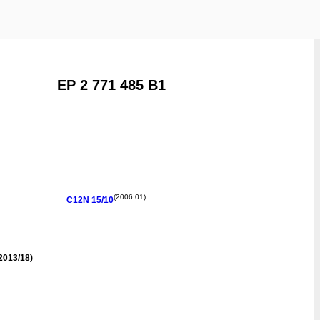
EP 2 771 485 B1
(2006.01)
C12N
15/10
2013/18)