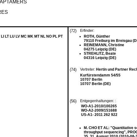
F APTAMERS
RES
(72)
Erfinder:
 LI LT LU LV MC MK MT NL NO PL PT
ROTH, Günther
79110 Freiburg im Breisgau (D
REINEMANN, Christine
04275 Leipzig (DE)
STREHLITZ, Beate
04316 Leipzig (DE)
(74)
Vertreter:
Hertin und Partner Re
Kurfürstendamm 54/55
10707 Berlin
10707 Berlin (DE)
(56)
Entgegenhaltungen: :
WO-A1-2010/100265
WO-A2-2009/151688
US-A1- 2011 262 922
M. CHO ET AL: "Quantitative s
throughput sequencing", PR
35, 31. August 2010 (2010-08-