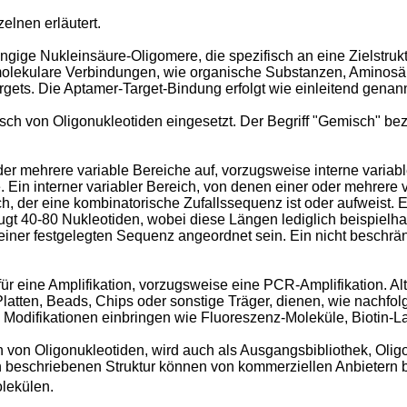
elnen erläutert.
ngige Nukleinsäure-Oligomere, die spezifisch an eine Zielstrukt
molekulare Verbindungen, wie organische Substanzen, Aminosäur
gets. Die Aptamer-Target-Bindung erfolgt wie einleitend genann
h von Oligonukleotiden eingesetzt. Der Begriff "Gemisch" bez
er mehrere variable Bereiche auf, vorzugsweise interne vari
. Ein interner variabler Bereich, von denen einer oder mehrere 
 der eine kombinatorische Zufallssequenz ist oder aufweist. Ei
gt 40-80 Nukleotiden, wobei diese Längen lediglich beispielha
iner festgelegten Sequenz angeordnet sein. Ein nicht beschrän
r eine Amplifikation, vorzugsweise eine PCR-Amplifikation. Al
Platten, Beads, Chips oder sonstige Träger, dienen, wie nachfo
 Modifikationen einbringen wie Fluoreszenz-Moleküle, Biotin-L
n Oligonukleotiden, wird auch als Ausgangsbibliothek, Oligon
n beschriebenen Struktur können von kommerziellen Anbietern be
lekülen.