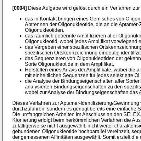
[0004]
Diese Aufgabe wird gelöst durch ein Verfahren zu
das in Kontakt bringen eines Gemisches von Oligonuk
Abtrennen der Oligonukleotide, die an die Aptamer-
Oligonukleotiden,
das räumlich getrennte Amplifizieren aller Oligonuk
Oligonukleotid, wobei jedes Amplifikat vorwiegend e
das Vergeben einer spezifischen Ortskennzeichnung 
spezifischen Ortskennzeichnung eindeutig identifizie
das Sequenzieren von Oligonukleotiden der gekennz
Sorte Oligonukleotide in dem Amplifikat,
Herstellen eines Arrays der Amplifikate, wobei die 
mit einheitlichen Sequenzen für jedes selektierte Ol
die Analyse der Bindungseigenschaften aller Sorten
analysierten Bindungseigenschaften zu den spezifi
wobei zur Analyse der Bindungseigenschaften das Arr
Dieses Verfahren zur Aptamer-Identifizierung/Gewinnung v
durchzuführen, sondern es genügt bereits eine einfache S
Die umfangreichen Arbeiten im Anschluss an den SELEX, 
Klonierung erfolgt beim herkömmlichen Verfahren die Ausw
zufälligerweise nicht ausgewählt, nicht weiter charakter
gebundenen Oligonukleotide hochparallel vereinzelt, seq
der gemessenen Affinitäten ausgewählt. Somit erzielt di