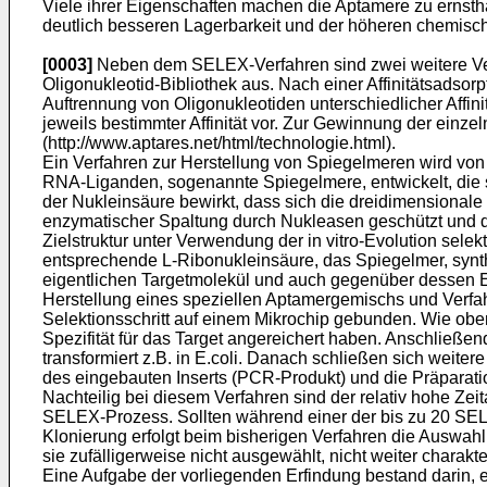
Viele ihrer Eigenschaften machen die Aptamere zu ernsthaf
deutlich besseren Lagerbarkeit und der höheren chemische
[0003]
Neben dem SELEX-Verfahren sind zwei weitere Verf
Oligonukleotid-Bibliothek aus. Nach einer Affinitätsadsorp
Auftrennung von Oligonukleotiden unterschiedlicher Affin
jeweils bestimmter Affinität vor. Zur Gewinnung der einz
(http://www.aptares.net/html/technologie.html).
Ein Verfahren zur Herstellung von Spiegelmeren wird v
RNA-Liganden, sogenannte Spiegelmere, entwickelt, die 
der Nukleinsäure bewirkt, dass sich die dreidimensionale
enzymatischer Spaltung durch Nukleasen geschützt und d
Zielstruktur unter Verwendung der in vitro-Evolution sele
entsprechende L-Ribonukleinsäure, das Spiegelmer, syn
eigentlichen Targetmolekül und auch gegenüber dessen En
Herstellung eines speziellen Aptamergemischs und Verfah
Selektionsschritt auf einem Mikrochip gebunden. Wie obe
Spezifität für das Target angereichert haben. Anschließe
transformiert z.B. in E.coli. Danach schließen sich weite
des eingebauten Inserts (PCR-Produkt) und die Präparat
Nachteilig bei diesem Verfahren sind der relativ hohe Z
SELEX-Prozess. Sollten während einer der bis zu 20 SEL
Klonierung erfolgt beim bisherigen Verfahren die Auswahl
sie zufälligerweise nicht ausgewählt, nicht weiter charakt
Eine Aufgabe der vorliegenden Erfindung bestand darin, ei