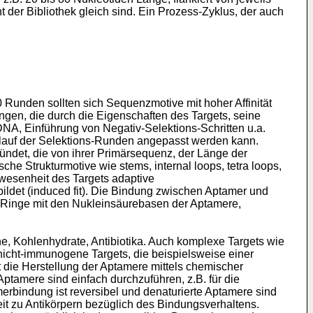
der Bibliothek gleich sind. Ein Prozess-Zyklus, der auch
Runden sollten sich Sequenzmotive mit hoher Affinität
ungen, die durch die Eigenschaften des Targets, seine
NA, Einführung von Negativ-Selektions-Schritten u.a.
erlauf der Selektions-Runden angepasst werden kann.
ründet, die von ihrer Primärsequenz, der Länge der
 Strukturmotive wie stems, internal loops, tetra loops,
nwesenheit des Targets adaptive
ildet (induced fit). Die Bindung zwischen Aptamer und
r Ringe mit den Nukleinsäurebasen der Aptamere,
ne, Kohlenhydrate, Antibiotika. Auch komplexe Targets wie
icht-immunogene Targets, die beispielsweise einer
 die Herstellung der Aptamere mittels chemischer
Aptamere sind einfach durchzuführen, z.B. für die
merbindung ist reversibel und denaturierte Aptamere sind
it zu Antikörpern bezüglich des Bindungsverhaltens.