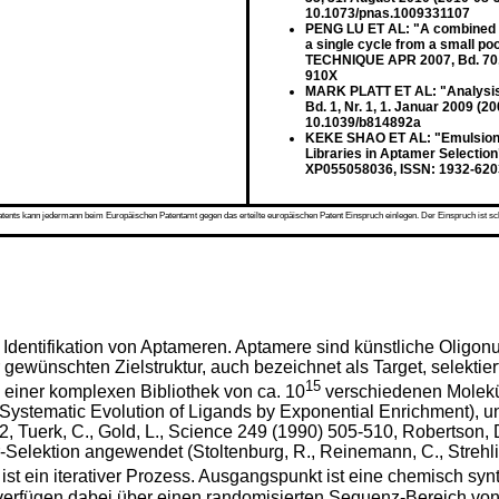
10.1073/pnas.1009331107
PENG LU ET AL: "A combined a
a single cycle from a small
TECHNIQUE APR 2007, Bd. 70, N
910X
MARK PLATT ET AL: "Analysis 
Bd. 1, Nr. 1, 1. Januar 2009 (
10.1039/b814892a
KEKE SHAO ET AL: "Emulsion 
Libraries in Aptamer Selection
XP055058036, ISSN: 1932-6203
s kann jedermann beim Europäischen Patentamt gegen das erteilte europäischen Patent Einspruch einlegen. Der Einspruch ist schriftli
r Identifikation von Aptameren. Aptamere sind künstliche Oligonu
 gewünschten Zielstruktur, auch bezeichnet als Target, selekti
15
s einer komplexen Bibliothek von ca. 10
verschiedenen Molekü
(Systematic Evolution of Ligands by Exponential Enrichment), 
22
,
Tuerk, C., Gold, L., Science 249 (1990) 505-510
,
Robertson, D
r-Selektion angewendet (
Stoltenburg, R., Reinemann, C., Strehl
in iterativer Prozess. Ausgangspunkt ist eine chemisch synthe
rfügen dabei über einen randomisierten Sequenz-Bereich von z.