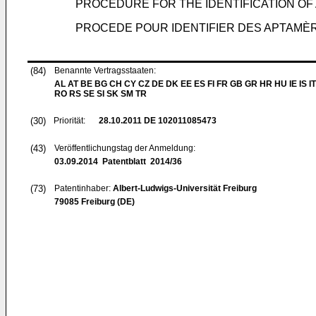
PROCEDURE FOR THE IDENTIFICATION O
PROCEDE POUR IDENTIFIER DES APTAMÈ
(84)
Benannte Vertragsstaaten:
AL AT BE BG CH CY CZ DE DK EE ES FI FR GB GR HR HU IE IS IT
RO RS SE SI SK SM TR
(30)
Priorität:
28.10.2011
DE 102011085473
(43)
Veröffentlichungstag der Anmeldung:
03.09.2014
Patentblatt 2014/36
(73)
Patentinhaber:
Albert-Ludwigs-Universität Freiburg
79085 Freiburg (DE)