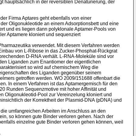
t hauptsächlich in der reversiblen Denaturierung, der
er Firma Aptares geht ebenfalls von einer
ung der Oligonukleotide an einem Adsorptionsbett und eine
iert und es liegen dann polyklonale Aptamer-Pools von
ler Aptamere kloniert und sequenziert
Pharmazeutika verwendet. Mit diesem Verfahren werden
 Einbau von L-Ribose in das Zucker-Phosphat-Rückgrat
entsprechenden D-RNA verhält. L-RNA-Moleküle sind vor
rden Liganden zum Enantiomer der eigentlichen
charakterisiert so wird auf chemischem Weg die
seigenschaften des Liganden gegenüber seinem
gelmers getroffen werden.
WO 2009/151688
offenbart die
en. In einem Verfahren ist das Aptamergemisch für den
 20 Runden Sequenzmotive mit hoher Affinität und
n Oligonukleotid-Pool zur Vereinzelung kloniert und
n hinsichtlich der Korrektheit der Plasmid-DNA (pDNA) und
d die umfangreichen Arbeiten im Anschluss an den
in, so können gute Binder verloren gehen. Nach der
benfalls einzelne gute Binder verloren gehen können, weil
.