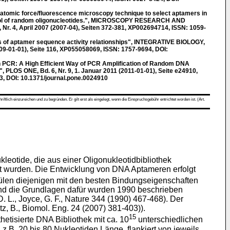
tomic force/fluorescence microscopy technique to select aptamers in
 pool of random oligonucleotides.", MICROSCOPY RESEARCH AND
r. 4, April 2007 (2007-04), Seiten 372-381, XP002694714, ISSN: 1059-
of aptamer sequence activity relationships", INTEGRATIVE BIOLOGY,
2009-01-01), Seite 116, XP055058069, ISSN: 1757-9694, DOI:
PCR: A High Efficient Way of PCR Amplification of Random DNA
", PLOS ONE, Bd. 6, Nr. 9, 1. Januar 2011 (2011-01-01), Seite e24910,
, DOI: 10.1371/journal.pone.0024910
ch einzureichen und zu begründen. Er gilt erst als eingelegt, wenn die Einspruchsgebühr entrichtet worden ist. (Art.
kleotide, die aus einer Oligonukleotidbibliothek
ert wurden. Die Entwicklung von DNA Aptameren erfolgt
len diejenigen mit den besten Bindungseigenschaften
und die Grundlagen dafür wurden 1990 beschrieben
. L., Joyce, G. F., Nature 344 (1990) 467-468
). Der
itz, B., Biomol. Eng. 24 (2007) 381-403
)).
15
tisierte DNA Bibliothek mit ca. 10
unterschiedlichen
B. 20 bis 80 Nukleotiden Länge, flankiert von jeweils