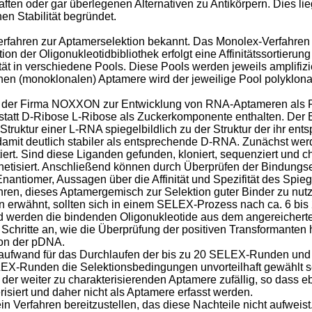
ten oder gar überlegenen Alternativen zu Antikörpern. Dies lieg
n Stabilität begründet.
ahren zur Aptamerselektion bekannt. Das Monolex-Verfahren d
tion der Oligonukleotidbibliothek erfolgt eine Affinitätssortier
ität in verschiedene Pools. Diese Pools werden jeweils amplifiz
elnen (monoklonalen) Aptamere wird der jeweilige Pool polyklona
on der Firma NOXXON zur Entwicklung von RNA-Aptameren als 
statt D-Ribose L-Ribose als Zuckerkomponente enthalten. Der
 Struktur einer L-RNA spiegelbildlich zu der Struktur der ihr 
amit deutlich stabiler als entsprechende D-RNA. Zunächst we
ktiert. Sind diese Liganden gefunden, kloniert, sequenziert und 
thetisiert. Anschließend können durch Überprüfen der Bindung
antiomer, Aussagen über die Affinität und Spezifität des Spie
ren, dieses Aptamergemisch zur Selektion guter Binder zu nutz
n erwähnt, sollten sich in einem SELEX-Prozess nach ca. 6 bis
nd werden die bindenden Oligonukleotide aus dem angereicherte
re Schritte an, wie die Überprüfung der positiven Transformante
ion der pDNA.
eitaufwand für das Durchlaufen der bis zu 20 SELEX-Runden un
EX-Runden die Selektionsbedingungen unvorteilhaft gewählt se
 der weiter zu charakterisierenden Aptamere zufällig, so dass e
erisiert und daher nicht als Aptamere erfasst werden.
n Verfahren bereitzustellen, das diese Nachteile nicht aufweist