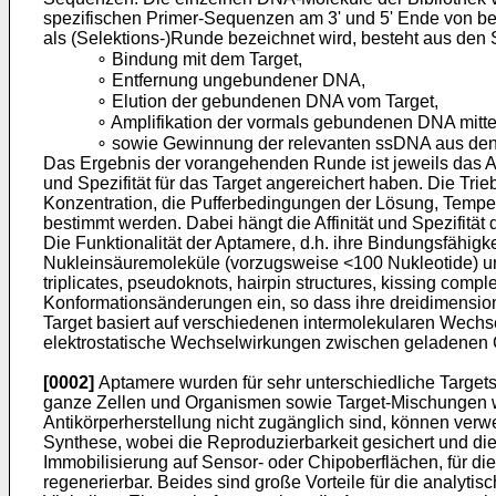
spezifischen Primer-Sequenzen am 3' und 5' Ende von beis
als (Selektions-)Runde bezeichnet wird, besteht aus den S
∘ Bindung mit dem Target,
∘ Entfernung ungebundener DNA,
∘ Elution der gebundenen DNA vom Target,
∘ Amplifikation der vormals gebundenen DNA mitt
∘ sowie Gewinnung der relevanten ssDNA aus de
Das Ergebnis der vorangehenden Runde ist jeweils das Au
und Spezifität für das Target angereichert haben. Die Tri
Konzentration, die Pufferbedingungen der Lösung, Temper
bestimmt werden. Dabei hängt die Affinität und Spezifitä
Die Funktionalität der Aptamere, d.h. ihre Bindungsfähigk
Nukleinsäuremoleküle (vorzugsweise <100 Nukleotide) un
triplicates, pseudoknots, hairpin structures, kissing co
Konformationsänderungen ein, so dass ihre dreidimensiona
Target basiert auf verschiedenen intermolekularen Wechs
elektrostatische Wechselwirkungen zwischen geladenen
[0002]
Aptamere wurden für sehr unterschiedliche Targets 
ganze Zellen und Organismen sowie Target-Mischungen wu
Antikörperherstellung nicht zugänglich sind, können verw
Synthese, wobei die Reproduzierbarkeit gesichert und die 
Immobilisierung auf Sensor- oder Chipoberflächen, für die
regenerierbar. Beides sind große Vorteile für die analy