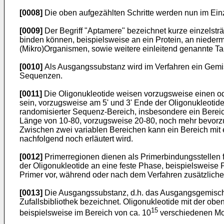
[0008]
Die oben aufgezählten Schritte werden nun im Einz
[0009]
Der Begriff "Aptamere" bezeichnet kurze einzelsträ
binden können, beispielsweise an ein Protein, an nieder
(Mikro)Organismen, sowie weitere einleitend genannte Tar
[0010]
Als Ausgangssubstanz wird im Verfahren ein Gemisc
Sequenzen.
[0011]
Die Oligonukleotide weisen vorzugsweise einen od
sein, vorzugsweise am 5' und 3' Ende der Oligonukleotide
randomisierter Sequenz-Bereich, insbesondere ein Bereich,
Länge von 10-80, vorzugsweise 20-80, noch mehr bevorzu
Zwischen zwei variablen Bereichen kann ein Bereich mit e
nachfolgend noch erläutert wird.
[0012]
Primerregionen dienen als Primerbindungsstellen fü
der Oligonukleotide an eine feste Phase, beispielsweise 
Primer vor, während oder nach dem Verfahren zusätzliche
[0013]
Die Ausgangssubstanz, d.h. das Ausgangsgemisch vo
Zufallsbibliothek bezeichnet. Oligonukleotide mit der obe
15
beispielsweise im Bereich von ca. 10
verschiedenen Mo