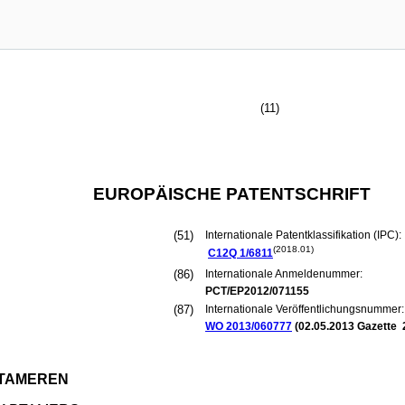
(11)
EUROPÄISCHE PATENTSCHRIFT
(51)
Internationale Patentklassifikation (IPC):
(2018.01)
C12Q
1/6811
(86)
Internationale Anmeldenummer:
PCT/EP2012/071155
(87)
Internationale Veröffentlichungsnummer:
WO 2013/060777
(
02.05.2013
Gazette 
PTAMEREN