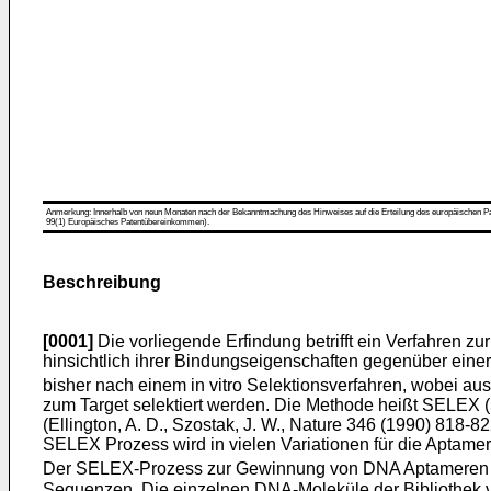
Anmerkung: Innerhalb von neun Monaten nach der Bekanntmachung des Hinweises auf die Erteilung des europäischen Patent
99(1) Europäisches Patentübereinkommen).
Beschreibung
[0001]
Die vorliegende Erfindung betrifft ein Verfahren zu
hinsichtlich ihrer Bindungseigenschaften gegenüber einer
bisher nach einem in vitro Selektionsverfahren, wobei au
zum Target selektiert werden. Die Methode heißt SELEX 
(
Ellington, A. D., Szostak, J. W., Nature 346 (1990) 818-8
SELEX Prozess wird in vielen Variationen für die Aptame
Der SELEX-Prozess zur Gewinnung von DNA Aptameren ist e
Sequenzen. Die einzelnen DNA-Moleküle der Bibliothek ve