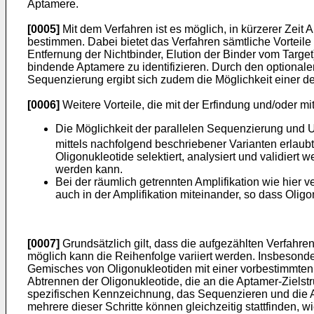
Aptamere.
[0005]
Mit dem Verfahren ist es möglich, in kürzerer Zei
bestimmen. Dabei bietet das Verfahren sämtliche Vorteile
Entfernung der Nichtbinder, Elution der Binder vom Tar
bindende Aptamere zu identifizieren. Durch den optional
Sequenzierung ergibt sich zudem die Möglichkeit einer de
[0006]
Weitere Vorteile, die mit der Erfindung und/oder 
Die Möglichkeit der parallelen Sequenzierung und 
mittels nachfolgend beschriebener Varianten erlaub
Oligonukleotide selektiert, analysiert und validier
werden kann.
Bei der räumlich getrennten Amplifikation wie hier v
auch in der Amplifikation miteinander, so dass Olig
[0007]
Grundsätzlich gilt, dass die aufgezählten Verfahr
möglich kann die Reihenfolge variiert werden. Insbesonder
Gemisches von Oligonukleotiden mit einer vorbestimmten A
Abtrennen der Oligonukleotide, die an die Aptamer-Zielst
spezifischen Kennzeichnung, das Sequenzieren und die An
mehrere dieser Schritte können gleichzeitig stattfinden,