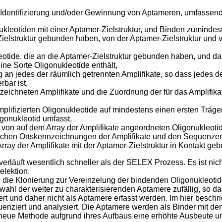
r Identifizierung und/oder Gewinnung von Aptameren, umfassen
leotiden mit einer Aptamer-Zielstruktur, und Binden zumindest e
Zielstruktur gebunden haben, von der Aptamer-Zielstruktur und 
leotide, die an die Aptamer-Zielstruktur gebunden haben, und da
ine Sorte Oligonukleotide enthält,
an jedes der räumlich getrennten Amplifikate, so dass jedes 
rbar ist,
eichneten Amplifikate und die Zuordnung der für das Amplifik
amplifizierten Oligonukleotide auf mindestens einen ersten Träg
igonukleotid umfasst,
 von auf dem Array der Amplifikate angeordneten Oligonukleotid
schen Ortskennzeichnungen der Amplifikate und den Sequenzen
ay der Amplifikate mit der Aptamer-Zielstruktur in Kontakt gebr
erläuft wesentlich schneller als der SELEX Prozess. Es ist ni
elektion.
die Klonierung zur Vereinzelung der bindenden Oligonukleotid
ahl der weiter zu charakterisierenden Aptamere zufällig, so da
isiert und daher nicht als Aptamere erfasst werden. Im hier be
uenziert und analysiert. Die Aptamere werden als Binder mit de
e neue Methode aufgrund ihres Aufbaus eine erhöhte Ausbeute 