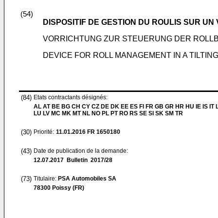
(54)
DISPOSITIF DE GESTION DU ROULIS SUR U
VORRICHTUNG ZUR STEUERUNG DER ROLL
DEVICE FOR ROLL MANAGEMENT IN A TILTIN
(84)
Etats contractants désignés:
AL AT BE BG CH CY CZ DE DK EE ES FI FR GB GR HR HU IE IS IT L
LU LV MC MK MT NL NO PL PT RO RS SE SI SK SM TR
(30)
Priorité:
11.01.2016
FR 1650180
(43)
Date de publication de la demande:
12.07.2017
Bulletin 2017/28
(73)
Titulaire:
PSA Automobiles SA
78300 Poissy (FR)