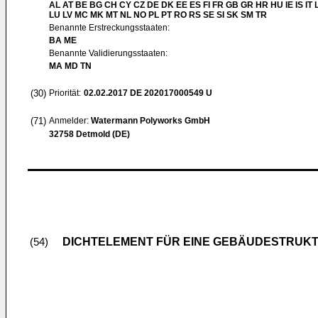
AL AT BE BG CH CY CZ DE DK EE ES FI FR GB GR HR HU IE IS IT L
LU LV MC MK MT NL NO PL PT RO RS SE SI SK SM TR
Benannte Erstreckungsstaaten:
BA ME
Benannte Validierungsstaaten:
MA MD TN
(30)
Priorität:
02.02.2017
DE 202017000549 U
(71)
Anmelder:
Watermann Polyworks GmbH
32758 Detmold (DE)
DICHTELEMENT FÜR EINE GEBÄUDESTRUK
(54)