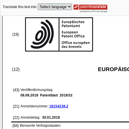
Translate this text into
(19)
EUROPÄIS
(12)
(43)
Veröffentlichungstag:
08.08.2018
Patentblatt 2018/32
(21)
Anmeldenummer:
18154238.2
(22)
Anmeldetag:
30.01.2018
(84)
Benannte Vertragsstaaten: