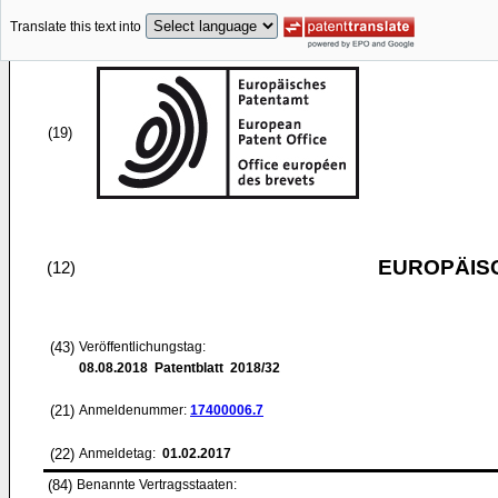
Translate this text into
(19)
EUROPÄIS
(12)
(43)
Veröffentlichungstag:
08.08.2018
Patentblatt 2018/32
(21)
Anmeldenummer:
17400006.7
(22)
Anmeldetag:
01.02.2017
(84)
Benannte Vertragsstaaten: