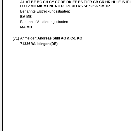
AL AT BE BG CH CY CZ DE DK EE ES FI FR GB GR HR HU IE IS IT L
LU LV MC MK MT NL NO PL PT RO RS SE SI SK SM TR
Benannte Erstreckungsstaaten:
BA ME
Benannte Validierungsstaaten:
MA MD
(71)
Anmelder:
Andreas Stihl AG & Co. KG
71336 Waiblingen (DE)