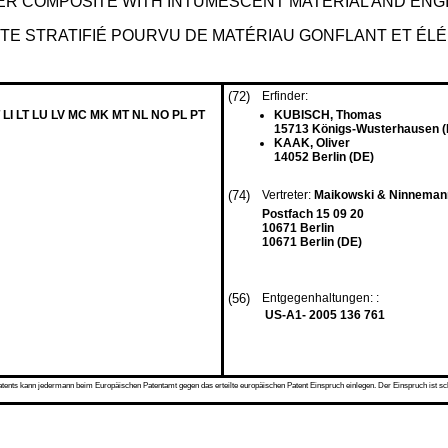
ER COMPOSITE WITH INTUMESCENT MATERIAL AND EN
ITE STRATIFIÉ POURVU DE MATÉRIAU GONFLANT ET É
(72)
Erfinder:
 LI LT LU LV MC MK MT NL NO PL PT
KUBISCH, Thomas
15713 Königs-Wusterhausen (
KAAK, Oliver
14052 Berlin (DE)
(74)
Vertreter:
Maikowski & Ninneman
Postfach 15 09 20
10671 Berlin
10671 Berlin (DE)
(56)
Entgegenhaltungen: :
US-A1- 2005 136 761
s kann jedermann beim Europäischen Patentamt gegen das erteilte europäischen Patent Einspruch einlegen. Der Einspruch ist schriftli