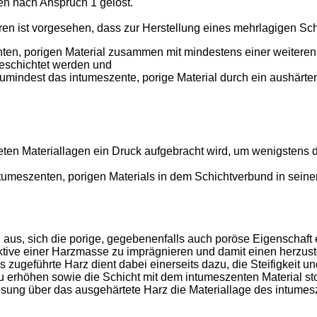
en nach Anspruch 1 gelöst.
n ist vorgesehen, dass zur Herstellung eines mehrlagigen Sc
en, porigen Material zusammen mit mindestens einer weiteren 
eschichtet werden und
mindest das intumeszente, porige Material durch ein aushärten
eten Materiallagen ein Druck aufgebracht wird, um wenigstens d
ntumeszenten, porigen Materials in dem Schichtverbund in sein
us, sich die porige, gegebenenfalls auch poröse Eigenschaft 
ektive einer Harzmasse zu imprägnieren und damit einen herzus
 zugeführte Harz dient dabei einerseits dazu, die Steifigkeit u
 erhöhen sowie die Schicht mit dem intumeszenten Material sto
ösung über das ausgehärtete Harz die Materiallage des intumes