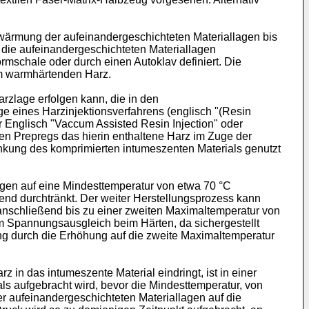
rwärmung der aufeinandergeschichteten Materiallagen bis
 die aufeinandergeschichteten Materiallagen
schale oder durch einen Autoklav definiert. Die
em warmhärtenden Harz.
rzlage erfolgen kann, die in den
ge eines Harzinjektionsverfahrens (englisch "(Resin
 Englisch "Vaccum Assisted Resin Injection" oder
en Prepregs das hierin enthaltene Harz im Zuge der
nkung des komprimierten intumeszenten Materials genutzt
agen auf eine Mindesttemperatur von etwa 70 °C
end durchtränkt. Der weiter Herstellungsprozess kann
anschließend bis zu einer zweiten Maximaltemperatur von
zum Spannungsausgleich beim Härten, da sichergestellt
ng durch die Erhöhung auf die zweite Maximaltemperatur
 in das intumeszente Material eindringt, ist in einer
s aufgebracht wird, bevor die Mindesttemperatur, von
er aufeinandergeschichteten Materiallagen auf die