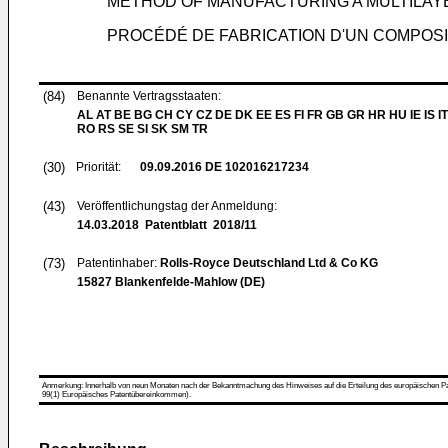
METHOD OF MANUFACTURING A MULTILAY
PROCÉDÉ DE FABRICATION D'UN COMPOS
(84)
Benannte Vertragsstaaten:
AL AT BE BG CH CY CZ DE DK EE ES FI FR GB GR HR HU IE IS IT
RO RS SE SI SK SM TR
(30)
Priorität:
09.09.2016
DE 102016217234
(43)
Veröffentlichungstag der Anmeldung:
14.03.2018
Patentblatt 2018/11
(73)
Patentinhaber:
Rolls-Royce Deutschland Ltd & Co KG
15827 Blankenfelde-Mahlow (DE)
Anmerkung: Innerhalb von neun Monaten nach der Bekanntmachung des Hinweises auf die Erteilung des europäischen Patent
99(1) Europäisches Patentübereinkommen).