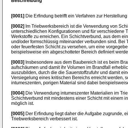
Beschreibung
[0001]
Die Erfindung betrifft ein Verfahren zur Herstellun
[0002]
Im Triebwerksbereich ist die Verwendung von Schic
unterschiedlichen Konfigurationen und für verschiedene 
Werkstoffe zu erreichen. Ein Schichtverbund, aus dem ein 
und/oder formschlüssig miteinander verbunden sind. Bei 
oder feuerfesten Schicht zu versehen, um eine vorgegebe
beispielsweise ein abgeschotteter Bereich definiert wer
[0003]
Insbesondere aus dem Baubereich ist es beim Bran
aufschäumen und damit ihr Volumen im Brandfall erheblic
auszubilden, durch die die Sauerstoffzufuhr und damit ei
Versiegelung eines kritischen Bereichs erreicht werden, 
intumeszenten, porigen Material sind dabei beispielswei
[0004]
Die Verwendung intumeszenter Materialien im Trieb
Schichtverbund mit mindestens einer Schicht mit einem i
möglich ist.
[0005]
Der Erfindung liegt daher die Aufgabe zugrunde, ei
Triebwerksbereich verbessert ist.