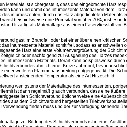
 Materials ist sichergestellt, dass das eingebrachte Harz re
rden kann und damit das intumeszente Material von dem Harz d
 des intumeszenten, durch das Harz abgedichteten Materials ei
ial weist beispielsweise eine Porosität von über 70%, insbeson
stand filzartig als Materiallage aus einem Faservliesstoff vor. 
rbund gast im Brandfall oder bei einer über einen kritischen
ibt das intumeszente Material somit frei, sodass es anschwelle
usgasende Harz eine erste Volumenvergrößerung der Schicht mit
t. Zeitgleich oder nachfolgend zur Ausgasung des Harzes respe
es intumeszenten Materials. Derart kann beispielsweise durch
s Schichtverbundes ähnlich einer Kerze abbrennt, bevor anschl
die einer weiteren Flammenausbreitung entgegenwirkt. Die Schic
wellwert ansteigenden Temperatur als eine Art Hitzeschild.
ung wenigstens der Materiallage des intumeszenten, porigen Ma
Hiermit ist dann regelmäßig auch verbunden, dass eine äußere 
ertiggestellten Schichtverbund üblicherweise eine Außenschicht
keit des aus dem Schichtverbund hergestellten Triebwerksbauteils
l Verwendung finden muss und der zur Verfügung stehende Baur
eriallage zur Bildung des Schichtverbunds ist in einer Ausführ
ere Schicht in Form eines Prepregs, also einem vorimprägnierten