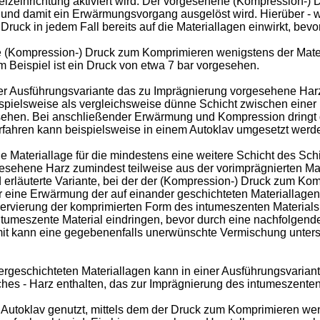
Heizeinrichtung aktiviert wird. Der vorgesehene (Kompression-) 
 und damit ein Erwärmungsvorgang ausgelöst wird. Hierüber - w
Druck in jedem Fall bereits auf die Materiallagen einwirkt, bevor
ne (Kompression-) Druck zum Komprimieren wenigstens der Mater
um Beispiel ist ein Druck von etwa 7 bar vorgesehen.
er Ausführungsvariante das zu Imprägnierung vorgesehene Harz 
ispielsweise als vergleichsweise dünne Schicht zwischen einer 
sehen. Bei anschließender Erwärmung und Kompression dringt 
erfahren kann beispielsweise in einem Autoklav umgesetzt werd
e Materiallage für die mindestens eine weitere Schicht des Sch
gesehene Harz zumindest teilweise aus der vorimprägnierten M
rläuterte Variante, bei der der (Kompression-) Druck zum Kom
r eine Erwärmung der auf einander geschichteten Materiallagen 
nservierung der komprimierten Form des intumeszenten Material
ntumeszente Material eindringen, bevor durch eine nachfolgend
Damit kann eine gegebenenfalls unerwünschte Vermischung unter
ergeschichteten Materiallagen kann in einer Ausführungsvarian
ches - Harz enthalten, das zur Imprägnierung des intumeszenten 
 Autoklav genutzt, mittels dem der Druck zum Komprimieren wen