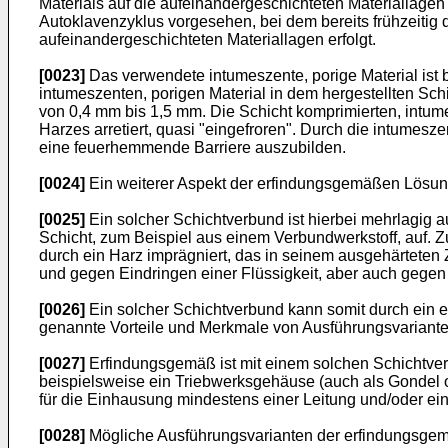
Materials auf die aufeinandergeschichteten Materiallage
Autoklavenzyklus vorgesehen, bei dem bereits frühzeitig
aufeinandergeschichteten Materiallagen erfolgt.
[0023]
Das verwendete intumeszente, porige Material ist b
intumeszenten, porigen Material in dem hergestellten Sch
von 0,4 mm bis 1,5 mm. Die Schicht komprimierten, intum
Harzes arretiert, quasi "eingefroren". Durch die intumes
eine feuerhemmende Barriere auszubilden.
[0024]
Ein weiterer Aspekt der erfindungsgemäßen Lösung i
[0025]
Ein solcher Schichtverbund ist hierbei mehrlagig 
Schicht, zum Beispiel aus einem Verbundwerkstoff, auf. Zu
durch ein Harz imprägniert, das in seinem ausgehärteten 
und gegen Eindringen einer Flüssigkeit, aber auch gegen
[0026]
Ein solcher Schichtverbund kann somit durch ein
genannte Vorteile und Merkmale von Ausführungsvariante
[0027]
Erfindungsgemäß ist mit einem solchen Schichtverb
beispielsweise ein Triebwerksgehäuse (auch als Gondel 
für die Einhausung mindestens einer Leitung und/oder ei
[0028]
Mögliche Ausführungsvarianten der erfindungsgem