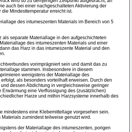
Druck wird so zu demjenigen Zeitpunkt aufgebracht, an
ie auch bei einer nachgeschalteten Aktivierung der
 die Mindesttemperatur erreicht ist.
iallage des intumeszenten Materials im Bereich von 5
als separate Materiallage in den aufgeschichteten
Materiallage des intumeszenten Materials und einer
dann das Harz in das intumeszente Material und den
en.
ichtverbundes vorimprägniert sein und damit das zu
ateriallage stammen. Insbesondere in diesem
primieren wenigstens der Materiallage des
erfolgt, als besonders vorteilhaft erweisen. Durch den
s und dessen Abdichtung in vergleichsweise geringer
e Erwärmung eine Verflüssigung des (zusätzlichen)
schiedlicher Harze und mithin Harzsysteme innerhalb des
te mindestens eine Klebemittellage vorgesehen sein.
Materials zumindest teilweise genutzt wird.
igstens der Materiallage des intumeszenten, porigen