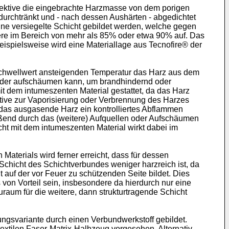
spektive die eingebrachte Harzmasse von dem porigen
urchtränkt und - nach dessen Aushärten - abgedichtet
ne versiegelte Schicht gebildet werden, welche gegen
dere im Bereich von mehr als 85% oder etwa 90% auf. Das
Beispielsweise wird eine Materiallage aus Tecnofire® der
 Schwellwert ansteigenden Temperatur das Harz aus dem
n oder aufschäumen kann, um brandhindernd oder
 dem intumeszenten Material gestattet, da das Harz
ktive zur Vaporisierung oder Verbrennung des Harzes
 das ausgasende Harz ein kontrolliertes Abflammen
ießend durch das (weitere) Aufquellen oder Aufschäumen
ht mit dem intumeszenten Material wirkt dabei im
terials wird ferner erreicht, dass für dessen
Schicht des Schichtverbundes weniger harzreich ist, da
 auf der vor Feuer zu schützenden Seite bildet. Dies
 von Vorteil sein, insbesondere da hierdurch nur eine
aum für die weitere, dann strukturtragende Schicht
ungsvariante durch einen Verbundwerkstoff gebildet.
 textilen Faser-Matrix-Halbzeug vorgesehen. Alternativ