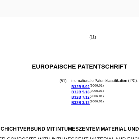
(11)
EUROPÄISCHE PATENTSCHRIFT
(51)
Internationale Patentklassifikation (IPC):
(2006.01)
B32B
5/02
(2006.01)
B32B
5/18
(2006.01)
B32B
7/12
(2006.01)
B32B
3/12
CHICHTVERBUND MIT INTUMESZENTEM MATERIAL UN