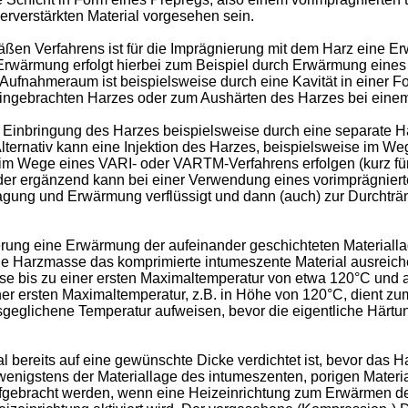
rverstärkten Material vorgesehen sein.
ßen Verfahrens ist für die Imprägnierung mit dem Harz eine E
Erwärmung erfolgt hierbei zum Beispiel durch Erwärmung eines
ahmeraum ist beispielsweise durch eine Kavität in einer Form
eingebrachten Harzes oder zum Aushärten des Harzes bei ein
e Einbringung des Harzes beispielsweise durch eine separate Ha
lternativ kann eine Injektion des Harzes, beispielsweise im We
 im Wege eines VARI- oder VARTM-Verfahrens erfolgen (kurz für
oder ergänzend kann bei einer Verwendung eines vorimprägniert
gung und Erwärmung verflüssigt und dann (auch) zur Durchträ
ierung eine Erwärmung der aufeinander geschichteten Materiall
ie Harzmasse das komprimierte intumeszente Material ausreich
se bis zu einer ersten Maximaltemperatur von etwa 120°C und 
einer ersten Maximaltemperatur, z.B. in Höhe von 120°C, dient 
geglichene Temperatur aufweisen, bevor die eigentliche Härtu
bereits auf eine gewünschte Dicke verdichtet ist, bevor das Harz
nigstens der Materiallage des intumeszenten, porigen Material
 aufgebracht werden, wenn eine Heizeinrichtung zum Erwärmen d