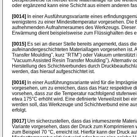
oder ergänzend kann eine Schicht aus einem anderen fase
[0014]
In einer Ausführungsvariante eines erfindungsgemä
wenigstens zu einer Mindesttemperatur vorgesehen. Die 
aufnehmenden Aufnahmeraumes des Werkzeugs. Dieser Aufn
Erwärmung dient beispielsweise zum Flüssighalten des 
[0015]
Es sei an dieser Stelle bereits angemerkt, dass di
aufeinandergeschichteten Materiallagen vorgesehen ist. A
Transfer Moulding", kurz "RTM") oder Vakuum unterstützt
"Vacuum Assisted Resin Transfer Moulding"). Alternativ 
Herstellung des Schichtverbundes durch Druckbeaufschla
werden, das hierauf aufgeschichtet ist.
[0016]
In einer Ausführungsvariante wird für die Imprägn
vorgesehen, um zu erreichen, dass das Harz respektive d
vorsehen, dass zur die Temperatur nachfolgend stufenwei
etwa 175°C erhöht wird. Eine definierte Verweilzeit bei 
werden soll, das Werkzeuge und Schichtverbund eine aus
erfolgt.
[0017]
Um sicherzustellen, dass das intumeszente Material 
Variante vorgesehen, dass der Druck zum Komprimieren we
zum Beispiel 70 °C, erreicht ist. Hierfür kann der Druck