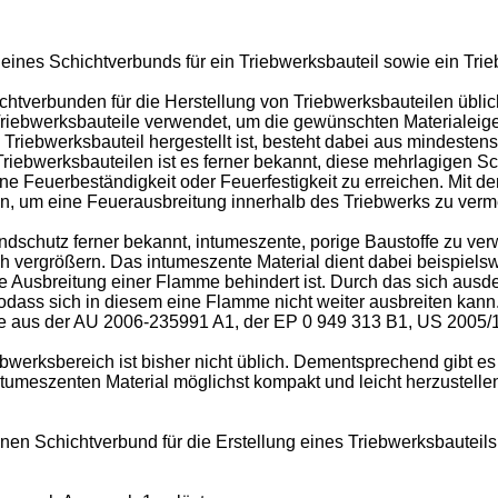
g eines Schichtverbunds für ein Triebwerksbauteil sowie ein Tri
htverbunden für die Herstellung von Triebwerksbauteilen üblich
Triebwerksbauteile verwendet, um die gewünschten Materialeige
Triebwerksbauteil hergestellt ist, besteht dabei aus mindestens 
Triebwerksbauteilen ist es ferner bekannt, diese mehrlagigen
ne Feuerbeständigkeit oder Feuerfestigkeit zu erreichen. Mit 
den, um eine Feuerausbreitung innerhalb des Triebwerks zu verm
dschutz ferner bekannt, intumeszente, porige Baustoffe zu ver
h vergrößern. Das intumeszente Material dient dabei beispiels
ne Ausbreitung einer Flamme behindert ist. Durch das sich aus
sodass sich in diesem eine Flamme nicht weiter ausbreiten kann
se aus der
AU 2006-235991 A1
, der
EP 0 949 313 B1
,
US 2005/
werksbereich ist bisher nicht üblich. Dementsprechend gibt es 
ntumeszenten Material möglichst kompakt und leicht herzustell
nen Schichtverbund für die Erstellung eines Triebwerksbauteils 