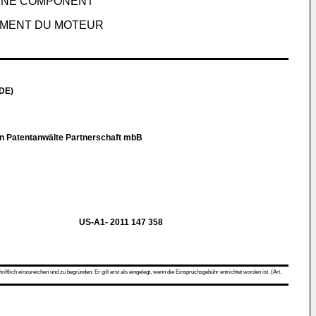
GINE COMPONENT
LÉMENT DU MOTEUR
DE)
n Patentanwälte Partnerschaft mbB
US-A1- 2011 147 358
ch einzureichen und zu begründen. Er gilt erst als eingelegt, wenn die Einspruchsgebühr entrichtet worden ist. (Art.