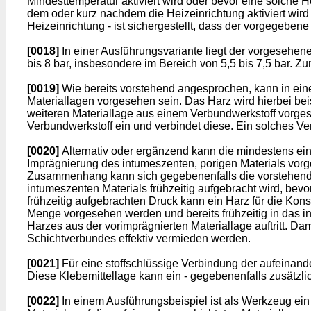
Mindesttemperatur aktiviert wird oder bevor eine solche 
dem oder kurz nachdem die Heizeinrichtung aktiviert wird
Heizeinrichtung - ist sichergestellt, dass der vorgegebene 
[0018]
In einer Ausführungsvariante liegt der vorgesehe
bis 8 bar, insbesondere im Bereich von 5,5 bis 7,5 bar. Z
[0019]
Wie bereits vorstehend angesprochen, kann in ein
Materiallagen vorgesehen sein. Das Harz wird hierbei be
weiteren Materiallage aus einem Verbundwerkstoff vorge
Verbundwerkstoff ein und verbindet diese. Ein solches V
[0020]
Alternativ oder ergänzend kann die mindestens ein
Imprägnierung des intumeszenten, porigen Materials vor
Zusammenhang kann sich gegebenenfalls die vorstehend e
intumeszenten Materials frühzeitig aufgebracht wird, bevo
frühzeitig aufgebrachten Druck kann ein Harz für die Ko
Menge vorgesehen werden und bereits frühzeitig in das i
Harzes aus der vorimprägnierten Materiallage auftritt. 
Schichtverbundes effektiv vermieden werden.
[0021]
Für eine stoffschlüssige Verbindung der aufeinand
Diese Klebemittellage kann ein - gegebenenfalls zusätzli
[0022]
In einem Ausführungsbeispiel ist als Werkzeug ein