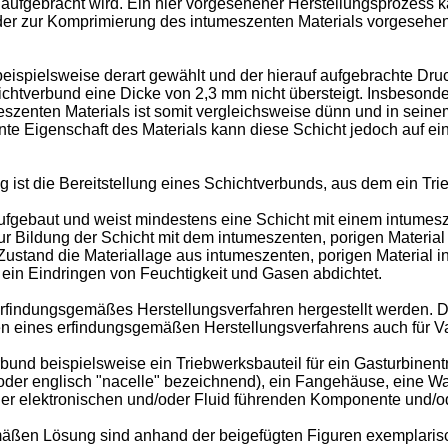
n aufgebracht wird. Ein hier vorgesehener Herstellungsprozess
 der zur Komprimierung des intumeszenten Materials vorgesehe
eispielsweise derart gewählt und der hierauf aufgebrachte Druck
ichtverbund eine Dicke von 2,3 mm nicht übersteigt. Insbesonder
eszenten Materials ist somit vergleichsweise dünn und in seine
zente Eigenschaft des Materials kann diese Schicht jedoch auf 
st die Bereitstellung eines Schichtverbunds, aus dem ein Trieb
aufgebaut und weist mindestens eine Schicht mit einem intumes
r Bildung der Schicht mit dem intumeszenten, porigen Material 
Zustand die Materiallage aus intumeszenten, porigen Material 
 ein Eindringen von Feuchtigkeit und Gasen abdichtet.
 erfindungsgemäßes Herstellungsverfahren hergestellt werden.
n eines erfindungsgemäßen Herstellungsverfahrens auch für V
und beispielsweise ein Triebwerksbauteil für ein Gasturbinentr
oder englisch "nacelle" bezeichnend), ein Fangehäuse, eine W
ner elektronischen und/oder Fluid führenden Komponente und/o
äßen Lösung sind anhand der beigefügten Figuren exemplarisc