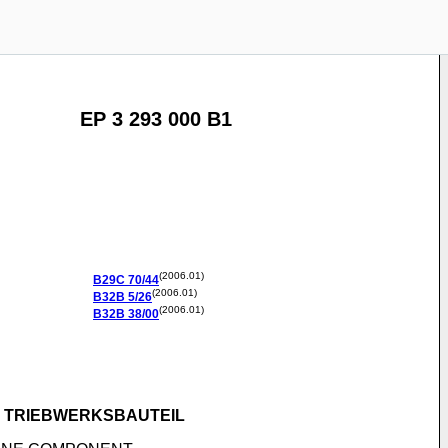
EP 3 293 000 B1
(2006.01)
B29C
70/44
(2006.01)
B32B
5/26
(2006.01)
B32B
38/00
D TRIEBWERKSBAUTEIL