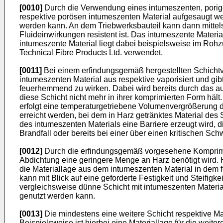
[0010]
Durch die Verwendung eines intumeszenten, porigen
respektive porösen intumeszenten Material aufgesaugt we
werden kann. An dem Triebwerksbauteil kann dann mittels
Fluideinwirkungen resistent ist. Das intumeszente Mater
intumeszente Material liegt dabei beispielsweise im Rohzu
Technical Fibre Products Ltd. verwendet.
[0011]
Bei einem erfindungsgemäß hergestellten Schichtve
intumeszenten Material aus respektive vaporisiert und g
feuerhemmend zu wirken. Dabei wird bereits durch das a
diese Schicht nicht mehr in ihrer komprimierten Form häl
erfolgt eine temperaturgetriebene Volumenvergrößerung d
erreicht werden, bei dem in Harz getränktes Material de
des intumeszenten Materials eine Barriere erzeugt wird, 
Brandfall oder bereits bei einer über einen kritischen Sch
[0012]
Durch die erfindungsgemäß vorgesehene Komprimier
Abdichtung eine geringere Menge an Harz benötigt wird. 
die Materiallage aus dem intumeszenten Material in dem f
kann mit Blick auf eine geforderte Festigkeit und Steifig
vergleichsweise dünne Schicht mit intumeszenten Materia
genutzt werden kann.
[0013]
Die mindestens eine weitere Schicht respektive Mat
Beispielsweise ist hierbei eine Materiallage für die weit