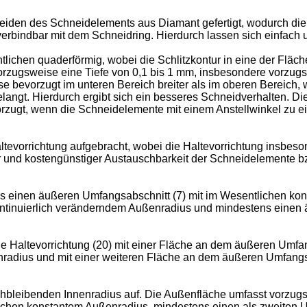
iden des Schneidelements aus Diamant gefertigt, wodurch di
verbindbar mit dem Schneidring. Hierdurch lassen sich einfac
ichen quaderförmig, wobei die Schlitzkontur in eine der Flä
orzugsweise eine Tiefe von 0,1 bis 1 mm, insbesondere vorzugs
se bevorzugt im unteren Bereich breiter als im oberen Bereich
gelangt. Hierdurch ergibt sich ein besseres Schneidverhalten. Di
orzugt, wenn die Schneidelemente mit einem Anstellwinkel zu ein
tevorrichtung aufgebracht, wobei die Haltevorrichtung insbeson
er und kostengünstiger Austauschbarkeit der Schneidelemente bz
ns einen äußeren Umfangsabschnitt (7) mit im Wesentlichen k
 kontinuierlich veränderndem Außenradius und mindestens einen
e Haltevorrichtung (20) mit einer Fläche an dem äußeren Umfang
nradius und mit einer weiteren Fläche an dem äußeren Umfangsa
hbleibenden Innenradius auf. Die Außenfläche umfasst vorzug
ichen konstantem Außenradius, mindestens einen als zweiten 