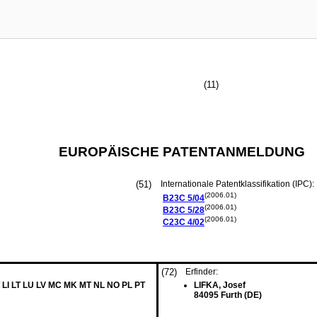
(11)
EUROPÄISCHE PATENTANMELDUNG
(51)
Internationale Patentklassifikation (IPC):
(2006.01)
B23C
5/04
(2006.01)
B23C
5/28
(2006.01)
C23C
4/02
(72)
Erfinder:
 LI LT LU LV MC MK MT NL NO PL PT
LIFKA, Josef
84095 Furth (DE)