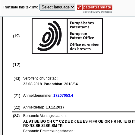
Translate this text into
(19)
(12)
(43)
Veröffentlichungstag:
22.08.2018
Patentblatt 2018/34
(21)
Anmeldenummer:
17207053.4
(22)
Anmeldetag:
13.12.2017
(84)
Benannte Vertragsstaaten:
AL AT BE BG CH CY CZ DE DK EE ES FI FR GB GR HR HU IE IS IT
RO RS SE SI SK SM TR
Benannte Erstreckungsstaaten: