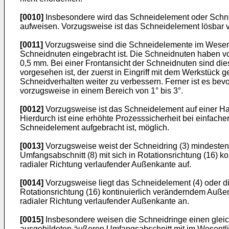
[0010]
Insbesondere wird das Schneidelement oder Schne
aufweisen. Vorzugsweise ist das Schneidelement lösbar 
[0011]
Vorzugsweise sind die Schneidelemente im Wesentl
Schneidnuten eingebracht ist. Die Schneidnuten haben v
0,5 mm. Bei einer Frontansicht der Schneidnuten sind die
vorgesehen ist, der zuerst in Eingriff mit dem Werkstück 
Schneidverhalten weiter zu verbessern. Ferner ist es bev
vorzugsweise in einem Bereich von 1° bis 3°.
[0012]
Vorzugsweise ist das Schneidelement auf einer Hal
Hierdurch ist eine erhöhte Prozesssicherheit bei einfach
Schneidelement aufgebracht ist, möglich.
[0013]
Vorzugsweise weist der Schneidring (3) mindeste
Umfangsabschnitt (8) mit sich in Rotationsrichtung (16)
radialer Richtung verlaufender Außenkante auf.
[0014]
Vorzugsweise liegt das Schneidelement (4) oder di
Rotationsrichtung (16) kontinuierlich veränderndem Auße
radialer Richtung verlaufender Außenkante an.
[0015]
Insbesondere weisen die Schneidringe einen gleic
ausgebildeten äußeren Umfangsabschnitt mit im Wesentl