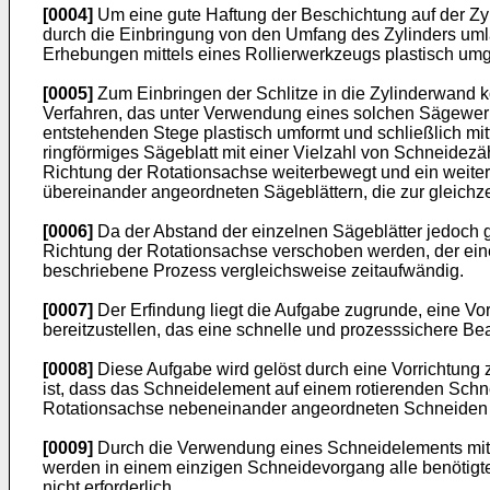
[0004]
Um eine gute Haftung der Beschichtung auf der Zyl
durch die Einbringung von den Umfang des Zylinders uml
Erhebungen mittels eines Rollierwerkzeugs plastisch umg
[0005]
Zum Einbringen der Schlitze in die Zylinderwand
Verfahren, das unter Verwendung eines solchen Sägewerkz
entstehenden Stege plastisch umformt und schließlich mi
ringförmiges Sägeblatt mit einer Vielzahl von Schneidezä
Richtung der Rotationsachse weiterbewegt und ein weite
übereinander angeordneten Sägeblättern, die zur gleichz
[0006]
Da der Abstand der einzelnen Sägeblätter jedoch 
Richtung der Rotationsachse verschoben werden, der eine
beschriebene Prozess vergleichsweise zeitaufwändig.
[0007]
Der Erfindung liegt die Aufgabe zugrunde, eine V
bereitzustellen, das eine schnelle und prozesssichere B
[0008]
Diese Aufgabe wird gelöst durch eine Vorrichtung
ist, dass das Schneidelement auf einem rotierenden Schne
Rotationsachse nebeneinander angeordneten Schneiden au
[0009]
Durch die Verwendung eines Schneidelements mit e
werden in einem einzigen Schneidevorgang alle benötigten
nicht erforderlich.