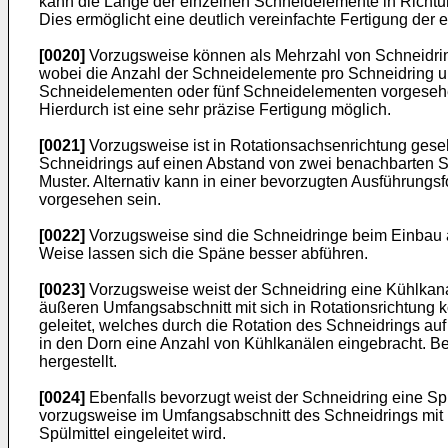
kann die Länge der einzelnen Schneidelemente in Richtun
Dies ermöglicht eine deutlich vereinfachte Fertigung de
[0020]
Vorzugsweise können als Mehrzahl von Schneidrin
wobei die Anzahl der Schneidelemente pro Schneidring un
Schneidelementen oder fünf Schneidelementen vorgesehe
Hierdurch ist eine sehr präzise Fertigung möglich.
[0021]
Vorzugsweise ist in Rotationsachsenrichtung ges
Schneidrings auf einen Abstand von zwei benachbarten Sch
Muster. Alternativ kann in einer bevorzugten Ausführun
vorgesehen sein.
[0022]
Vorzugsweise sind die Schneidringe beim Einbau au
Weise lassen sich die Späne besser abführen.
[0023]
Vorzugsweise weist der Schneidring eine Kühlkana
äußeren Umfangsabschnitt mit sich in Rotationsrichtung
geleitet, welches durch die Rotation des Schneidrings auf
in den Dorn eine Anzahl von Kühlkanälen eingebracht. 
hergestellt.
[0024]
Ebenfalls bevorzugt weist der Schneidring eine S
vorzugsweise im Umfangsabschnitt des Schneidrings mit 
Spülmittel eingeleitet wird.