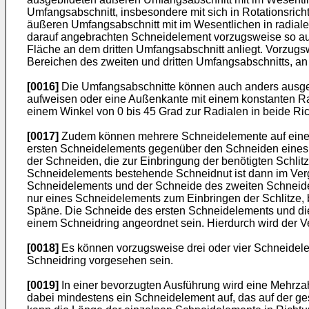
Umfangsabschnitt, insbesondere mit sich in Rotationsric
äußeren Umfangsabschnitt mit im Wesentlichen in radial
darauf angebrachten Schneidelement vorzugsweise so au
Fläche an dem dritten Umfangsabschnitt anliegt. Vorzugs
Bereichen des zweiten und dritten Umfangsabschnitts, an
[0016]
Die Umfangsabschnitte können auch anders ausgebi
aufweisen oder eine Außenkante mit einem konstanten Rad
einem Winkel von 0 bis 45 Grad zur Radialen in beide Ri
[0017]
Zudem können mehrere Schneidelemente auf einem
ersten Schneidelements gegenüber den Schneiden eines z
der Schneiden, die zur Einbringung der benötigten Schli
Schneidelements bestehende Schneidnut ist dann im Verg
Schneidelements und der Schneide des zweiten Schneid
nur eines Schneidelements zum Einbringen der Schlitze,
Späne. Die Schneide des ersten Schneidelements und di
einem Schneidring angeordnet sein. Hierdurch wird der V
[0018]
Es können vorzugsweise drei oder vier Schneidel
Schneidring vorgesehen sein.
[0019]
In einer bevorzugten Ausführung wird eine Mehrza
dabei mindestens ein Schneidelement auf, das auf der ge