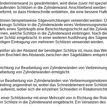
inderinnenwand zu gewährleisten, wird diese zuvor mit speziel
aufenden Schlitzen in die Zylinderwand. Anschließend werden
eformt, so dass Hinterschnitte entstehen, die eine bessere Haf
 können beispielsweise Sägevorrichtungen verwendet werden.
eugs Schlitze in die Zylinderwände eines Verbrennungsmotors 
ttels eines Spritzkopfs eine Beschichtungsschicht auf die Zyli
hnen, welche Schlitze in die Zylinderwand einbringen. Nach de
rer Schlitz eingebracht. In einer weiteren Ausführung des Sä
eitigen Eintragung von mehreren Schlitzen verwendet werden.
größer als der Abstand der benötigten Schlitze ist, muss das
m Bruchteil des Abstands zwischen den Sägeblättern entsprich
orrichtung zur Bearbeitung von Zylinderwänden von Verbrennu
earbeitung von Zylinderwänden ermöglicht.
 zur Bearbeitung von Zylinderwänden von Verbrennungsmotoren,
idring angeordnet ist, wobei das Schneidelement eine Schlitzk
fweist, wobei sich die einzelnen Schneiden in Rotationsricht
iner Schlitzkontur mit einer Mehrzahl von in Richtung der R
 Schlitze in die Zylinderwand eingebracht. Ein Versetzen des 