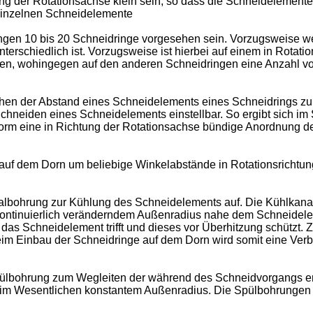
g der Rotationsachse klein sein, so dass die Schneidelemente 
r einzelnen Schneidelemente
gen 10 bis 20 Schneidringe vorgesehen sein. Vorzugsweise w
terschiedlich ist. Vorzugsweise ist hierbei auf einem in Rotat
n, wohingegen auf den anderen Schneidringen eine Anzahl von
ehen der Abstand eines Schneidelements eines Schneidrings z
neiden eines Schneidelements einstellbar. So ergibt sich im S
gsform eine in Richtung der Rotationsachse bündige Anordnung 
f dem Dorn um beliebige Winkelabstände in Rotationsrichtung 
lbohrung zur Kühlung des Schneidelements auf. Die Kühlkanal
 kontinuierlich veränderndem Außenradius nahe dem Schneidele
 das Schneidelement trifft und dieses vor Überhitzung schützt.
Beim Einbau der Schneidringe auf dem Dorn wird somit eine V
pülbohrung zum Wegleiten der während des Schneidvorgangs er
im Wesentlichen konstantem Außenradius. Die Spülbohrungen s