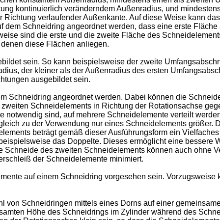
htung kontinuierlich veränderndem Außenradius, und mindestens
er Richtung verlaufender Außenkante. Auf diese Weise kann das
f dem Schneidring angeordnet werden, dass eine erste Fläche
weise sind die erste und die zweite Fläche des Schneidelemen
 denen diese Flächen anliegen.
ldet sein. So kann beispielsweise der zweite Umfangsabschni
ius, der kleiner als der Außenradius des ersten Umfangsabschn
chtungen ausgebildet sein.
 Schneidring angeordnet werden. Dabei können die Schneidel
weiten Schneidelements in Richtung der Rotationsachse gegen
tze notwendig sind, auf mehrere Schneidelemente verteilt werd
leich zu der Verwendung nur eines Schneidelements größer. D
elements beträgt gemäß dieser Ausführungsform ein Vielfache
 beispielsweise das Doppelte. Dieses ermöglicht eine bessere
e Schneide des zweiten Schneidelements können auch ohne Ver
erschleiß der Schneidelemente minimiert.
emente auf einem Schneidring vorgesehen sein. Vorzugsweise 
hl von Schneidringen mittels eines Dorns auf einer gemeinsam
samten Höhe des Schneidrings im Zylinder während des Schneid