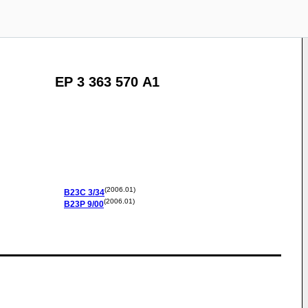
EP 3 363 570 A1
(2006.01)
B23C
3/34
(2006.01)
B23P
9/00