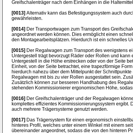
Greifschalenträger nach dem Einhängen in die Haltemittel
[0013]
Alternativ kann das Befestigungssystem auch durch
gewährleisten.
[0014]
Der Transportwagen zum Transport des Greifschale
angeordnet werden können. Dies ermöglicht einen schnell
den Montagearbeitsplätzen. Hierdurch ist ein schnelles Um
[0015]
Der Regalwagen zum Transport des wenigstens eine
Untergestell trägt bevorzugt Räder oder Rollen und kann
Untergestell in die Höhe erstrecken oder von der Seite b
Einheit, von der Seite betrachtet, eine trapezförmige F
hierdurch nahezu über dem Mittelpunkt der Schnittpunkte 
Regalwagen mit bis zu vier Rollen ausgestattet sein. Z
Zusätzlich können zur besseren Handhabung des Regalwa
stehenden Kommissionierer ergonomischen Höhe, sodass 
[0016]
Der Greifschalenträger und der Regalwagen können
komplettes effizientes Kommissionierungssystem ergibt. D
auch mehrere Trägersysteme genutzt werden.
[0017]
Das Trägersystem für einen ergonomisch einstel
hinteres Profil, welches unter einem Winkel mit einem s
übereinander angeordnet, sodass die von den hinteren Pro