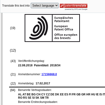
Translate this text into
(19)
(12)
(43)
Veröffentlichungstag:
22.08.2018
Patentblatt 2018/34
(21)
Anmeldenummer:
17156668.0
(22)
Anmeldetag:
17.02.2017
(84)
Benannte Vertragsstaaten:
AL AT BE BG CH CY CZ DE DK EE ES FI FR GB GR HR HU IE IS IT
RO RS SE SI SK SM TR
Benannte Erstreckungsstaaten: