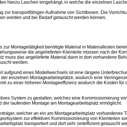
rden hierzu Laschen eingehängt, in welche die einzelnen Lasche
ung zur transportfähigen Aufnahme von Sichtboxen. Die Vorrich
ten werden und bei Bedarf getauscht werden können.
r Montagetätigkeit benötigte Material in Materialkisten bereitg
ziehungsweise die angelieferten Kleinteile müssen nach der K
latz muss das angelieferte Material dann in dort vorhandene Beh
auscht werden.
 aufgrund eines Modellwechsels ist eine längere Unterbrechun
 der einzelnen Montagearbeitsplätze, wodurch eine Verringerung
omit zu einer höheren Montageeffizienz wodurch die Kosten für 
ektives System zu gestalten, welches eine Kommissionierung v
 der laufenden Montage am Montagearbeitsplatz ermöglicht.
nträger, welcher an ein am Montagearbeitsplatz vorhandenes 
sportsystem zur effektiven Kommissionierung von Kleinteilen s
itsplatz transportiert und dort sehr zeiteffizient getauscht w