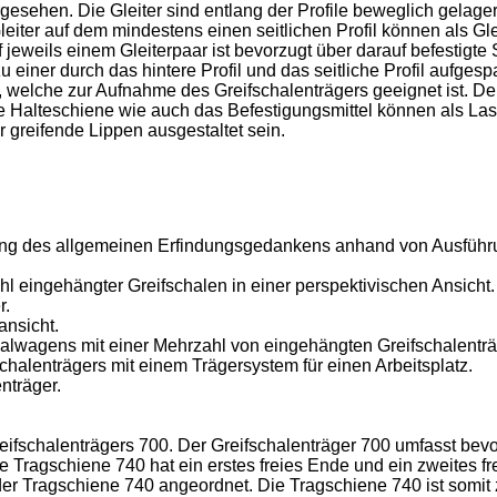
orgesehen. Die Gleiter sind entlang der Profile beweglich gelager
leiter auf dem mindestens einen seitlichen Profil können als Gl
f jeweils einem Gleiterpaar ist bevorzugt über darauf befestigt
iner durch das hintere Profil und das seitliche Profil aufgesp
n, welche zur Aufnahme des Greifschalenträgers geeignet ist. De
e Halteschiene wie auch das Befestigungsmittel können als La
r greifende Lippen ausgestaltet sein.
ng des allgemeinen Erfindungsgedankens anhand von Ausführ
ahl eingehängter Greifschalen in einer perspektivischen Ansicht.
r.
ansicht.
egalwagens mit einer Mehrzahl von eingehängten Greifschalentr
schalenträgers mit einem Trägersystem für einen Arbeitsplatz.
nträger.
reifschalenträgers 700. Der Greifschalenträger 700 umfasst bevo
ie Tragschiene 740 hat ein erstes freies Ende und ein zweites fr
r Tragschiene 740 angeordnet. Die Tragschiene 740 ist somit z