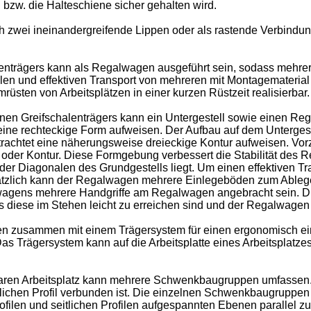
 bzw. die Halteschiene sicher gehalten wird.
 zwei ineinandergreifende Lippen oder als rastende Verbindung
nträgers kann als Regalwagen ausgeführt sein, sodass mehrere
en und effektiven Transport von mehreren mit Montagematerial
rüsten von Arbeitsplätzen in einer kurzen Rüstzeit realisierbar.
n Greifschalenträgers kann ein Untergestell sowie einen Reg
 eine rechteckige Form aufweisen. Der Aufbau auf dem Unterges
etrachtet eine näherungsweise dreieckige Kontur aufweisen. Vo
orm oder Kontur. Diese Formgebung verbessert die Stabilität d
der Diagonalen des Grundgestells liegt. Um einen effektiven Tr
usätzlich kann der Regalwagen mehrere Einlegeböden zum Ableg
gens mehrere Handgriffe am Regalwagen angebracht sein. Die H
diese im Stehen leicht zu erreichen sind und der Regalwage
 zusammen mit einem Trägersystem für einen ergonomisch einst
as Trägersystem kann auf die Arbeitsplatte eines Arbeitsplatze
lbaren Arbeitsplatz kann mehrere Schwenkbaugruppen umfasse
eitlichen Profil verbunden ist. Die einzelnen Schwenkbaugrupp
filen und seitlichen Profilen aufgespannten Ebenen parallel zue