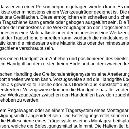
t, dass er von einer Person bequem getragen werden kann. Es u
iste oder mindestens einem Werkzeugträger geeignet ist. Die m
taltete Greifflächen. Diese ermöglichen ein schnelles und siche
 Die Tragschiene kann gerade oder gebogen ausgeführt sein. Di
 oder der mindestens eine Werkzeugträger an der Tragschiene 
 mindestens eine Materialkiste oder der mindestens eine Werkz
t der Tragschiene eingreifen kann, wodurch die mindestens ein
ativ kann die mindestens eine Materialkiste oder der mindeste
agschiene verschraubt sein.
ens einen Handgriff zum Anheben und positionieren des Greifsch
ls ein Handgriff an dem ersten freien Ende und an dem zweiten f
chen Handling des Greifschalenträgersystems eine Arretierung
rt arretiert werden kann. Vorzugsweise sind die Handgriffe üb
nnen als gewinkelte Bleche oder aus Blöcken aus Kunststoff ausge
erstrecken. Vorzugsweise können die Handgriffe parallel zu den
bzw. Werkzeugträger zwischen den Handgriffen bzw. den zugehör
 gehoben zu werden.
nem Regalwagen oder an einem Trägersystem eines Montagearbe
igungsmittel angeordnet sein. Die Befestigungsmittel können d
die Halteschiene eines Trägersystems eines Montagearbeitspla
en, welche die Befestigungsmittel aufnimmt. Die Haltemittel bzw