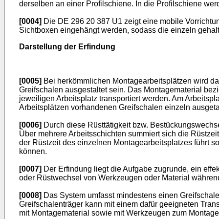
derselben an einer Profilschiene. In die Profilschiene we
[0004]
Die
DE 296 20 387 U1
zeigt eine mobile Vorricht
Sichtboxen eingehängt werden, sodass die einzeln gehal
Darstellung der Erfindung
[0005]
Bei herkömmlichen Montagearbeitsplätzen wird das zu
Greifschalen ausgestaltet sein. Das Montagematerial be
jeweiligen Arbeitsplatz transportiert werden. Am Arbeitsp
Arbeitsplätzen vorhandenen Greifschalen einzeln ausget
[0006]
Durch diese Rüsttätigkeit bzw. Bestückungswechsel
Über mehrere Arbeitsschichten summiert sich die Rüstzeit
der Rüstzeit des einzelnen Montagearbeitsplatzes führt s
können.
[0007]
Der Erfindung liegt die Aufgabe zugrunde, ein eff
oder Rüstwechsel von Werkzeugen oder Material während
[0008]
Das System umfasst mindestens einen Greifschale
Greifschalenträger kann mit einem dafür geeigneten Tran
mit Montagematerial sowie mit Werkzeugen zum Montagearbe