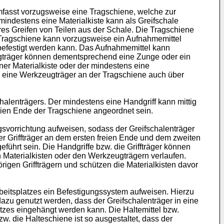
mfasst vorzugsweise eine Tragschiene, welche zur
indestens eine Materialkiste kann als Greifschale
res Greifen von Teilen aus der Schale. Die Tragschiene
e Tragschiene kann vorzugsweise ein Aufnahmemittel
befestigt werden kann. Das Aufnahmemittel kann
eugträger können dementsprechend eine Zunge oder ein
er Materialkiste oder der mindestens eine
ns eine Werkzeugträger an der Tragschiene auch über
alenträgers. Der mindestens eine Handgriff kann mittig
reien Ende der Tragschiene angeordnet sein.
svorrichtung aufweisen, sodass der Greifschalenträger
er Griffträger an dem ersten freien Ende und dem zweiten
führt sein. Die Handgriffe bzw. die Griffträger können
 Materialkisten oder den Werkzeugträgern verlaufen.
igen Griffträgern und schützen die Materialkisten davor
itsplatzes ein Befestigungssystem aufweisen. Hierzu
azu genutzt werden, dass der Greifschalenträger in eine
tzes eingehängt werden kann. Die Haltemittel bzw.
. die Halteschiene ist so ausgestaltet, dass der