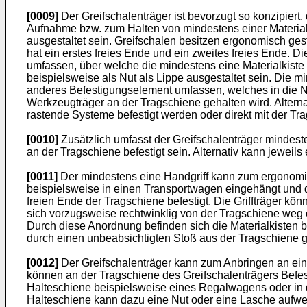
[0009]
Der Greifschalenträger ist bevorzugt so konzipier
Aufnahme bzw. zum Halten von mindestens einer Materialk
ausgestaltet sein. Greifschalen besitzen ergonomisch ges
hat ein erstes freies Ende und ein zweites freies Ende.
umfassen, über welche die mindestens eine Materialkiste
beispielsweise als Nut als Lippe ausgestaltet sein. Die
anderes Befestigungselement umfassen, welches in die Nu
Werkzeugträger an der Tragschiene gehalten wird. Altern
rastende Systeme befestigt werden oder direkt mit der Tr
[0010]
Zusätzlich umfasst der Greifschalenträger mindest
an der Tragschiene befestigt sein. Alternativ kann jewei
[0011]
Der mindestens eine Handgriff kann zum ergonomis
beispielsweise in einen Transportwagen eingehängt und do
freien Ende der Tragschiene befestigt. Die Griffträger kö
sich vorzugsweise rechtwinklig von der Tragschiene weg 
Durch diese Anordnung befinden sich die Materialkisten 
durch einen unbeabsichtigten Stoß aus der Tragschiene
[0012]
Der Greifschalenträger kann zum Anbringen an ei
können an der Tragschiene des Greifschalenträgers Befest
Halteschiene beispielsweise eines Regalwagens oder in 
Halteschiene kann dazu eine Nut oder eine Lasche aufweis