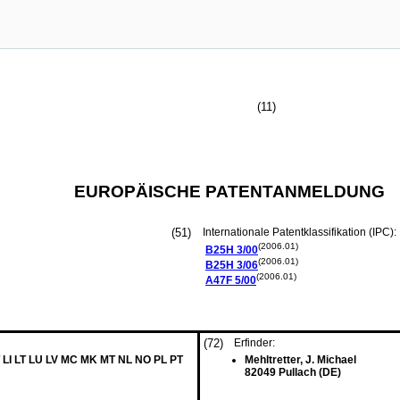
(11)
EUROPÄISCHE PATENTANMELDUNG
(51)
Internationale Patentklassifikation (IPC):
(2006.01)
B25H
3/00
(2006.01)
B25H
3/06
(2006.01)
A47F
5/00
(72)
Erfinder:
 LI LT LU LV MC MK MT NL NO PL PT
Mehltretter, J. Michael
82049 Pullach (DE)