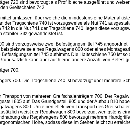
träger 720 sind bevorzugt als Profilbleche ausgeführt und weis
u den Greifschalen 742.
ttel umfassen, über welche die mindestens eine Materialkiste
n der Tragschiene 740 ist vorzugsweise als Nut 741 ausgestalt
742 in die Nut 741 der Tragschiene 740 liegen diese vorzugsw
tabiler Sitz gewährleistet ist.
00 sind vorzugsweise zwei Befestigungsmittel 745 angeordnet.
50 beispielsweise eines Regalwagens 800 oder eines Montagear
 Befestigungsmittel 745 aufnimmt. Die Halteschiene 750 ist so 
 Grundsätzlich kann aber auch eine andere Anzahl von Befesti
räger 700.
rägers 700. Die Tragschiene 740 ist bevorzugt über mehrere Sch
n Transport von mehreren Greifschalenträgern 700. Der Regal
stell 805 auf. Das Grundgestell 805 und der Aufbau 810 haben
galwagens 800. Um einen effektiven Transport des Greifschalen
. Zusätzlich weist der Regalwagen 800 bevorzugt wenigstens e
 Handhabung des Regalwagens 800 bevorzugt mehrere Handgriff
 ergonomischen Höhe, sodass diese im Stehen leicht zu erreiche