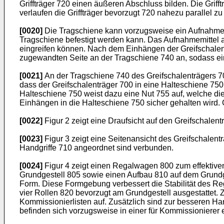
Griffträger 720 einen äußeren Abschluss bilden. Die Griff
verlaufen die Griffträger bevorzugt 720 nahezu parallel z
[0020]
Die Tragschiene kann vorzugsweise ein Aufnahmemi
Tragschiene befestigt werden kann. Das Aufnahmemittel a
eingreifen können. Nach dem Einhängen der Greifschalen 
zugewandten Seite an der Tragschiene 740 an, sodass ein s
[0021]
An der Tragschiene 740 des Greifschalenträgers 7
dass der Greifschalenträger 700 in eine Halteschiene 7
Halteschiene 750 weist dazu eine Nut 755 auf, welche die
Einhängen in die Halteschiene 750 sicher gehalten wird.
[0022]
Figur 2 zeigt eine Draufsicht auf den Greifschalent
[0023]
Figur 3 zeigt eine Seitenansicht des Greifschalent
Handgriffe 710 angeordnet sind verbunden.
[0024]
Figur 4 zeigt einen Regalwagen 800 zum effektive
Grundgestell 805 sowie einen Aufbau 810 auf dem Grundge
Form. Diese Formgebung verbessert die Stabilität des Re
vier Rollen 820 bevorzugt am Grundgestell ausgestattet
Kommissionierlisten auf. Zusätzlich sind zur besseren
befinden sich vorzugsweise in einer für Kommissionierer