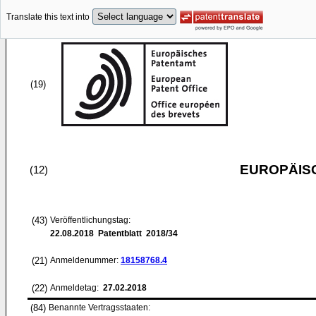
Translate this text into
(19)
EUROPÄIS
(12)
(43)
Veröffentlichungstag:
22.08.2018
Patentblatt 2018/34
(21)
Anmeldenummer:
18158768.4
(22)
Anmeldetag:
27.02.2018
(84)
Benannte Vertragsstaaten: