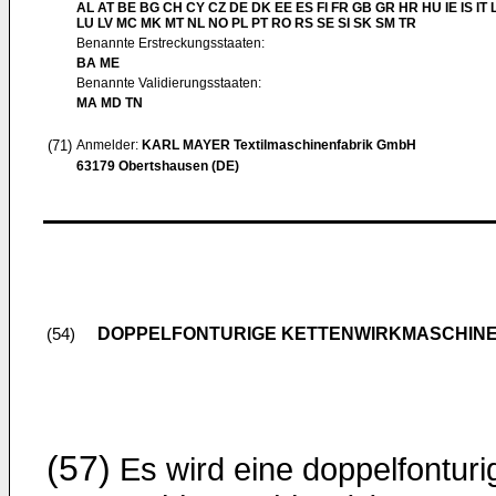
AL AT BE BG CH CY CZ DE DK EE ES FI FR GB GR HR HU IE IS IT L
LU LV MC MK MT NL NO PL PT RO RS SE SI SK SM TR
Benannte Erstreckungsstaaten:
BA ME
Benannte Validierungsstaaten:
MA MD TN
(71)
Anmelder:
KARL MAYER Textilmaschinenfabrik GmbH
63179 Obertshausen (DE)
DOPPELFONTURIGE KETTENWIRKMASCHIN
(54)
(57)
Es wird eine doppelfonturi