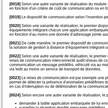
[0018]
Selon une autre variante de réalisation du module 
en fonction d'un critère de coût de communication ou en fon
[0019]
Le dispositif de communication selon l'invention p
[0020]
Selon une variante de réalisation, le premier disp
équipements intégrant chacun une application embarquée 
en fonction d'au moins une donnée d'adressage jointe au
[0021]
De cette manière, le premier dispositif de communic
la solution de gestion à distance d'équipement intégrant u
[0022]
Selon une autre variante de réalisation, le premier
relais de communication interconnecté audit réseau de co
communication un message prédéfini, véhiculé via au moin
via ledit au moins un service de transport de données.
[0023]
Le relais de communication est par exemple une p
permet de détecter la présence d'anomalies prédéfinies da
en cas d'interruption ou de détérioration de la communicat
[0024]
Selon encore une autre variante de réalisation, le
demander à ladite application embarquée de lui envo
surveiller la réception desdits messages prédéfinis,