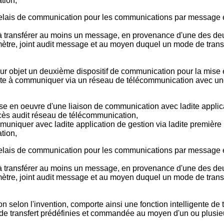
tion,
elais de communication pour les communications par message ent
 transférer au moins un message, en provenance d'une des deux 
mètre, joint audit message et au moyen duquel un mode de transfe
ur objet un deuxième dispositif de communication pour la mise 
pte à communiquer via un réseau de télécommunication avec un
e en oeuvre d'une liaison de communication avec ladite applica
cès audit réseau de télécommunication,
iquer avec ladite application de gestion via ladite première in
tion,
elais de communication pour les communications par message ent
 transférer au moins un message, en provenance d'une des deux 
mètre, joint audit message et au moyen duquel un mode de transfe
 selon l'invention, comporte ainsi une fonction intelligente d
 de transfert prédéfinies et commandée au moyen d'un ou plusie