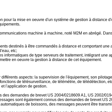
on pour la mise en oeuvre d'un système de gestion à distance 
équipements.
 communications machine à machine, noté M2M en abrégé. Dans
ments destinés à être commandés à distance et comportant une a
'eau, etc;
es informatiques de type serveurs de traitement, intégrant une
ettre en oeuvre la gestion à distance de cet équipement.
ifférents aspects: la supervision de l'équipement, son pilotage 
nctions de télésurveillance, de télémétrie, de télédétection, etc
t l'application de gestion.
nus des demandes de brevet
US 2004/0218609 A1
,
US 2002/019
messages sont également connus des demandes de brevet
US 2
rs automatiques de boissons, des messages peuvent être transmi