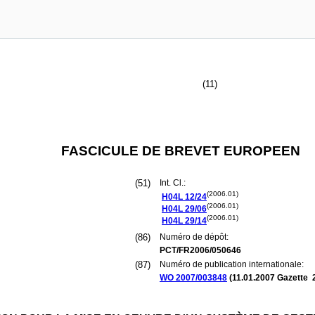
(11)
FASCICULE DE BREVET EUROPEEN
(51)
Int. Cl.:
(2006.01)
H04L
12/24
(2006.01)
H04L
29/06
(2006.01)
H04L
29/14
(86)
Numéro de dépôt:
PCT/FR2006/050646
(87)
Numéro de publication internationale:
WO 2007/003848
(
11.01.2007
Gazette 