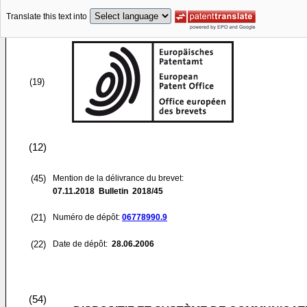
Translate this text into
(19)
(12)
(45)
Mention de la délivrance du brevet:
07.11.2018
Bulletin 2018/45
(21)
Numéro de dépôt:
06778990.9
(22)
Date de dépôt:
28.06.2006
(54)