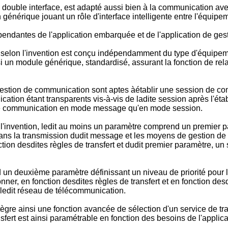
a double interface, est adapté aussi bien à la communication av
générique jouant un rôle d'interface intelligente entre l'équip
endantes de l'application embarquée et de l'application de gest
 selon l'invention est conçu indépendamment du type d'équipem
nsi un module générique, standardisé, assurant la fonction de re
estion de communication sont aptes àétablir une session de com
tion étant transparents vis-à-vis de ladite session après l'étab
 de communication en mode message qu'en mode session.
l'invention, ledit au moins un paramètre comprend un premier p
er dans la transmission dudit message et les moyens de gestion
tion desdites règles de transfert et dudit premier paramètre, un
un deuxième paramètre définissant un niveau de priorité pour l
nner, en fonction desdites règles de transfert et en fonction de
 ledit réseau de télécommunication.
tègre ainsi une fonction avancée de sélection d'un service de tr
sfert est ainsi paramétrable en fonction des besoins de l'appli