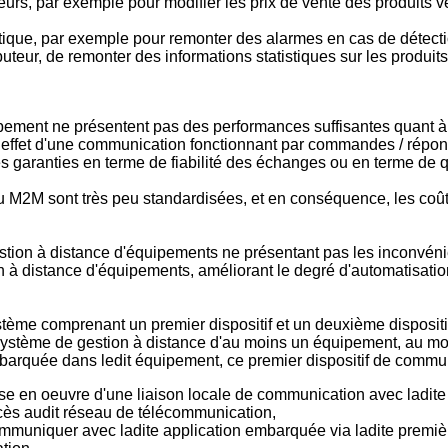
teurs, par exemple pour modifier les prix de vente des produits v
matique, par exemple pour remonter des alarmes en cas de détect
ibuteur, de remonter des informations statistiques sur les produ
pement ne présentent pas des performances suffisantes quant 
n effet d'une communication fonctionnant par commandes / répon
 garanties en terme de fiabilité des échanges ou en terme de qu
du M2M sont très peu standardisées, et en conséquence, les coû
stion à distance d'équipements ne présentant pas les inconvénient
 à distance d'équipements, améliorant le degré d'automatisatio
stème comprenant un premier dispositif et un deuxième dispositif
 système de gestion à distance d'au moins un équipement, au m
barquée dans ledit équipement, ce premier dispositif de commu
se en oeuvre d'une liaison locale de communication avec ladit
cès audit réseau de télécommunication,
niquer avec ladite application embarquée via ladite première i