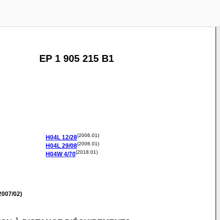
EP 1 905 215 B1
(2006.01)
H04L
12/28
(2006.01)
H04L
29/08
(2018.01)
H04W
4/70
2007/02)