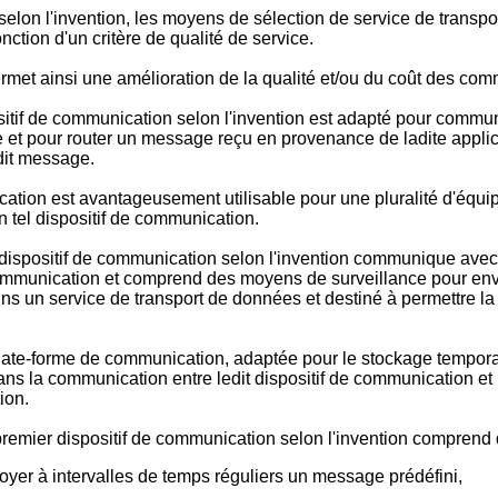
selon l'invention, les moyens de sélection de service de transp
ction d'un critère de qualité de service.
ermet ainsi une amélioration de la qualité et/ou du coût des c
ositif de communication selon l'invention est adapté pour commu
et pour router un message reçu en provenance de ladite applic
dit message.
ation est avantageusement utilisable pour une pluralité d'équipe
n tel dispositif de communication.
 dispositif de communication selon l'invention communique avec l
mmunication et comprend des moyens de surveillance pour envoye
s un service de transport de données et destiné à permettre l
late-forme de communication, adaptée pour le stockage tempor
ns la communication entre ledit dispositif de communication et 
ion.
 premier dispositif de communication selon l'invention comprend
yer à intervalles de temps réguliers un message prédéfini,