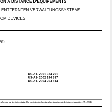
ION À DISTANCE D'ÉQUIPEMENTS
EN ENTFERNTEN VERWALTUNGSSYSTEMS
ROM DEVICES
FR)
US-A1- 2001 034 791
US-A1- 2002 194 387
US-A1- 2004 203 614
re formée par écrit et motivée. Elle n'est réputée formée qu'après paiement de la taxe d'opposition. (Art. 99(1)