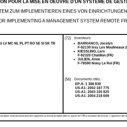
ION POUR LA MISE EN OEUVRE D'UN SYSTÈME DE GEST
TEM ZUM IMPLEMENTIEREN EINES VON EINRICHTUNG
OR IMPLEMENTING A MANAGEMENT SYSTEM REMOTE F
(72)
Inventeurs:
LU LV MC NL PL PT RO SE SI SK TR
BARRANCO, Jocelyn
F-92130 Issy Les Moulineaux (
KIESSLING, Lars
F-92320 Chatillon (FR)
JULIEN, Anne
F-78590 Noisy Le Roi (FR)
(56)
Documents cités: :
EP-A- 1 388 830
US-A1- 2002 187 775
US-A1- 2003 105 825
US-A1- 2004 218 609
 européen, toute personne peut faire opposition au brevet européen délivré, auprès de l'Office européen des brevets. L'opposition doit êt