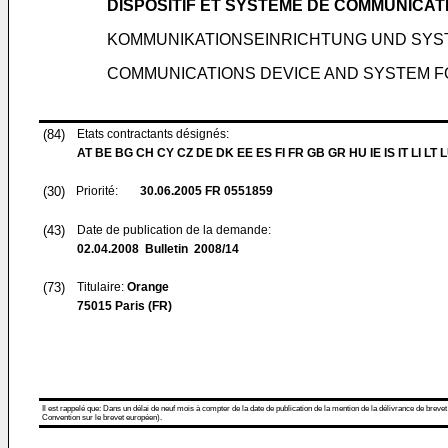
DISPOSITIF ET SYSTÈME DE COMMUNICAT
KOMMUNIKATIONSEINRICHTUNG UND SYS
COMMUNICATIONS DEVICE AND SYSTEM F
(84)
Etats contractants désignés:
AT BE BG CH CY CZ DE DK EE ES FI FR GB GR HU IE IS IT LI LT 
(30)
Priorité:
30.06.2005
FR 0551859
(43)
Date de publication de la demande:
02.04.2008
Bulletin 2008/14
(73)
Titulaire:
Orange
75015 Paris (FR)
Il est rappelé que: Dans un délai de neuf mois à compter de la date de publication de la mention de la délivrance de brevet
Convention sur le brevet européen).