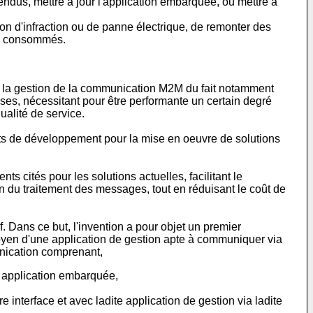
endus, mettre à jour l'application embarquée, ou mettre à
ion d'infraction ou de panne électrique, de remonter des
its consommés.
à la gestion de la communication M2M du fait notamment
ses, nécessitant pour être performante un certain degré
alité de service.
ts de développement pour la mise en oeuvre de solutions
s cités pour les solutions actuelles, facilitant le
n du traitement des messages, tout en réduisant le coût de
. Dans ce but, l'invention a pour objet un premier
oyen d'une application de gestion apte à communiquer via
nication comprenant,
e application embarquée,
nterface et avec ladite application de gestion via ladite