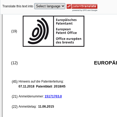
Translate this text into
(19)
EUROPÄI
(12)
(45)
Hinweis auf die Patenterteilung:
07.11.2018
Patentblatt 2018/45
(21)
Anmeldenummer:
15171703.0
(22)
Anmeldetag:
11.06.2015