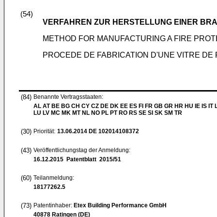
(54)
VERFAHREN ZUR HERSTELLUNG EINER BR
METHOD FOR MANUFACTURING A FIRE PROT
PROCEDE DE FABRICATION D'UNE VITRE DE
(84)
Benannte Vertragsstaaten:
AL AT BE BG CH CY CZ DE DK EE ES FI FR GB GR HR HU IE IS IT L
LU LV MC MK MT NL NO PL PT RO RS SE SI SK SM TR
(30)
Priorität:
13.06.2014
DE 102014108372
(43)
Veröffentlichungstag der Anmeldung:
16.12.2015
Patentblatt 2015/51
(60)
Teilanmeldung:
18177262.5
(73)
Patentinhaber:
Etex Building Performance GmbH
40878 Ratingen (DE)